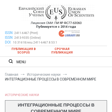
Перейти
к
содержимому
Лицензия СМИ:
ПИ № ФС77-63060
Евразийский Союз Ученых —
Публикуется с 2014 года
публикация научных статей в
ISSN:
Евразийский Союз Ученых — публикация научных статей в
2411-6467 (Print)
ISSN:
2413-9335 (Online)
ежемесячном научном журнале
ежемесячном научном журнале
DOI:
10.31618/esu.2411-6467.8.53.1
ПУБЛИКАЦИЯ В
СРОЧНАЯ
SCOPUS
ПУБЛИКАЦИЯ
MENU
Главная
Исторические науки
ИНТЕГРАЦИОННЫЕ ПРОЦЕССЫ В СОВРЕМЕННОМ МИРЕ
ИСТОРИЧЕСКИЕ НАУКИ
ИНТЕГРАЦИОННЫЕ ПРОЦЕССЫ В
СОВРЕМЕННОМ МИРЕ