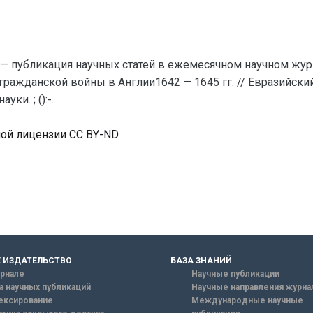
— публикация научных статей в ежемесячном научном жур
 гражданской войны в Англии1642 — 1645 гг. // Евразийск
и. ; ():-.
ной лицензии CC BY-ND
 ИЗДАТЕЛЬСТВО
БАЗА ЗНАНИЙ
рнале
Научные публикации
а научных публикаций
Научные направления журна
ексирование
Международные научные