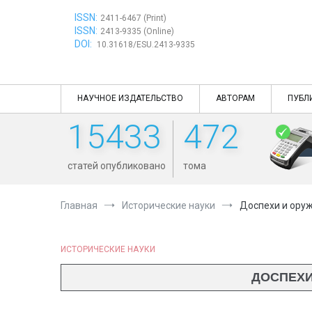
Перейти
ISSN:
к
2411-6467 (Print)
ISSN:
содержимому
2413-9335 (Online)
DOI:
10.31618/ESU.2413-9335
НАУЧНОЕ ИЗДАТЕЛЬСТВО
АВТОРАМ
ПУБЛ
15433
472
статей опубликовано
тома
Главная
Исторические науки
Доспехи и оруж
ИСТОРИЧЕСКИЕ НАУКИ
ДОСПЕХИ 