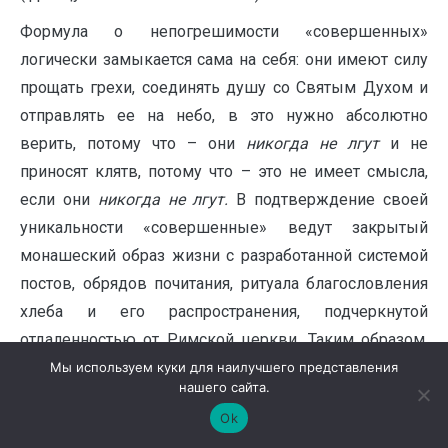
Формула о непогрешимости «совершенных»
логически замыкается сама на себя: они имеют силу
прощать грехи, соединять душу со Святым Духом и
отправлять ее на небо, в это нужно абсолютно
верить, потому что – они
никогда не лгут
и не
приносят клятв, потому что – это не имеет смысла,
если они
никогда не лгут.
В подтверждение своей
уникальности «совершенные» ведут закрытый
монашеский образ жизни с разработанной системой
постов, обрядов почитания, ритуала благословления
хлеба и его распространения, подчеркнутой
отдаленностью от Римской церкви. Таким образом,
«совершенные» делают себя посредниками между
Мы используем куки для наилучшего представления
нашего сайта.
Богом и людьми, причем, не просто посредниками,
Ok
получившими божественное право выполнять