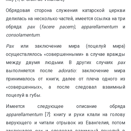
Обрядовая сторона служения катарской церкви
делилась на несколько частей, имеется ссылка на три
обряда:
pax
(
facere
pacem
)
,
apparellamentum
и
consolament
um
.
Pax
или заключение мира (поцелуй мира)
осуществлялось «совершенными» в случае вражды
между двумя людьми. В других случаях
pax
выполняется после
adoratio
:
заключение мира
принималось от книги, далее от плеча одного из
«совершенных», а после следовал взаимный
поцелуй в губы.
Имеется следующее описание обряда
apparellamentum
[7]: книгу и руки клали на голову
верующего и читали отрывок из Евангелия, потом
заключался
pax
и следовал взаимный поцелуй в