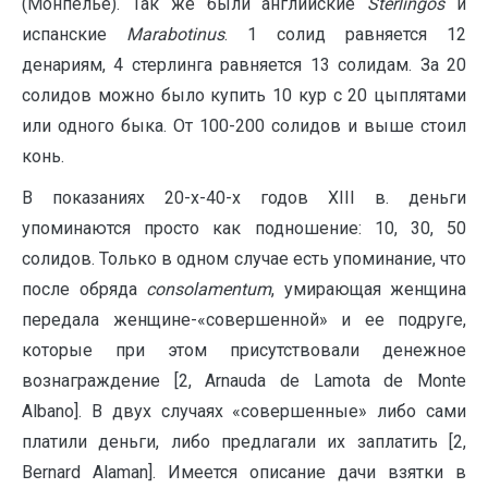
(Монпелье). Так же были английские
Sterlingos
и
испанские
Marabotinus
. 1 солид равняется 12
денариям, 4 стерлинга равняется 13 солидам. За 20
солидов можно было купить 10 кур с 20 цыплятами
или одного быка. От 100-200 солидов и выше стоил
конь.
В показаниях 20-х-40-х годов XIII в. деньги
упоминаются просто как подношение: 10, 30, 50
солидов. Только в одном случае есть упоминание, что
после обряда
consolamentum
, умирающая женщина
передала женщине-«совершенной» и ее подруге,
которые при этом присутствовали денежное
вознаграждение [2, Arnauda de Lamota de Monte
Albano]. В двух случаях «совершенные» либо сами
платили деньги, либо предлагали их заплатить [2,
Bernard Alaman]. Имеется описание дачи взятки в