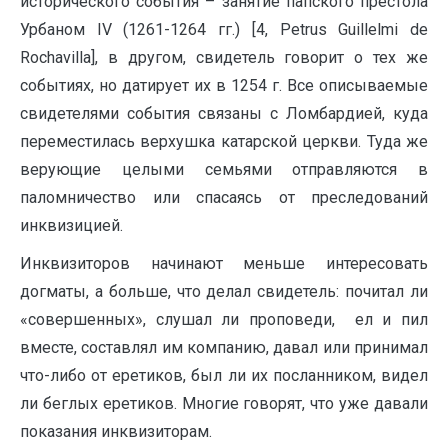
исторического события – занятие папского престола
Урбаном IV (1261-1264 гг.) [4, Petrus Guillelmi de
Rochavilla], в другом, свидетель говорит о тех же
событиях, но датирует их в 1254 г. Все описываемые
свидетелями события связаны с Ломбардией, куда
переместилась верхушка катарской церкви. Туда же
верующие целыми семьями отправляются в
паломничество или спасаясь от преследований
инквизицией.
Инквизиторов начинают меньше интересовать
догматы, а больше, что делал свидетель: почитал ли
«совершенных», слушал ли проповеди, ел и пил
вместе, составлял им компанию, давал или принимал
что-либо от еретиков, был ли их посланником, видел
ли беглых еретиков. Многие говорят, что уже давали
показания инквизиторам.