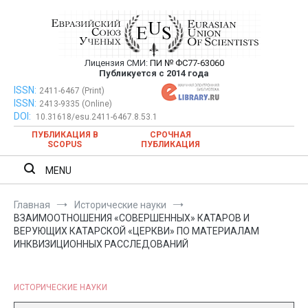
Перейти
к
содержимому
Лицензия СМИ:
ПИ № ФС77-63060
Евразийский Союз Ученых —
Публикуется с 2014 года
публикация научных статей в
ISSN:
Евразийский Союз Ученых — публикация научных статей в
2411-6467 (Print)
ISSN:
2413-9335 (Online)
ежемесячном научном журнале
ежемесячном научном журнале
DOI:
10.31618/esu.2411-6467.8.53.1
ПУБЛИКАЦИЯ В
СРОЧНАЯ
SCOPUS
ПУБЛИКАЦИЯ
MENU
Главная
Исторические науки
ВЗАИМООТНОШЕНИЯ «СОВЕРШЕННЫХ» КАТАРОВ И
ВЕРУЮЩИХ КАТАРСКОЙ «ЦЕРКВИ» ПО МАТЕРИАЛАМ
ИНКВИЗИЦИОННЫХ РАССЛЕДОВАНИЙ
ИСТОРИЧЕСКИЕ НАУКИ