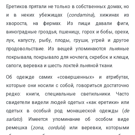
Еретиков прятали не только в собственных домах, но
и в неких убежищах (
condamina
), хижинах из
хвороста, на фермах. Из пищи давали фиги,
виноградные гроздья, пшеницу, горох и бобы, орехи,
лук, капусту, рыбу, плоды, груши, угрей и другое
продовольствие. Из вещей упоминаются льняные
покрывала, покрывало для ночлега, скребок и клещи,
сапоги, веревка и шесть локтей льняной ткани.
Об одежде самих «совершенных» и атрибутах,
которые они носили с собой, говориться достаточно
редко: книги, специальные светильники. Часто
свидетели видели людей одетых «как еретики» или
одетых в особый род монашеской одежды (
de
sarlato
). Имеется упоминание об особом виде
ремешка (
zona
,
cordula
) или веревки, которыми