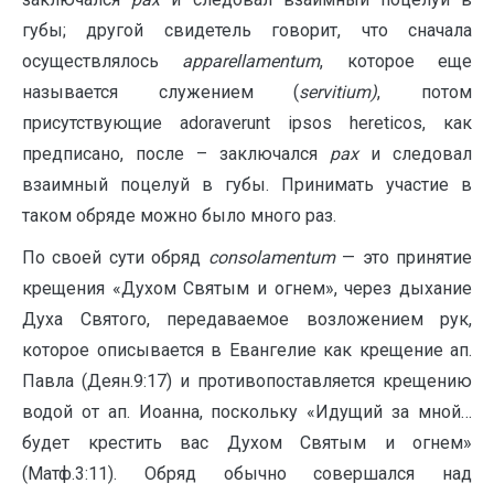
губы; другой свидетель говорит, что сначала
осуществлялось
apparellamentum
, которое еще
называется служением (
servitium
)
, потом
присутствующие adoraverunt ipsos hereticos, как
предписано, после – заключался
pax
и следовал
взаимный поцелуй в губы. Принимать участие в
таком обряде можно было много раз.
По своей сути обряд
consolament
um
— это принятие
крещения «Духом Святым и огнем», через дыхание
Духа Святого, передаваемое возложением рук,
которое описывается в Евангелие как крещение ап.
Павла (Деян.9:17) и противопоставляется крещению
водой от ап. Иоанна, поскольку «Идущий за мной…
будет крестить вас Духом Святым и огнем»
(Матф.3:11). Обряд обычно совершался над