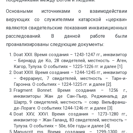
Основными источниками о взаимодействии
верующих со служителями катарской «церкви»
являются свидетельские показания инквизиционных
расследований. В данной работе были
проанализированы следующие документы:
D
oat XXII. Время создания – 1243-1247 гг., инквизитор
– Бернард де Ко, 28 свидетелей, местность – Аген,
Кагор, Тулуза. О событиях – 1225-1226 гг. и далее [1].
Doat XXIII. Время создания – 1244-1245 гг., инквизитор
– Феррариус, 7 свидетелей, местность – Тарн-и-
Гаронна. О событиях – 1224-1225 гг. и далее [2].
Fragment Bonnet. Время создания – 1256 г.,
инквизиторы Жан де Сан-Пьер, Реджинальд де
Шартр, 9 свидетелей, местность – совр. Вильфранш-
де-Лораге. О событиях 1244-1246 гг. и далее [3].
Doat XXV, XXVI. Время создания – 1273-1280 гг.,
инквизитор – Жан Галанд, 83 свидетелей, местность –
Тулуза. О событиях – 50е, 60е годы и далее [4].
Manuscrit ms Время создания – 1299-1300 гг.,