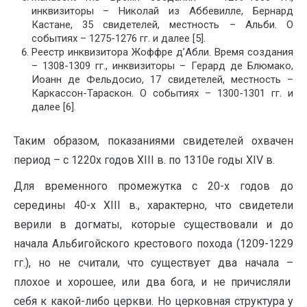
инквизиторы – Николай из Аббевилле, Бернард
Кастане, 35 свидетелей, местность – Альби. О
событиях – 1275-1276 гг. и далее [5].
Реестр инквизитора Жоффре д’Абли. Время создания
– 1308-1309 гг., инквизиторы – Герард де Блюмако,
Иоанн де Фельдосио, 17 свидетелей, местность –
Каркассон-Тараскон. О событиях – 1300-1301 гг. и
далее [6].
Таким образом, показаниями свидетелей охвачен
период – с 1220х годов XIII в. по 1310е годы XIV в.
Для временного промежутка с 20-х годов до
середины 40-х XIII в., характерно, что свидетели
верили в догматы, которые существовали и до
начала Альбигойского крестового похода (1209-1229
гг.), но не считали, что существует два начала –
плохое и хорошее, или два бога, и не причисляли
себя к какой-либо церкви. Но церковная структура у