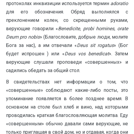
протоколах инквизиции используется термин
adoratio
для его обозначения. Обряд выполнялся с
преклонением колен, со скрещенными руками,
верующие говорили «
Benedicite
,
probi
homines
,
orate
Deum
pro
nobis
» (Благословите, добрые люди, молите
Бога за нас), а им отвечали «
Deus
sit
rogatus
» (Бог
будет испрошен ) или «
Deus
v
os benedicat
». Затем
верующие слушали проповеди «совершенных» и
садились обедать за общий стол.
В свидетельствах нет информации о том, что
«совершенные» соблюдают какие-либо посты, это
упоминание появляется в более позднее время. В
основном на столе был хлеб и вино, над которыми
проводилась краткая благословляющая молитва. Еду
«совершенным» обычно давали сами верующие, не
только приглашая в свой дом, но и отдавая, когда они