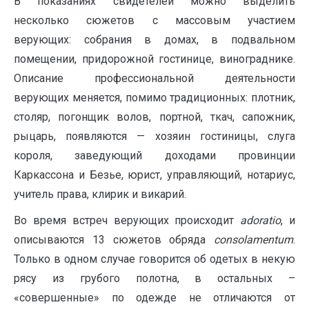
В показаниях свидетелей можно выделить
несколько сюжетов с массовым участием
верующих: собрания в домах, в подвальном
помещении, придорожной гостинице, винограднике.
Описание профессиональной деятельности
верующих меняется, помимо традиционных: плотник,
столяр, погонщик волов, портной, ткач, сапожник,
рыцарь, появляются — хозяин гостиницы, слуга
короля, заведующий доходами провинции
Каркассона и Безье, юрист, управляющий, нотариус,
учитель права, клирик и викарий.
Во время встреч верующих происходит
adoratio
, и
описываются 13 сюжетов обряда
consolamentum
.
Только в одном случае говорится об одетых в некую
рясу из грубого полотна, в остальных –
«совершенные» по одежде не отличаются от