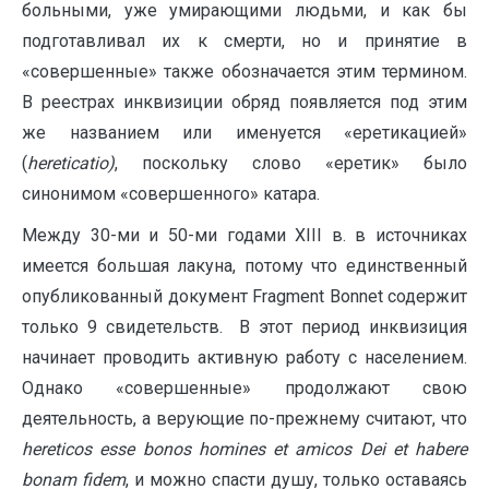
больными, уже умирающими людьми, и как бы
подготавливал их к смерти, но и принятие в
«совершенные» также обозначается этим термином.
В реестрах инквизиции обряд появляется под этим
же названием или именуется «еретикацией»
(
hereticatio
)
, поскольку слово «еретик» было
синонимом «совершенного» катара.
Между 30-ми и 50-ми годами XIII в. в источниках
имеется большая лакуна, потому что единственный
опубликованный документ Fragment Bonnet содержит
только 9 свидетельств. В этот период инквизиция
начинает проводить активную работу с населением.
Однако «совершенные» продолжают свою
деятельность, а верующие по-прежнему считают, что
hereticos
esse
bonos
homines
et
amicos
Dei
et
habere
bonam
fidem
, и можно спасти душу, только оставаясь