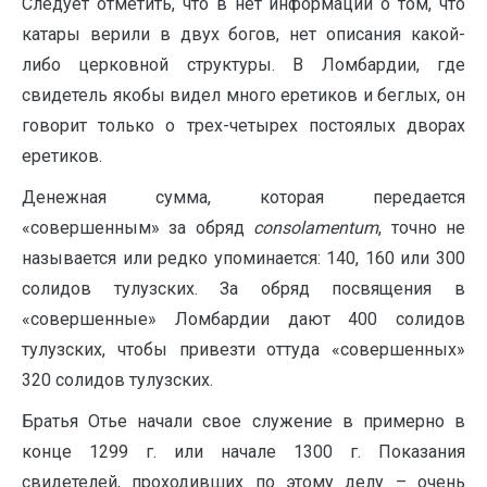
Следует отметить, что в нет информации о том, что
катары верили в двух богов, нет описания какой-
либо церковной структуры. В Ломбардии, где
свидетель якобы видел много еретиков и беглых, он
говорит только о трех-четырех постоялых дворах
еретиков.
Денежная сумма, которая передается
«совершенным» за обряд
consolamentum
, точно не
называется или редко упоминается: 140, 160 или 300
солидов тулузских. За обряд посвящения в
«совершенные» Ломбардии дают 400 солидов
тулузских, чтобы привезти оттуда «совершенных»
320 солидов тулузских.
Братья Отье начали свое служение в примерно в
конце 1299 г. или начале 1300 г. Показания
свидетелей, проходивших по этому делу – очень