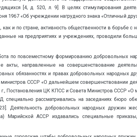
дящихся [4, д. 520, л. 9]. В целях стимулирования де
юня 1967 «Об учреждении нагрудного знака «Отличный дру
как и по стране, активность общественности в борьбе с
данные на предприятиях и учреждениях, проводили бол
бота по повсеместному формированию добровольных на
 акты, направленные на совершенствование деятель
овных обязанностях и правах добровольных народных дру
та министров СССР «О дальнейшем совершенствовании де
4 г., Постановления ЦК КПСС и Совета Министров СССР «О 
Д специально рассматривались на заседаниях бюро обк
. 23]. Деятельность добровольных народных дружин же
а) Марийской АССР издавались специальные приказы
онные, городские шта­бы добровольных народных дружин. 