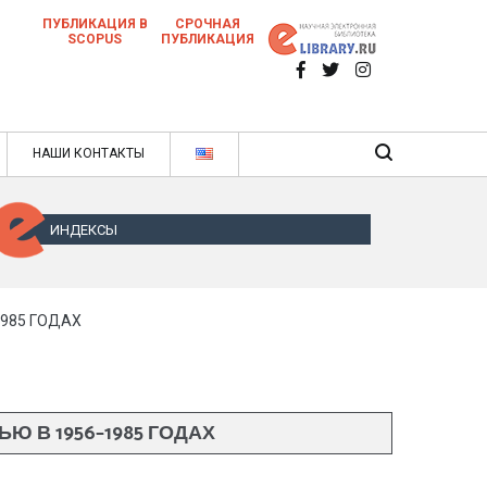
ПУБЛИКАЦИЯ В
СРОЧНАЯ
SCOPUS
ПУБЛИКАЦИЯ
 научных статей в ежемесячном научном
нале
ячном научном журнале
НАШИ КОНТАКТЫ
ИНДЕКСЫ
985 ГОДАХ
 В 1956–1985 ГОДАХ