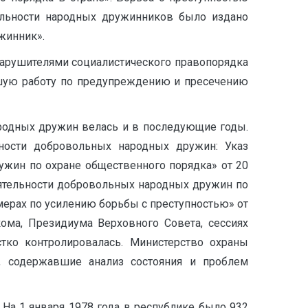
ятельности народных дружинников было издано
жинник».
 нарушителями социалистического правопорядка
ьшую работу по предупреждению и пресечению
родных дружин велась и в последующие годы.
ности добровольных народных дружин: Указ
жин по охране общественного порядка» от 20
ятельности добровольных народных дружин по
мерах по усилению борьбы с преступностью» от
ома, Президиума Верховного Совета, сессиях
стко контролировалась. Министерство охраны
, содержавшие анализ состояния и проблем
На 1 января 1978 года в республике было 932