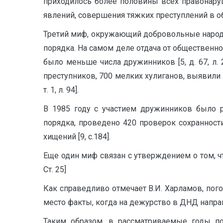
приходилось более половины всех пра­вонару
явлений, совершения тяжких преступлений в общ
Третий миф, окружающий добровольные народ
порядка. На самом деле отдача от общественно
было меньше числа дружинников [5, д. 67, л.
преступников, 700 мелких хулиганов, выявили 
т. 1, л. 94].
В 1985 году с участием дружинников было р
порядка, проведено 420 проверок сохранности
хищений [9, c.184].
Еще один миф связан с утверждением о том, 
Ст. 25]
Как справедливо отмечает В.И. Харламов, пог
место факты, когда на дежурство в ДНД направ
Таким образом, в рассматриваемые годы по