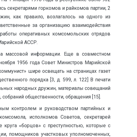
ись секре­тарями горкомов и райкомов партии, 2
жин, как правило, возлагалось на одного из
тветственные за орга­низацию взаимодействия
 работы опера­тивных комсомольских отрядов
Марийской АССР.
ва массовой информации. Еще в совместном
ноября 1956 года Совет Министров Марийской
оммунист» шире освещать на страницах газет
венного порядка [3, д. 599, л. 122] В печати
льных народных дружин, материалы совещаний
, собраний общественности, обращения [15].
нным контролем и руководством партийных и
 комсомола, исполкомов Советов, секретарей
е круга «борцов» с преступностью, которые с
ции, помощников участковых уполномоченных,