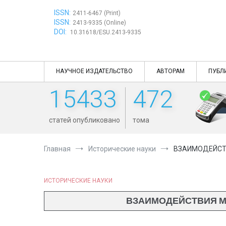
Перейти
ISSN:
к
2411-6467 (Print)
ISSN:
содержимому
2413-9335 (Online)
DOI:
10.31618/ESU.2413-9335
НАУЧНОЕ ИЗДАТЕЛЬСТВО
АВТОРАМ
ПУБЛ
15433
472
статей опубликовано
тома
Главная
Исторические науки
ВЗАИМОДЕЙСТВ
ИСТОРИЧЕСКИЕ НАУКИ
ВЗАИМОДЕЙСТВИЯ МИ