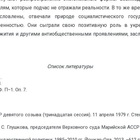
ям, которые подчас не отражали реальности. В то же врем
ловлены, отвечали природе социалистического госу
венностью. Они сыграли свою позитивную роль в укр
жития и другими антиобщественными проявлениями, заслу
Список литературы
.
.
 П–1. Оп. 7.
девятого созыва (тринадцатая сессия). 11 апреля 1979 г. Ст
. С. Глушкова, председателя Верховного суда Марийской АССР в
ударственной политики: 1985–2010 гг. Йошкар-Ола, 2013. –612 с