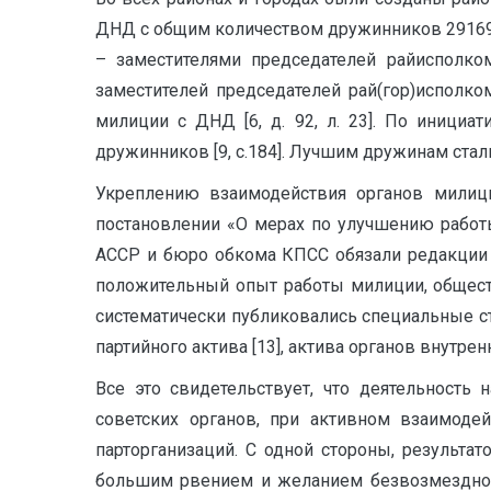
ДНД с общим количеством дружинников 29169. [1
– заместителями председа­телей райисполко
заместителей пред­седателей рай(гор)исполк
милиции с ДНД [6, д. 92, л. 23]. По иници
дружинников [9, c.184]. Лучшим дружинам ста
Укреплению взаимодействия органов милиц
постановлении «О мерах по улучшению работ
АССР и бюро обкома КПСС обязали редакции 
положительный опыт работы милиции, обществе
систематически публиковались специальные 
партийного актива [13], актива органов внутре
Все это свидетельствует, что деятельност
советских органов, при активном взаимодей
парторганизаций. С одной стороны, результа
большим рвением и желанием безвозмездно в