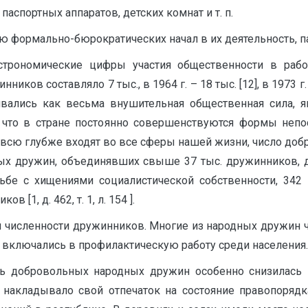
с­портных аппаратов, детских ком­нат и т. п.
ию формально-бюрократических начал в их деятельность, 
строномические цифры участия общественности в рабо
ов составляло 7 тыс., в 1964 г. – 18 тыс. [12], в 1973 г. –
ались как весьма внушительная общественная сила, яв
 что в стране постоянно совершенствуются формы непо
 всю глубже входят во все сферы нашей жизни, число до
ных дружин, объединявших свыше 37 тыс. дружинников, 
ьбе с хищениями социалистической собственности, 342
1, д. 462, т. 1, л. 154 ].
 численности дружинников. Многие из народных дружин ч
включались в профилактическую работу среди на­селения.
ь добровольных народных дружин особенно снизилась 
 накладывало свой отпечаток на состояние правопорядка