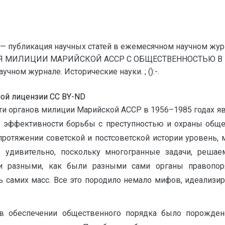
— публикация научных статей в ежемесячном научном жур
 МИЛИЦИИ МАРИЙСКОЙ АССР С ОБЩЕСТВЕННОСТЬЮ В 195
чном журнале. Исторические науки. ; ():-.
ной лицензии CC BY-ND
и органов милиции Марийской АССР в 1956–1985 годах яв
ффективности борьбы с преступностью и охраны общес
 протяжении советской и постсоветской истории уровень,
е удивительно, поскольку многогранные задачи, реша
ли разными, как были разными сами органы правопоря
сть самих масс. Все это породило немало мифов, идеализ
 в обеспечении общественного порядка было порожден