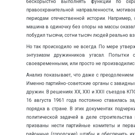
бескорыстно выполнять функции по охра
правоохранительной направленности, мотив
периодам отечественной истории. Например,
машина в одиночку без опоры на массы оказа
побудил тысячи, сотни тысяч людей реально вза
Но так происходило не всегда. По мере утвер
энтузиазм дружинников угасал. Попытки 
своевременными, или просто не производились
Анализ показывает, что даже с преодолением 
Именно партийно-советские органы с завидны
дружин. В решениях XX, XXI и XXII съездов К
16 августа 1961 года постоянно ставилась з
порядка в стране. В этих документах подчер
политической задачей в деле строительства
призваны нести партийные комитеты и перв
районные (городские) штабы и обеспечить и