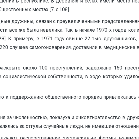
шений в республике. В деревнях и селах имели место не
ествен­ных местах [7, c.108].
ные дружины, связан с преувеличенными представлениям
сти все же была невелика. Так, в начале 1970-х годов кол
 28]. К примеру, в 1971 году свыше 22 тыс. дружинников
220 случаев самогоноварения, доставили в медицинские выт
аскрыто около 100 преступлений, задержано 150 престу
 социалистической собственности, в ходе которых удало
что к поддержанию общественного порядка привлекалась «
оня за численностью, показуха и очковтирательство в др
лялись за отгулы случайные люди, не имевшие отношения к
лучают распространение экстенсивные формы взаимод