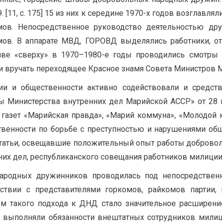
1, с. 175] 15 из них к середине 1970-х годов возглавлял
мов. Непосредственное руководство деятельностью дру
омов. В аппарате МВД, ГОРОВД выделялись работники, о
ативе «сверху» в 1970–1980-е годы проводились смотры
ли вручать переходящее Красное знамя Совета Министров 
ии и общественности активно содействовали и средст
ы Министерства внутренних дел Марийской АССР» от 28 
газет «Марийская правда», «Марий коммуна», «Молодой к
нности по борьбе с преступностью и нарушениями общест
статьи, освещавшие положительный опыт работы доброво
нних дел, республиканского совещания работников милиции
ь народных дружинников проводилась под непосредстве
ствии с представителями горкомов, райкомов партии,
том такого подхода к ДНД стало значительное расширени
ыполняли обязан­ности внештатных сотрудников ми­ли