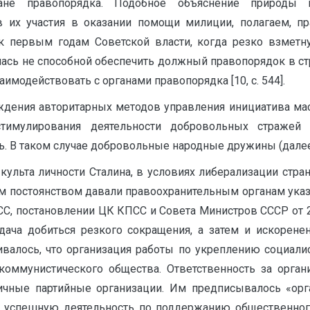
не правопорядка. Подобное объяснение природы 
ов их участия в оказании помощи милиции, полагаем, 
 к первым годам Советской власти, когда резко взметну
лась не способной обеспечить должный правопорядок в с
имодействовать с органами правопорядка [10, с. 544].
ждения авторитарных методов управления инициатива мас
стимулирования деятельности добровольных стражей
. В таком случае добровольные народные дружины (далее 
культа личности Сталина, в условиях либерализации стра
м постоянством давали правоохранительным органам указа
ПСС, постановлении ЦК КПСС и Совета Министров СССР от 2
адача добиться резкого сокращения, а затем и искорен
кивалось, что организация работы по укреплению социал
 коммунисти­ческого общества. Ответственность за орг
ичные партийные организации. Им предписывалось «ор
х успешную деятельность по поддержанию общественного