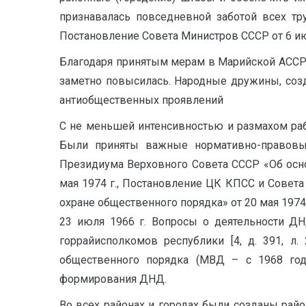
признавалась повседневной заботой всех тру
Постановление Совета Министров СССР от 6 и
Благодаря принятым мерам в Марийской АССР, 
заметно повысилась. Народные дружины, соз
антиобщественных проявлений
С не меньшей интенсивностью и размахом ра
Были приняты важные нормативно-правовые
Президиума Верховного Совета СССР «Об осн
мая 1974 г., Постановление ЦК КПСС и Сове
охране общественного порядка» от 20 мая 197
23 июля 1966 г. Вопросы о деятельности ДН
горрайисполкомов республики [4, д. 391, л
общественного порядка (МВД – с 1968 год
формирования ДНД.
Во всех районах и городах были созданы рай