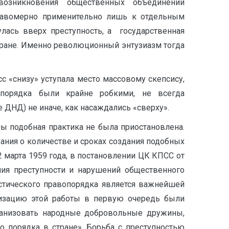
возникновения общественных объединений
правомерно применительно лишь к отдельным
лась вверх преступность, а государственная
тране. Именно революционный энтузиазм тогда
с «снизу» уступала место массовому скепсису,
 порядка были крайне робкими, не всегда
ДНД) не иначе, как насаждались «сверху».
ны подобная практика не была приостановлена.
ния о количестве и сроках создания подобных
 марта 1959 года, в постановлении ЦК КПСС от
ения преступности и нарушений общественного
истического правопорядка является важнейшей
анизацию этой работы в первую очередь были
ганизовать народные добровольные дружины,
 порядка в стране». Борьба с преступностью