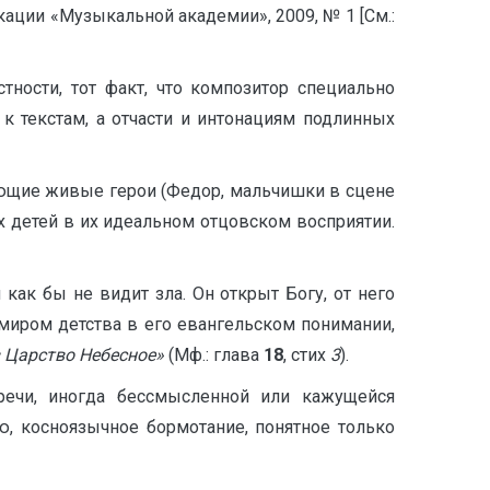
кации «Музыкальной академии», 2009, № 1 [Cм.:
ности, тот факт, что композитор специально
к текстам, а отчасти и интонациям подлинных
ующие живые герои (Федор, мальчишки в сцене
х детей в их идеальном отцовском восприятии.
как бы не видит зла. Он открыт Богу, от него
 миром детства в его евангельском понимании,
 в Царство Небесное»
(Мф.: глава
18
, стих
3
).
ечи, иногда бессмысленной или кажущейся
ю, косноязычное бормотание, понятное только