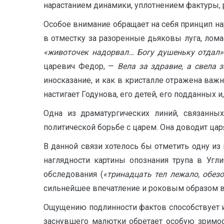
нарастанием динамики, уплотнением фактуры, 
Особое внимание обращает на себя принцип на
в отместку за разоренные дьяковы луга, лома
«животочек надорвал… Богу душеньку отдал»
царевич Федор, —
Вела за здравие, а свела з
иносказание, и как в кристалле отражена важн
настигает Годунова, его детей, его подданных и,
Одна из драматургических линий, связанн
политической борьбе с царем. Она доводит царя
В данной связи хотелось бы отметить одну и
наглядности картины опознания трупа в Угл
обследования (
«тринадцать тел лежало, обез
сильнейшее впечатление и роковым образом во
Ощущению подлинности фактов способствует и 
заснувшего малютки обретает особую зримо