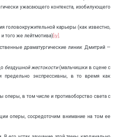
гически ужасающего контекста, изобилующего
ия головокружительной карьеры (как известно,
 и того же лейтмотива)
[iv]
.
щественные драматургические линии: Дмитрий —
до
бездушной жестокости
(мальчишки в сцене с
и предельно экспрессивны, в то время как
ы оперы, в том числе и противоборство света с
ции оперы, сосредоточим внимание на том ее
. В его устах звучание этой темы кардинально