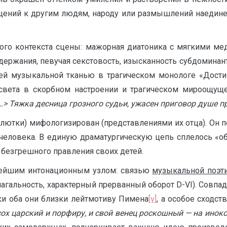
ращений к другим людям, народу или размышлений наедине
ого контекста сцены: мажорная диатоника с мягкими ме
держания, певучая секстовость, изысканность субдоминан
ей музыкальной тканью в трагическом монологе «Дост
 света в скорбном настроении и трагическом мироощущ
…> Тяжка десница грозного судьи, ужасен приговор душе 
малютки) мифологизирован (представлениями их отца). О
еловека. В единую драматургическую цепь сплелось «обо
 безгрешного правления своих детей.
ейшим интонационным узлом: связью
музыкальной поэт
агальность, характерный прерванный оборот D-VI). Совпа
ки оба они близки лейтмотиву Пимена
[v]
, а особое сходс
посох царский и порфиру, и свой венец роскошный — на ин