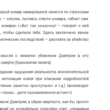
торый комар намеревался нанести по стрекозам
— клопик, пытаясь спасти комара, гибнет сам:
 комара» (
«Вот так сказочка!
— говорит о ней
шь, чтобы сделали тебе. Здесь заключено явное
рагических последствий — расплата за убийство
м мысли о невинно убиенном Дмитрии в его
смерти (Грановитая палата).
оздание ощущения реальности, исключительной
ь интонации князя при описании подробностей
тление заметно проступало»
и т.д.) производит
в глазах… дитя окровавленное встает»
).
вом Дмитрия, а образ мертвого, как бы просто
своей он колыбельке спокойно спит, сложивши