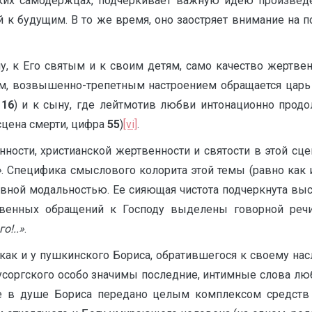
ских самодержцах, подчеркивает важную идею произвед
й к будущим. В то же время, оно заостряет внимание на 
, к Его святым и к своим детям, само качество жертве
м, возвышенно-трепетным настроением обращается царь
а
16
) и к сыну, где лейтмотив любви интонационно продо
сцена смерти, цифра
55
)
[vi]
.
ности, христианской жертвенности и святости в этой сце
»
. Специфика смыслового колорита этой темы (равно как
овной модальностью. Ее сияющая чистота подчеркнута вы
венных обращений к Господу выделены говорной речи
о!..»
.
 как и у пушкинского Бориса, обратившегося к своему нас
Мусоргского особо значимы последние, интимные слова лю
е в душе Бориса передано целым комплексом средств 