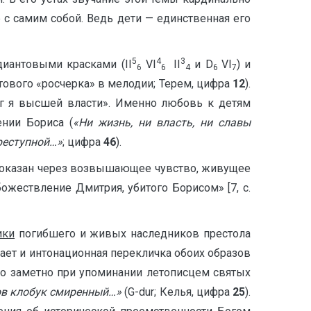
 с самим собой. Ведь дети — единственная его
5
4
3
диантовыми красками (II
V
I
II
и D
VI
) и
6
6
4
6
7
тового «росчерка» в мелодии; Терем, цифра
12
).
иг я высшей власти». Именно любовь к детям
ении Бориса (
«Ни жизнь, ни власть, ни славы
преступной…»
; цифра
46
).
н показан через возвышающее чувство, живущее
жествление Дмитрия, убитого Борисом» [7, с.
ики
погибшего и живых наследников престола
дает и интонационная перекличка обоих образов
тво заметно при упоминании летописцем святых
оков клобук смиренный…»
(G-dur; Келья, цифра
25
).