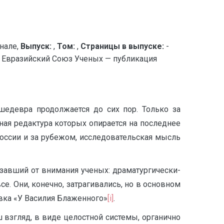
нале,
Выпуск:
,
Том:
,
Страницы в выпуске:
-
вразийский Союз Ученых — публикация
шедевра продолжается до сих пор. Только за
ая редактура которых опирается на последнее
России и за рубежом, исследовательская мысль
ьзавший от внимания ученых: драматургически-
е. Они, конечно, затрагивались, но в основном
вка «У Василия Блаженного»
[i]
.
 взгляд, в виде целостной системы, органично