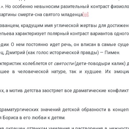
…».
Но особенно невыносим разительный контраст физиоло
картины смерти-сна святого младенца
[iii]
.
озванцем, крадущим имя углической жертвы для достижен
епьева характеризует полярный контраст вариантов одного
едии. О нем постоянно идет речь, он вписан в самые су
ц, Дмитрий (как голос исторической правды) — Пимен.
ктеристик колеблется от
святости
(дети-поводыри калик) 
чшее в человеческой натуре, так и худшее. Их эмоци
, а мотив детства заостряет все драматические конфликт
драматургических значений детской образности в концеп
я Бориса в его любви к детям.
ив окрашен оттенком умиления и растворения в нежности