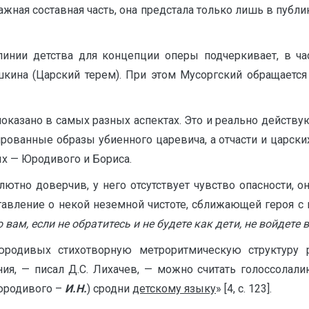
жная составная часть, она предстала только лишь в публи
инии детства для концепции оперы подчеркивает, в част
шкина (Царский терем). При этом Мусоргский обращается 
показано в самых разных аспектах. Это и реально действ
ованные образы убиенного царевича, а отчасти и царски
ых — Юродивого и Бориса.
тно доверчив, у него отсутствует чувство опасности, он 
тавление о некой неземной чистоте, сближающей героя с
вам, если не обратитесь и не будете как дети, не войдете
родивых стихотворную метроритмическую структуру р
ия, — писал Д.С. Лихачев, — можно считать голоссолали
 юродивого –
И.Н.
) сродни
детскому языку
» [4, с. 123].