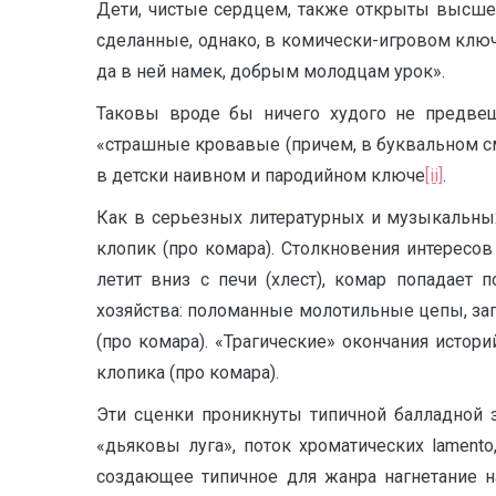
Дети, чистые сердцем, также открыты высшей
сделанные, однако, в комически-игровом ключе
да в ней намек, добрым молодцам урок».
Таковы вроде бы ничего худого не предвещ
«страшные кровавые (причем, в буквальном с
в детски наивном и пародийном ключе
[ii]
.
Как в серьезных литературных и музыкальных
клопик (про комара). Столкновения интерес
летит вниз с печи (хлест), комар попадает
хозяйства: поломанные молотильные цепы, заго
(про комара). «Трагические» окончания истор
клопика (про комара).
Эти сценки проникнуты типичной балладной з
«дьяковы луга», поток хроматических lamen
создающее типичное для жанра нагнетание н