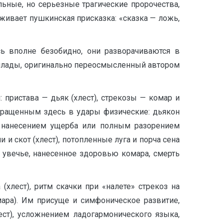
ьные, но серьезные трагические пророчества,
оживает пушкинская присказка: «сказка — ложь,
ь вполне безобидно, они разворачиваются в
аллады, оригинально переосмысленный автором
пристава — дьяк (хлест), стрекозы — комар и
вращенным здесь в удары физические: дьякон
ся нанесением ущерба или полным разорением
и скот (хлест), потопленные луга и порча сена
, увечье, нанесенное здоровью комара, смерть
(хлест)
,
ритм скачки при «налете» стрекоз на
ара). Им присуще и симфоническое развитие,
ст), усложнением ладогармонического языка,