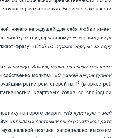
ения об исторической преемственности Богом
постоянных размышлениях Бориса о законности
нной, ничего не ждущей для себя любви имеет
 к своему «отцу державному» — «праведнику»
лжает фразу:
«Стой на страже борцом за веру
не:
«Господи! Воззри, молю, на слезы грешного
 и собственно молитвы
«С горней неприступной
6
сочайшим регистром, опорой на Т
(в оркестре),
тативностью квартовых ходов со свободной
леднику на пороге смерти:
«Но чувствую – мой
бви:
«Крылами светлыми вы охраните мое дитя
музыкальной поэтики: запредельно высоким