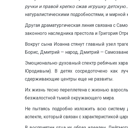
ручки и правой крепко сжав игрушку детскую
натуралистическими подробностями, и мирной 
Другая драматургическая линия связана с Сам
законного наследника престола и Григория Отр
Вокруг сына Иоанна стянут главный узел траг
Борис, Дмитрий — народ, Дмитрий — Самозване
Эмоционально-духовный спектр ребячьих хара
Юродивым). В детях сосредоточено как лу
сдерживающие центры еще не развиты.
Их жизнь тесно переплетена с жизнью взрослых
безжалостной тьмой окружающего мира.
Не пытаясь подробно изложить всю систему 
аспекте, который связан с характеристикой цар
В восприятии отца их образ идеален. Лейтмот