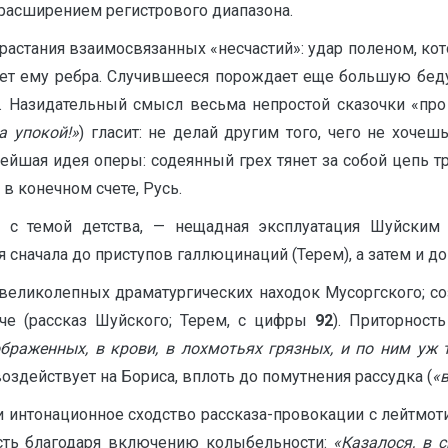
расширением регистрового диапазона.
растания взаимосвязанных «несчастий»: удар поленом, ко
ет ему ребра. Случившееся порождает еще большую беду 
. Назидательный смысл весьма непростой сказочки «про
а упокой!»
) гласит: не делай другим того, чего не хоче
ейшая идея оперы: содеянный грех тянет за собой цепь т
 в конечном счете, Русь.
ых с темой детства, — нещадная эксплуатация Шуйски
 сначала до приступов галлюцинаций (Терем), а затем и до 
з великолепных драматургических находок Мусоргского; с
иче (рассказ Шуйского; Терем, с цифры
92
). Приторност
ображенных, в крови, в лохмотьях грязных, и по ним уж 
здействует на Бориса, вплоть до помутнения рассудка (
«
интонационное сходство рассказа-провокации с лейтмоти
сть благодаря включению колыбельности:
«Казалося, в 