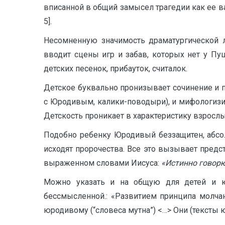
вписанной в общий замысел трагедии как ее ва
5].
Несомненную значимость драматургической л
вводит сцены игр и забав, которых нет у Пу
детских песенок, прибауток, считалок.
Детское буквально пронизывает сочинение и 
с Юродивым, калики-поводыри), и мифологизир
Детскость проникает в характеристику взросл
Подобно ребенку Юродивый беззащитен, абсолю
исходят пророчества. Все это вызывает предс
выраженном словами Иисуса:
«Истинно говорю 
Можно указать и на общую для детей и ю
бессмысленной.: «Развитием принципа молчан
юродивому (“словеса мутна”) <…> Они (тексты