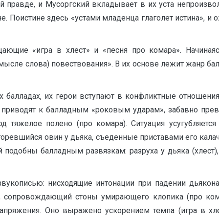
 правде, и Мусоргский вкладывает в их уста непроизвол
. Поистине здесь «устами младенца глаголет истина», и 
ающие «игра в хлест» и «песня про комара». Начинаяс
мысле слова) повествования». В их основе лежит жанр б
 балладах, их герои вступают в конфликтные отношения: 
ов приводят к балладным «роковым ударам», забавно пре
 под тяжелое полено (про комара). Ситуация усугубляет
ревшийся овин у дьяка, съеденные приставами его калачи 
ий подобны балладным развязкам: разруха у дьяка (хлест)
вукописью: нисходящие интонации при падении дьякона 
to, сопровождающий стоны умирающего клопика (про ком
апряжения. Оно выражено ускорением темпа (игра в хле