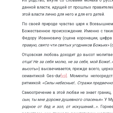
Их родство, вкупе со словами монаха о рус
данной власти, идущей от прошлых правителе
этой власти лично для него и для его детей.
По своей природе чувство царя к Всевышнему
Божественное происхождение. Именно с таки
Федору Иоанновичу (сцена коронации, цифр
правую, свято чти святых угодников Божьих»
(
Отцовская любовь доходит до высот молитвен
отца! Не за себя молю, не за себя, мой Боже!..
высоты»
) высвечивается, прежде всего, церк
семантикой Ges-dur
[vii]
. Моменты непосредст
ритмикой:
«Силы небесные!.. Стражи предвечног
Самоотречение в этой любви не знает границ,
сын, ты мне дороже душевного спасенья»
. У 
родное от бед и зол, от искушений…».
Горне