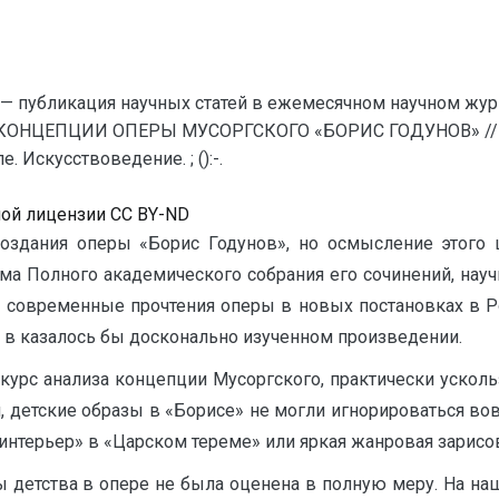
— публикация научных статей в ежемесячном научном жур
КОНЦЕПЦИИ ОПЕРЫ МУСОРГСКОГО «БОРИС ГОДУНОВ» // Е
 Искусствоведение. ; ():-.
ной лицензии CC BY-ND
здания оперы «Борис Годунов», но осмысление этого 
а Полного академического собрания его сочинений, научн
ны современные прочтения оперы в новых постановках в 
в казалось бы досконально изученном произведении.
курс анализа концепции Мусоргского, практически ускол
 детские образы в «Борисе» не могли игнорироваться вовс
интерьер» в «Царском тереме» или яркая жанровая зарисо
 детства в опере не была оценена в полную меру. На наш