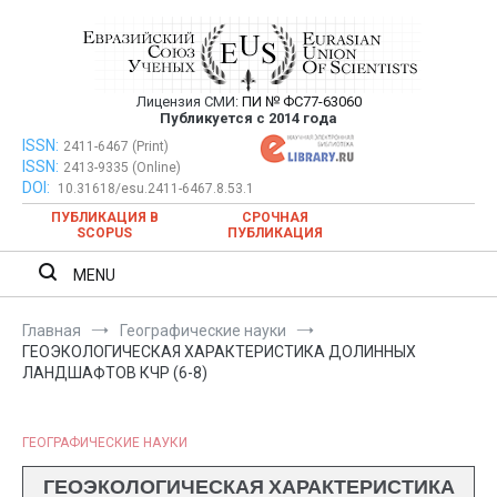
Перейти
к
содержимому
Лицензия СМИ:
ПИ № ФС77-63060
Евразийский Союз Ученых —
Публикуется с 2014 года
публикация научных статей в
ISSN:
Евразийский Союз Ученых — публикация научных статей в
2411-6467 (Print)
ISSN:
2413-9335 (Online)
ежемесячном научном журнале
ежемесячном научном журнале
DOI:
10.31618/esu.2411-6467.8.53.1
ПУБЛИКАЦИЯ В
СРОЧНАЯ
SCOPUS
ПУБЛИКАЦИЯ
MENU
Главная
Географические науки
ГЕОЭКОЛОГИЧЕСКАЯ ХАРАКТЕРИСТИКА ДОЛИННЫХ
ЛАНДШАФТОВ КЧР (6-8)
ГЕОГРАФИЧЕСКИЕ НАУКИ
ГЕОЭКОЛОГИЧЕСКАЯ ХАРАКТЕРИСТИКА