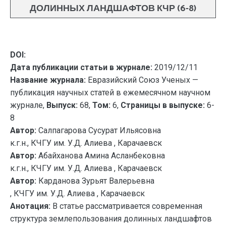
ДОЛИННЫХ ЛАНДШАФТОВ КЧР (6-8)
DOI:
Дата публикации статьи в журнале:
2019/12/11
Название журнала:
Евразийский Союз Ученых —
публикация научных статей в ежемесячном научном
журнале,
Выпуск:
68,
Том:
6,
Страницы в выпуске:
6-
8
Автор:
Салпагарова Сусурат Ильясовна
к.г.н., КЧГУ им. У.Д. Алиева , Карачаевск
Автор:
Абайханова Амина Асланбековна
к.г.н., КЧГУ им. У.Д. Алиева , Карачаевск
Автор:
Карданова Зурьят Валерьевна
, КЧГУ им. У.Д. Алиева , Карачаевск
Анотация:
В статье рассматривается современная
структура землепользования долинных ландшафтов