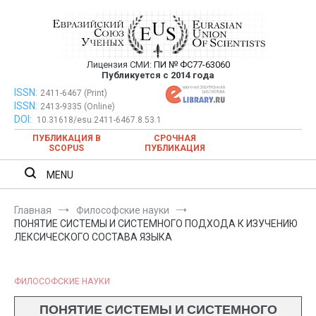
Перейти
к
содержимому
Лицензия СМИ:
ПИ № ФС77-63060
Евразийский Союз Ученых —
Публикуется с 2014 года
публикация научных статей в
ISSN:
Евразийский Союз Ученых — публикация научных статей в
2411-6467 (Print)
ISSN:
2413-9335 (Online)
ежемесячном научном журнале
ежемесячном научном журнале
DOI:
10.31618/esu.2411-6467.8.53.1
ПУБЛИКАЦИЯ В
СРОЧНАЯ
SCOPUS
ПУБЛИКАЦИЯ
MENU
Главная
Философские науки
ПОНЯТИЕ СИСТЕМЫ И СИСТЕМНОГО ПОДХОДА К ИЗУЧЕНИЮ
ЛЕКСИЧЕСКОГО СОСТАВА ЯЗЫКА
ФИЛОСОФСКИЕ НАУКИ
ПОНЯТИЕ СИСТЕМЫ И СИСТЕМНОГО