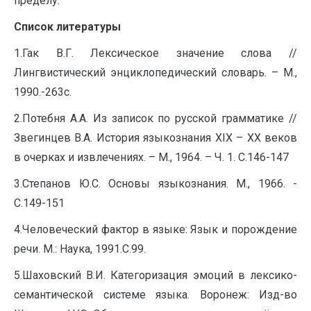
пределу.
Список литературы
1.Гак В.Г. Лексическое значение слова //
Лингвистический энциклопедический словарь. – М.,
1990.-263c.
2.Потебня А.А. Из записок по русской грамматике //
Звегинцев В.А. История языкознания XIX – XX веков
в очерках и извлечениях. – М., 1964. – Ч. 1. C.146-147
3.Степанов Ю.С. Основы языкознания. М., 1966. -
C.149-151
4.Человеческий фактор в языке: Язык и порождение
речи. М.: Наука, 1991.C.99.
5.Шаховский В.И. Категоризация эмоций в лексико-
семантической системе языка. Воронеж: Изд-во