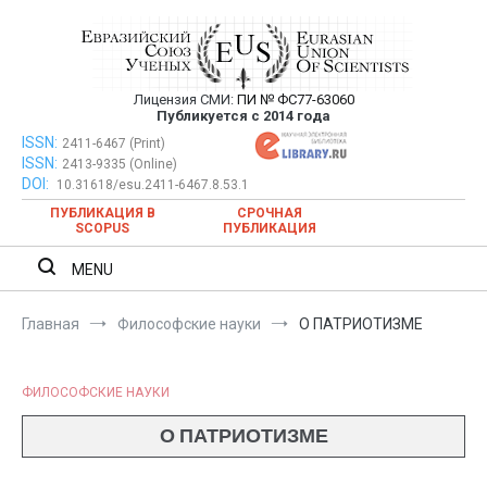
Перейти
к
содержимому
Лицензия СМИ:
ПИ № ФС77-63060
Евразийский Союз Ученых —
Публикуется с 2014 года
публикация научных статей в
ISSN:
Евразийский Союз Ученых — публикация научных статей в
2411-6467 (Print)
ISSN:
2413-9335 (Online)
ежемесячном научном журнале
ежемесячном научном журнале
DOI:
10.31618/esu.2411-6467.8.53.1
ПУБЛИКАЦИЯ В
СРОЧНАЯ
SCOPUS
ПУБЛИКАЦИЯ
MENU
Главная
Философские науки
О ПАТРИОТИЗМЕ
ФИЛОСОФСКИЕ НАУКИ
О ПАТРИОТИЗМЕ