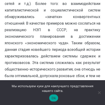
сетей и т.д.). Более того: во взаимодействии
капиталистической и социалистической систем
обнаруживались «зачатки» конвергентных
отношений. В качестве примеров можно сослаться на
реализацию НЭП в СССР, на практику
экономического планирования в достижении
японского «экономического чуда». Таким образом,
данная стадия новейшего периода всеобщей истории
характеризовалась действием системы сдержек и
противовесов. Эта система сложилась как результат
общественно-исторического развития; она отнюдь не
была оптимальной, допускала роковые сбои; и тем не
менее, обеспечила человечеству реальную
Мы используем куки для наилучшего представления
возможность удержаться на краю пропасти, остаться
нашего сайта.
в пределах самосохранения.
Ok
Следующая стадия началась с распадом мировой