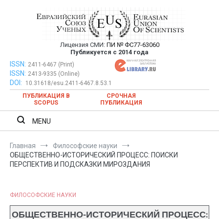
Перейти
к
содержимому
Лицензия СМИ:
ПИ № ФС77-63060
Евразийский Союз Ученых —
Публикуется с 2014 года
публикация научных статей в
ISSN:
Евразийский Союз Ученых — публикация научных статей в
2411-6467 (Print)
ISSN:
2413-9335 (Online)
ежемесячном научном журнале
ежемесячном научном журнале
DOI:
10.31618/esu.2411-6467.8.53.1
ПУБЛИКАЦИЯ В
СРОЧНАЯ
SCOPUS
ПУБЛИКАЦИЯ
MENU
Главная
Философские науки
ОБЩЕСТВЕННО-ИСТОРИЧЕСКИЙ ПРОЦЕСС: ПОИСКИ
ПЕРСПЕКТИВ И ПОДСКАЗКИ МИРОЗДАНИЯ
ФИЛОСОФСКИЕ НАУКИ
ОБЩЕСТВЕННО-ИСТОРИЧЕСКИЙ ПРОЦЕСС: