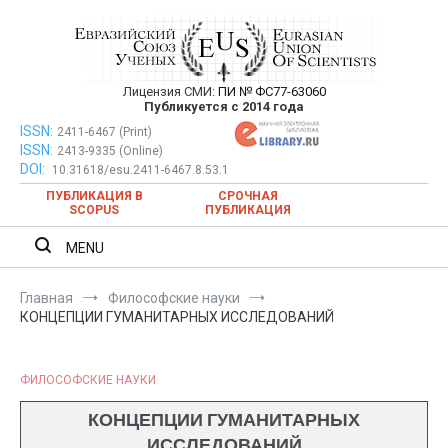
Перейти
к
содержимому
Лицензия СМИ:
ПИ № ФС77-63060
Евразийский Союз Ученых —
Публикуется с 2014 года
публикация научных статей в
ISSN:
Евразийский Союз Ученых — публикация научных статей в
2411-6467 (Print)
ISSN:
2413-9335 (Online)
ежемесячном научном журнале
ежемесячном научном журнале
DOI:
10.31618/esu.2411-6467.8.53.1
ПУБЛИКАЦИЯ В
СРОЧНАЯ
SCOPUS
ПУБЛИКАЦИЯ
MENU
Главная
Философские науки
КОНЦЕПЦИИ ГУМАНИТАРНЫХ ИССЛЕДОВАНИЙ
ФИЛОСОФСКИЕ НАУКИ
КОНЦЕПЦИИ ГУМАНИТАРНЫХ
ИССЛЕДОВАНИЙ