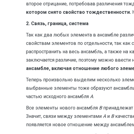
второе отрицание, потребовав различения то
котором снято свойство тождественности.
2. Связь, граница, система
Так как два любых элемента в ансамбле разли
свойствам элементов по отдельности, так как 
распространить на весь ансамбль, а также на 
заключается различие, поэтому можно ввести 
ансамбле, включая отношение любого элеме
Теперь произвольно выделим несколько элем
выбранные элементы тоже образуют ансамбль
частью исходного ансамбля
A
.
Все элементы нового ансамбля
B
принадлежа
Значит, связи между элементами
А
и
B
качестве
появляется новое отношение между ансамбл