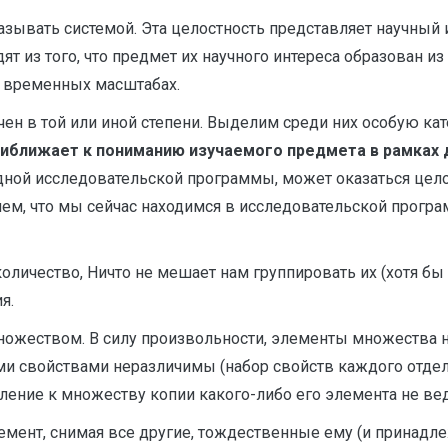
азывать системой. Эта целостность представляет научный 
ят из того, что предмет их научного интереса образован из
 временных масштабах.
ен в той или иной степени. Выделим среди них особую ка
приближает к пониманию изучаемого предмета в рамках
одной исследовательской программы, может оказаться цело
нем, что мы сейчас находимся в исследовательской програ
оличество, Ничто не мешает нам группировать их (хотя б
я.
ожеством. В силу произвольности, элементы множества н
ми свойствами неразличимы (набор свойств каждого отде
вление к множеству копии какого-либо его элемента не в
лемент, снимая все другие, тождественные ему (и прина