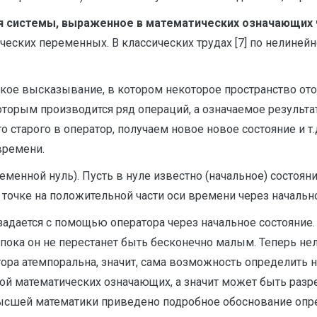
я системы, выраженное в математических означающих 
еских переменных. В классических трудах [7] по нелине
ое высказывание, в котором некоторое пространство отобр
оторым производится ряд операций, а означаемое результа
 старого в оператор, получаем новое новое состояние и т.
времени.
еменной нуль). Пусть в нуле известно (начальное) состоя
точке на положительной части оси времени через начально
 задается c помощью оператора через начальное состояние
ока он не перестанет быть бесконечно малым. Теперь нел
ра атемпоральна, значит, сама возможность определить н
й математических означающих, а значит может быть разр
высшей математики приведено подробное обоснование опр