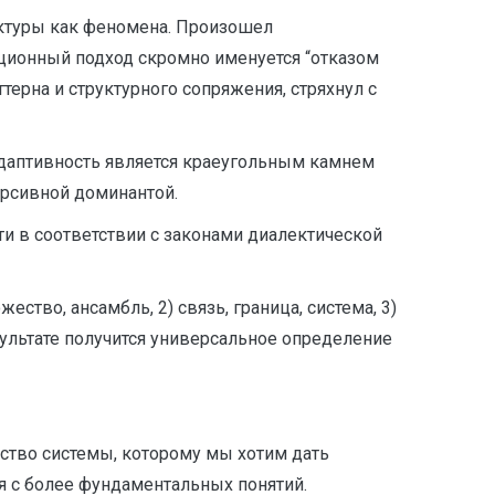
ктуры как феномена. Произошел
ционный подход скромно именуется “отказом
терна и структурного сопряжения, стряхнул с
Адаптивность является краеугольным камнем
курсивной доминантой.
ти в соответствии с законами диалектической
тво, ансамбль, 2) связь, граница, система, 3)
результате получится универсальное определение
йство системы, которому мы хотим дать
я с более фундаментальных понятий.