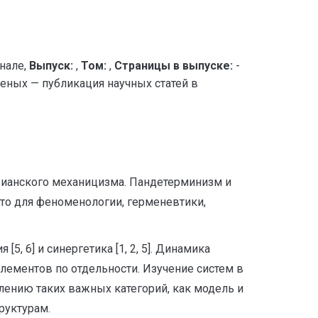
нале,
Выпуск:
,
Том:
,
Страницы в выпуске:
-
ых — публикация научных статей в
зианского механицизма. Пандетерминизм и
сто для феноменологии, герменевтики,
, 6] и синергетика [1, 2, 5]. Динамика
лементов по отдельности. Изучение систем в
лению таких важных категорий, как модель и
руктурам.