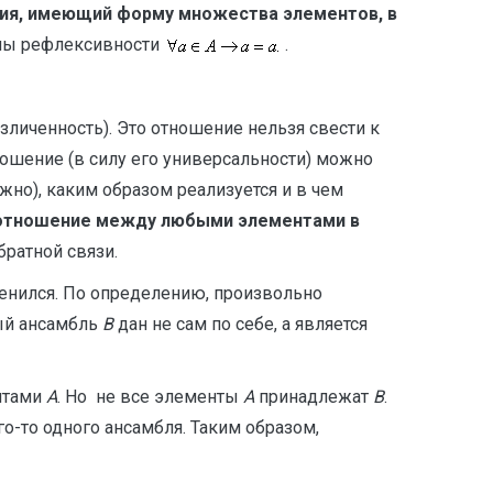
ия, имеющий форму множества элементов, в
омы рефлексивности
.
личенность). Это отношение нельзя свести к
ношение (в силу его универсальности) можно
жно), каким образом реализуется и в чем
 отношение между любыми элементами в
ратной связи.
енился. По определению, произвольно
вый ансамбль
B
дан не сам по себе, а является
ентами
A
. Но не все элементы
A
принадлежат
B
.
о-то одного ансамбля. Таким образом,