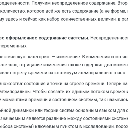
ределенности. Получим неопределенное содержание. Второ
оличество, которое всё же есть содержание (а не форма, 
му здесь и сейчас как набор количественных величин, в 
ное оформленное содержание системы.
Неопределенность
переменных.
ктическую категорию — изменение. В изменении состоян
вательно, отрицание изменения также содержит два момен
ивает стрелу времени на континуум атемпоральных точек.
жества: состояния и точки на стреле времени. Теперь н
 и атемпоральны. Чтобы связать их единым потоком времен
у моментами времени и состоянием системы, так называ
ейной динамики или теории систем основным языком для 
значаемым является различие между состояниями системы
ыбора системы) ключевым пунктом в исследовании, поро