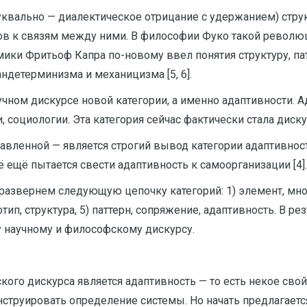
вально — диалектическое отрицание с удержанием) стру
ов к связям между ними. В философии Фуко такой револю
мики Фритьоф Капра по-новому ввел понятия структуру, пат
ндетерминизма и механицизма [5, 6].
ном дискурсе новой категории, а именно адаптивности. 
, социологии. Эта категория сейчас фактически стала дис
тавленной — является строгий вывод категории адаптивнос
ё ещё пытается свести адаптивность к самоорганизации [4].
звернем следующую цепочку категорий: 1) элемент, множес
отип, структура, 5) паттерн, сопряжение, адаптивность. В 
 научному и философскому дискурсу.
ого дискурса является адаптивность — то есть некое сво
струировать определение системы. Но начать предлагаетс