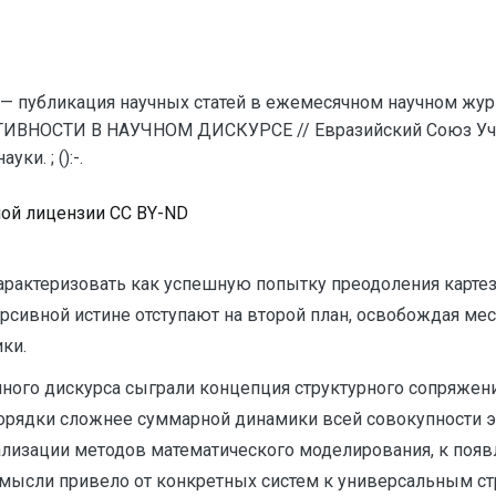
— публикация научных статей в ежемесячном научном жур
ИВНОСТИ В НАУЧНОМ ДИСКУРСЕ // Евразийский Союз Учен
и. ; ():-.
ной лицензии CC BY-ND
характеризовать как успешную попытку преодоления карте
рсивной истине отступают на второй план, освобождая ме
ки.
го дискурса сыграли концепция структурного сопряжения [5
орядки сложнее суммарной динамики всей совокупности э
ализации методов математического моделирования, к появ
мысли привело от конкретных систем к универсальным ст