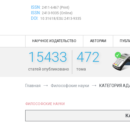
Перейти
ISSN:
к
2411-6467 (Print)
ISSN:
содержимому
2413-9335 (Online)
DOI:
10.31618/ESU.2413-9335
НАУЧНОЕ ИЗДАТЕЛЬСТВО
АВТОРАМ
ПУБЛ
15433
472
статей опубликовано
тома
Главная
Философские науки
КАТЕГОРИЯ АД
ФИЛОСОФСКИЕ НАУКИ
К