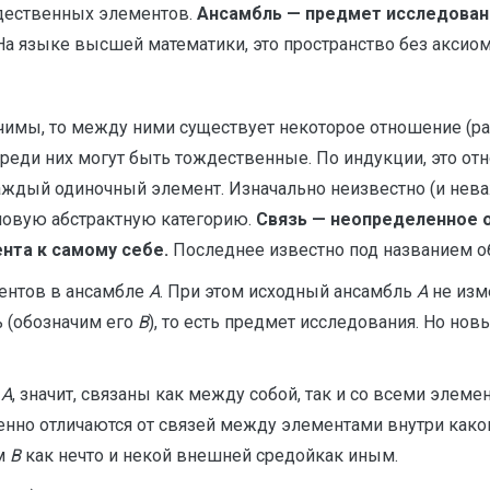
ждественных элементов.
Ансамбль — предмет исследован
На языке высшей математики, это пространство без акси
чимы, то между ними существует некоторое отношение (раз
среди них могут быть тождественные. По индукции, это от
каждый одиночный элемент. Изначально неизвестно (и нева
новую абстрактную категорию.
Связь — неопределенное
нта к самому себе.
Последнее известно под названием об
ентов в ансамбле
A
. При этом исходный ансамбль
А
не изм
 (обозначим его
B
), то есть предмет исследования. Но но
т
A
, значит, связаны как между собой, так и со всеми элем
нно отличаются от связей между элементами внутри каког
ем
B
как нечто и некой внешней средойкак иным.