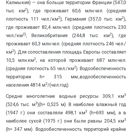
Калмыкия) — она больше территории Франции (547,0
2
тыс. км
), где проживает 60,6 млн.чел. (средняя
2
2
плотность 111 чел./км
); Германия (357,0 тыс. км
),
где проживает 82,4 млн.чел. (средняя плотность 230
2)
2
чел./км
; Великобритания (244,8 тыс. км
), где
проживает 60,3 млн.чел. (средняя плотность 246 чел./
2
км
). Для сопоставления площадь Европы составляет
2
10,5 млн.км
, на которой проживает 687 млн.чел.
2
(средняя плотность 65 чел./км
). Водообеспеченность
территории h= 315 мм.,водообеспеченность
3
населения 4814 м
/(чел.год).
3
Средне многолетние водные ресурсы 309,1 км
3
(524,6 тыс. м
)(h= 0,525 м). В наиболее влажный год
3
(1947 г.) они составляли 498,1 км
(h=693 мм), а в
3
наиболее сухой (1975 г.) они были равны 204,5 км
(h= 347 мм). Водообеспеченность территорий крайне