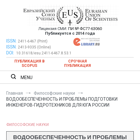
Перейти
к
содержимому
Лицензия СМИ:
ПИ № ФС77-63060
Евразийский Союз Ученых —
Публикуется с 2014 года
публикация научных статей в
ISSN:
Евразийский Союз Ученых — публикация научных статей в
2411-6467 (Print)
ISSN:
2413-9335 (Online)
ежемесячном научном журнале
ежемесячном научном журнале
DOI:
10.31618/esu.2411-6467.8.53.1
ПУБЛИКАЦИЯ В
СРОЧНАЯ
SCOPUS
ПУБЛИКАЦИЯ
MENU
Главная
Философские науки
ВОДООБЕСПЕЧЕННОСТЬ И ПРОБЛЕМЫ ПОДГОТОВКИ
ИНЖЕНЕРОВ-ГИДРОТЕХНИКОВ ДЛЯ ЮГА РОССИИ
ФИЛОСОФСКИЕ НАУКИ
ВОДООБЕСПЕЧЕННОСТЬ И ПРОБЛЕМЫ