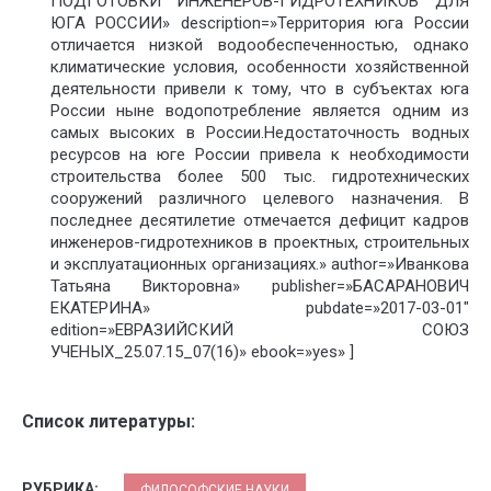
ПОДГОТОВКИ ИНЖЕНЕРОВ-ГИДРОТЕХНИКОВ ДЛЯ
ЮГА РОССИИ» description=»Территория юга России
отличается низкой водообеспеченностью, однако
климатические условия, особенности хозяйственной
деятельности привели к тому, что в субъектах юга
России ныне водопотребление является одним из
самых высоких в России.Недостаточность водных
ресурсов на юге России привела к необходимости
строительства более 500 тыс. гидротехнических
сооружений различного целевого назначения. В
последнее десятилетие отмечается дефицит кадров
инженеров-гидротехников в проектных, строительных
и эксплуатационных организациях.» author=»Иванкова
Татьяна Викторовна» publisher=»БАСАРАНОВИЧ
ЕКАТЕРИНА» pubdate=»2017-03-01″
edition=»ЕВРАЗИЙСКИЙ СОЮЗ
УЧЕНЫХ_25.07.15_07(16)» ebook=»yes» ]
Список литературы:
РУБРИКА:
ФИЛОСОФСКИЕ НАУКИ