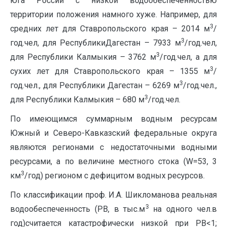
юга России с низкой водообеспеченностью
территории положения намного хуже. Например, для
3
средних лет для Ставропольского края – 2014 м
/
3
год.чел, для РеспубликиДагестан – 7933 м
/год.чел,
3
для Республики Калмыкия – 3762 м
/год.чел, а для
3
сухих лет для Ставропольского края – 1355 м
/
3
год.чел., для Республики Дагестан – 6269 м
/год.чел.,
3
для Республики Калмыкия – 680 м
/год.чел.
По имеющимся суммарным водным ресурсам
Южный и Северо-Кавказский федеральные округа
являются регионами с недостаточными водными
ресурсами, а по величине местного стока (W=53, 3
3
км
/год) регионом с дефицитом водных ресурсов.
По классификации проф. И.А. Шикломанова реальная
3
водообеспеченность (РВ, в тыс.м
на одного чел.в
год)считается катастрофически низкой при РВ<1;