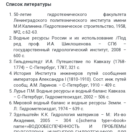
Список литературы
50-летие гидротехнического факультета
Ленинградского политехнического института имени
М.И.Калинина /Гидротехническое строительство, 1958,
№2, с.62-63.
Водные ресурсы России и их использование /Под
ред. проф. И.А. Шиклошенова. – СПб –
государственный гидрологический институт, 2008 –
600 с.
Гильденштедт И.А. Путешествие по Кавказу (1768-
1774) – С-Петербург, 1787, 321 с.
История Института инженеров путей сообщения
императора Александра I (1810-1910). Сост. инж. путей
сообщ. А.М. Ларинов. – С-Петербург, 1910 – 409 с.
Лурье П.М. Водные ресурсы и водный баланс Кавказа.
– С-Петербург, Гидрометеоиздат, 2002 – 506 с.
Мировой водный баланс и водные ресурсы Земли. –
Л.: Гидрометеоиздат, 1974 – 639 с.
Эдельштейн К.К. Гидрология материков – М.: Из-во
Академия, 2005 – 304 с.[schema type=»book»
name=»ВОДООБЕСПЕЧЕННОСТЬ И ПРОБЛЕМЫ