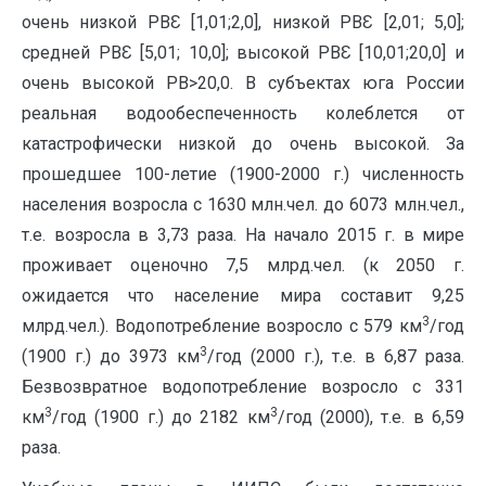
очень низкой РВƐ [1,01;2,0], низкой РВƐ [2,01; 5,0];
средней РВƐ [5,01; 10,0]; высокой РВƐ [10,01;20,0] и
очень высокой РВ>20,0. В субъектах юга России
реальная водообеспеченность колеблется от
катастрофически низкой до очень высокой. За
прошедшее 100-летие (1900-2000 г.) численность
населения возросла с 1630 млн.чел. до 6073 млн.чел.,
т.е. возросла в 3,73 раза. На начало 2015 г. в мире
проживает оценочно 7,5 млрд.чел. (к 2050 г.
ожидается что население мира составит 9,25
3
млрд.чел.). Водопотребление возросло с 579 км
/год
3
(1900 г.) до 3973 км
/год (2000 г.), т.е. в 6,87 раза.
Безвозвратное водопотребление возросло с 331
3
3
км
/год (1900 г.) до 2182 км
/год (2000), т.е. в 6,59
раза.