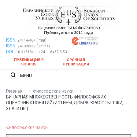
Перейти
к
содержимому
Лицензия СМИ:
ПИ № ФС77-63060
Евразийский Союз Ученых —
Публикуется с 2014 года
публикация научных статей в
ISSN:
Евразийский Союз Ученых — публикация научных статей в
2411-6467 (Print)
ISSN:
2413-9335 (Online)
ежемесячном научном журнале
ежемесячном научном журнале
DOI:
10.31618/esu.2411-6467.8.53.1
ПУБЛИКАЦИЯ В
СРОЧНАЯ
SCOPUS
ПУБЛИКАЦИЯ
MENU
Главная
Философские науки
БИНАРНАЯ МНОЖЕСТВЕННОСТЬ ФИЛОСОФСКИХ
ОЦЕНОЧНЫХ ПОНЯТИЙ (ИСТИНЫ, ДОБРА, КРАСОТЫ, ЛЖИ,
ЗЛА, И ПР.)
ФИЛОСОФСКИЕ НАУКИ