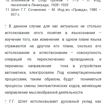
Хлебников
В.
Собр
.
произв
.
Т
.
1–5
. − Л.: Изд.
писателей в Лениграде,
1928–1933
.
Шпет Г.Г. Сочинения. − М.: Изд-во «Правда», 1980. −
607 с.
*
В данном случае для нас актуально не столько
истолкование этого понятия в языкознании –
изучение того, как изменения в одном плане языка
отражаются на другом его плане, сколько его
истолкование в естествознании – совокупность
операций по переключению проводников и
перемены направления тока в устройствах
автоматики, электросвязи. Под коммутационными
процессами, таким образом, будут пониматься
процессы смены лингвистических кодов, меняющие
направление мыслеобразной деятельности.
*
Г.Г. Шпет истолковывает духовный уклад как