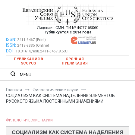
Перейти
к
содержимому
Лицензия СМИ:
ПИ № ФС77-63060
Евразийский Союз Ученых —
Публикуется с 2014 года
публикация научных статей в
ISSN:
Евразийский Союз Ученых — публикация научных статей в
2411-6467 (Print)
ISSN:
2413-9335 (Online)
ежемесячном научном журнале
ежемесячном научном журнале
DOI:
10.31618/esu.2411-6467.8.53.1
ПУБЛИКАЦИЯ В
СРОЧНАЯ
SCOPUS
ПУБЛИКАЦИЯ
MENU
Главная
Филологические науки
СОЦИАЛИЗМ КАК СИСТЕМА НАДЕЛЕНИЯ ЭЛЕМЕНТОВ
РУССКОГО ЯЗЫКА ПОСТОЯННЫМИ ЗНАЧЕНИЯМИ
ФИЛОЛОГИЧЕСКИЕ НАУКИ
СОЦИАЛИЗМ КАК СИСТЕМА НАДЕЛЕНИЯ