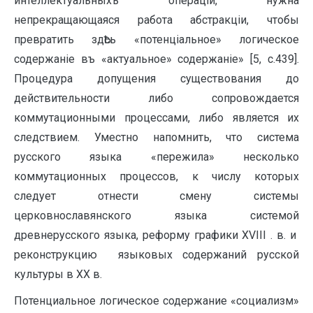
интеллектуальныхъ операцiй, нужна
непрекращающаяся работа абстракцiи, чтобы
превратить здѢсь «потенцiальное» логическое
содержанiе въ «актуальное» содержанiе» [5, с.439].
Процедура допущения существования до
действительности либо сопровождается
коммутационными процессами, либо является их
следствием. Уместно напомнить, что система
русского языка «пережила» несколько
коммутационных процессов, к числу которых
следует отнести смену системы
церковнославянского языка системой
древнерусского языка, реформу графики ХVIII . в. и
реконструкцию языковых содержаний русской
культуры в ХХ в.
Потенциальное логическое содержание «социализм»