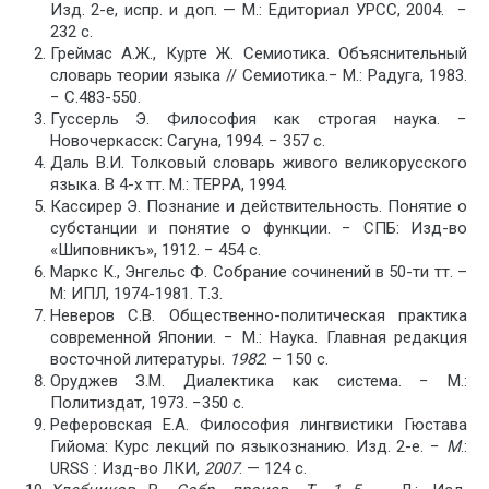
Изд. 2-е, испр. и доп. — М.: Едиториал УРСС, 2004. −
232 с
.
Греймас А.Ж., Курте Ж. Семиотика. Объяснительный
словарь теории языка // Семиотика.− М.: Радуга, 1983.
− С.483-550.
Гуссерль Э. Философия как строгая наука. −
Новочеркасск: Сагуна, 1994.
− 357 с.
Даль В.И. Толковый словарь живого великорусского
языка. В 4-х тт. М.: ТЕРРА, 1994.
Кассирер Э. Познание и действительность. Понятие о
субстанции и понятие о функции. − СПБ: Изд-во
«Шиповникъ», 1912.
− 454 с.
Маркс К., Энгельс Ф. Собрание сочинений в 50-ти тт. –
М: ИПЛ
, 1974-1981. Т.3.
Неверов С.В. Общественно-политическая практика
современной Японии. − М.: Наука. Главная редакция
восточной литературы.
1982
. – 150 с.
Оруджев З.М. Диалектика как система. − М.:
Политиздат, 1973. −350 с.
Реферовская Е.А. Философия лингвистики Гюстава
Гийома: Курс лекций по языкознанию. Изд. 2-е. −
М
.:
URSS : Изд-во ЛКИ,
2007
. — 124 с.