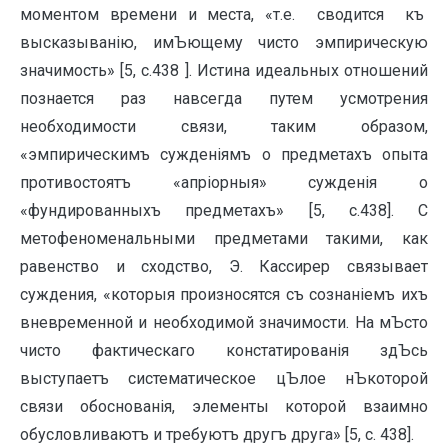
моментом времени и места, «т.е. сводится къ
высказыванiю, имЪющему чисто эмпирическую
значимость» [5, с.438 ]. Истина идеальных отношений
познается раз навсегда путем усмотрения
необходимости связи, таким образом,
«эмпирическимъ сужденiямъ о предметахъ опыта
противостоятъ «апрiорныя» сужденiя о
«фундированныхъ предметахъ» [5, с.438]. С
метофеноменальными предметами такими, как
равенство и сходство, Э. Кассирер связывает
суждения, «которыя произносятся съ сознанiемъ ихъ
вневременной и необходимой значимости. На мЪсто
чисто фактическаго констатированiя здЪсь
выступаетъ систематическое цЪлое нЪкоторой
связи обоснованiя, элементы которой взаимно
обусловливаютъ и требуютъ другъ друга» [5, с. 438].