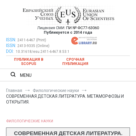
Перейти
к
содержимому
Лицензия СМИ:
ПИ № ФС77-63060
Евразийский Союз Ученых —
Публикуется с 2014 года
публикация научных статей в
ISSN:
Евразийский Союз Ученых — публикация научных статей в
2411-6467 (Print)
ISSN:
2413-9335 (Online)
ежемесячном научном журнале
ежемесячном научном журнале
DOI:
10.31618/esu.2411-6467.8.53.1
ПУБЛИКАЦИЯ В
СРОЧНАЯ
SCOPUS
ПУБЛИКАЦИЯ
MENU
Главная
Филологические науки
СОВРЕМЕННАЯ ДЕТСКАЯ ЛИТЕРАТУРА. МЕТАМОРФОЗЫ И
ОТКРЫТИЯ.
ФИЛОЛОГИЧЕСКИЕ НАУКИ
СОВРЕМЕННАЯ ДЕТСКАЯ ЛИТЕРАТУРА.