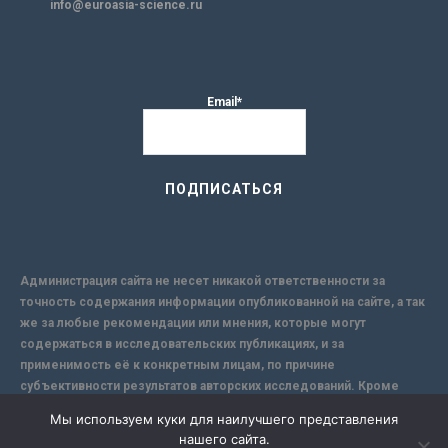
info@euroasia-science.ru
Email*
Администрация сайта не несет никакой ответственности за
точность содержания информации опубликованной на сайте, а так
же за любые рекомендации или мнения, которые могут
содержаться в исследовательских публикациях, и за
применимость её к конкретным лицам, по причине
субъективности результатов авторских исследований. Кроме
того, поскольку интернет не обеспечивает в полной мере
Мы используем куки для наилучшего представления
надежной защиты информации, Сайт не несет ответственности за
нашего сайта.