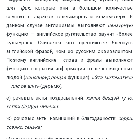
шит, фак,
которые они в большом количестве
слышат с экранов телевизоров и компьютера. В
данном случае англицизмы выполняют
цензурную
функцию — английское ругательство звучит «более
культурно». Считается, что престижнее блеснуть
английской фразой, чем ее русским эквивалентом.
Поэтому английские слова и фразы выполняют
функцию сокрытия информации от непосвященных
людей (
конспирирующая
функция). «
Эта математика
— пис ов шит!
«(дерьмо).
е) речевые акты поздравлений:
хэппи бездэй ту ю,
хэппи бездэй, чин-чин
;
ж) речевые акты извинений и благодарности:
сорри,
ссэнкс, сенька;
з) речевые акты обращений:
дарлинг, хани.