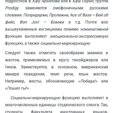
подростков в
Юру Архипова
или в
Юра Охрип
, группа
Prodigy
заменяется омофоничными русскими
словами:
Попридержи, Пролежни
,
Ace of Base
–
Бей об
фейс, Bon Jovi — Бомжи
и т.д. Почти все
вышеуказанные англицизмы помимо
номинативной
функции выполняют
эмоционально-экспрессивную
функцию, а также
социально-маркирующую
.
Следует также отметить своеобразие мимики и
жестов, применяемых в кругу тинэйджеров или
тинов. Заимствуется, в основном, американская
манера поведения, темп речи, язык жестов.
Например, жесты, обозначающие «
Победа!»
или
«
Пошел ты
!»
Социально-маркирующую
функцию выполняют и
многочисленные единицы студенческого сленга. Так,
студенты факультета иностранных языков,