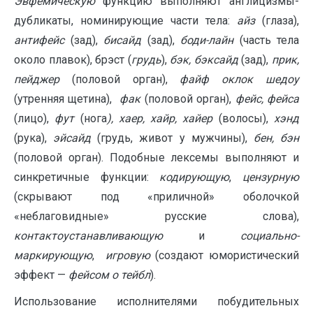
Эвфемическую
функцию выполняют англицизмы-
дубликаты, номинирующие части тела:
айз
(глаза),
антифейс
(зад),
бисайд
(зад),
боди-лайн
(часть тела
около плавок), брэст (
грудь
),
бэк, бэксайд
(зад),
прик,
пейджер
(половой орган),
файф оклок шедоу
(утренняя щетина),
фак
(половой орган),
фейс, фейса
(лицо),
фут
(нога
), хаер, хайр, хайер
(волосы),
хэнд
(рука),
эйсайд
(грудь, живот у мужчины),
бен, бэн
(половой орган). Подобные лексемы выполняют и
синкретичные функции:
кодирующую
,
цензурную
(скрывают под «приличной» оболочкой
«неблаговидные» русские слова),
контактоустанавливающую
и
социально-
маркирующую
,
игровую
(создают юмористический
эффект —
фейсом о тейбл
).
Использование исполнителями побудительных