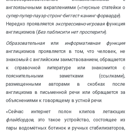
англоязычными вкраплениями («гнусные статейки о
супер-пупер-пауэр-стронг-биггест-канинг-форварде
).
Нередко проявляется
экспрессивно-игровая
функция
англицизмов (
Без паблисити нет просперити
).
Образовательная
или
информативная функция
англицизмов проявляется в том, что человек, не
знакомый с английским заимствованием, обращается
к справочной литературе или знакомится с
пояснительными заметками (ссылками),
размещенными авторами в скобках после
англицизма в письменной речи или обращается за
объяснениями к говорящему в устной речи.
«Сейчас интернет полон клипов летающих
флайбордов
, это такое устройство, состоящее из
пары водомётных ботинок и ручных стабилизаторов,