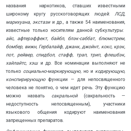
названия наркотиков, ставших известными
широкому кругу русскоговорящих людей:
ЛСД,
марихуана, экстази
и др., а также 54 наименования,
известные только носителям данной субкультуры:
айс, афтерэффект, байбл, блэк-саббат, блюмстрем,
бомбер, вижн, Гербалайф, джанк, джойнт, кокс, крэк,
пот, рейвер, спидбол, стафф, трап, трип, флешбэк,
хайлайтс, хэш
и др. Все номинации выполняют не
только
социально-маркирующую,
но и
кодирующую
,
конспирирующую
функции — для непосвященного
человека не понятно, о чем идет речь. Эту функцию
можно назвать
сакральной
(сакральность —
недоступность непосвященным), участники
языкового общения кодируют наименования
запрещенных препаратов.