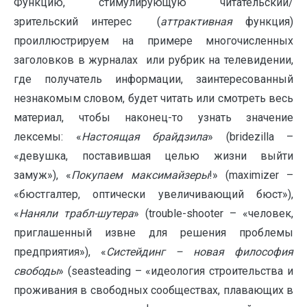
Функцию, стимулирующую читательский/
зрительский интерес (
аттрактивная
функция)
проиллюстрируем на примере многочисленных
заголовков в журналах или рубрик на телевидении,
где получатель информации, заинтересованный
незнакомым словом, будет читать или смотреть весь
материал, чтобы наконец-то узнать значение
лексемы: «
Настоящая брайдзила
» (bridezilla –
«девушка, поставившая целью жизни выйти
замуж»), «
Покупаем максимайзеры
!» (maximizer –
«бюстгалтер, оптически увеличивающий бюст»),
«
Наняли трабл-шутера
» (trouble-shooter – «человек,
приглашенный извне для решения проблемы
предприятия»), «
Систейдинг – новая философия
свободы
» (seasteading – «идеология строительства и
проживания в свободных сообществах, плавающих в