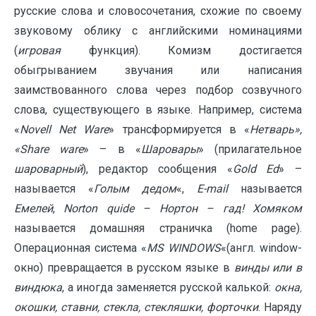
русские слова и словосочетания, схожие по своему
звуковому облику с английскими номинациями
(
игровая
функция). Комизм достигается
обыгрыванием звучания или написания
заимствованного слова через подбор созвучного
слова, существующего в языке. Например, система
«
Novell Net Ware
» трансформируется в «
Нетварь»,
«Share ware
» – в «
Шаровары
» (прилагательное
шароварный
), редактор сообщения «
Gold Ed
» –
называется «
Голым дедом
«,
E-mail
называется
Емелей
,
Norton quide – Нортон – гад! Хомяком
называется домашняя страничка (home page).
Операционная система «
MS WINDOWS
«(англ. window-
окно) превращается в русском языке в
винды или в
виндюка
, а иногда заменяется русской калькой:
окна,
окошки, ставни, стекла, стекляшки, форточки
. Наряду