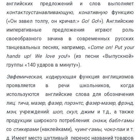
английских предложений и слов выполняет
контактоустанавливающую, конативную
функцию
(«Он завел толпу, он кричал
:» Go! Go
!»). Английские
императивные предложения играют роль
своеобразного зачина в современных русских
танцевальных песнях, например, «
Come
on
!
Put
your
hands
up
!
We
love
you
!» (из песни «Выпускной»
группы «140 ударов в минуту»).
Эвфемическая
,
кодирующая
функция англицизмов
проявляется в речи школьников, когда
используются английские слова для обозначения
лиц:
тича, мазер, фазер, пэрэнтс, фазер-мазер, фрэнд,
мэн
; учреждений:
шоп, скул, джим
и т.д., а также
продукции широкого потребления:
снэки
,
бабл-гамы
со
стикерами
(наклейками),
чуинг-гамы, чоко-паи
и т.
д. Имеет место шутливый перенос названий товаров