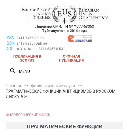
Перейти
к
содержимому
Лицензия СМИ:
ПИ № ФС77-63060
Евразийский Союз Ученых —
Публикуется с 2014 года
публикация научных статей в
ISSN:
Евразийский Союз Ученых — публикация научных статей в
2411-6467 (Print)
ISSN:
2413-9335 (Online)
ежемесячном научном журнале
ежемесячном научном журнале
DOI:
10.31618/esu.2411-6467.8.53.1
ПУБЛИКАЦИЯ В
СРОЧНАЯ
SCOPUS
ПУБЛИКАЦИЯ
MENU
Главная
Филологические науки
ПРАГМАТИЧЕСКИЕ ФУНКЦИИ АНГЛИЦИЗМОВ В РУССКОМ
ДИСКУРСЕ
ФИЛОЛОГИЧЕСКИЕ НАУКИ
ПРАГМАТИЧЕСКИЕ ФУНКЦИИ