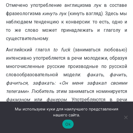
Отмечено употребление англицизма
лук
в составе
фразеологизма
кинуть лук
(кинуть взгляд). Здесь мы
наблюдаем тенденцию к конверсии: то есть, одно и
то же слово может принадлежать и глаголу и
существительному.
Английский глагол
to fuck
(заниматься любовью)
интенсивно употребляется в речи молодежи, образуя
многочисленные русские производные по русской
словообразовательной модели:
факать, фачить,
фачиться, зафакать:
«
Он меня зафакал своими
телегами»
. Любитель этим заниматься номинируется
факмэном
или
факером
. Употребляются в речи
молодых носителей русского языка производные от
Мы используем куки для наилучшего представления
нашего сайта.
этого слова с другими префиксами:
выфакиваться
(с
Ok
агрессивной окраской),
прифакиваться
(привязываться),
отфачить, подфакнуться
. В