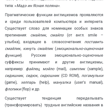
типа: «
Мадэ ин Ясная поляна»
.
Прагматические функции англицизмов проявляются
и среди пользователей компьютера и интернета.
Существует слово для номинации особых знаков
препинания:
смайлик
,
смайлз
(от англ. smile –
улыбка), входящее в словосочетания:
поставить
смайлик, кинуть смайлик
(
эмоционально-оценочная
функция
). Русские эмоционально-оценочные
суффиксы принимают и другие англицизмы,
например:
файлец, мэйло
(mail),
самплик
(sample),
сидишник, сидюк, сидюшник
(CD ROM),
погамульки
(game),
хелпарь
(help),
мануалка
(user’s manual),
флопики
(flop) и др.
Существует тенденция переделывать
(трансформировать) трудные английские названия в