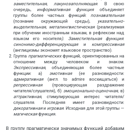
заместительная
,
лакунозаполняющая
. В свою
очередь,
информативная функция
объединяет
группы более частных функций:
познавательная
(познание окружающей среды),
указательно-
выделительная
,
металингвистическая
(реализуемая
при обучении иностранным языкам, в рефлексии над
языком его носителя
). Заместительная функция
:
синонимо-дифференцирующая
и
компрессивная
(англицизмы экономят языковое пространство).
Группа
прагматических
функций, ориентированных на
отношение между человеком и знаком.
Экспрессивная
, объединяющая более частные
функции: а)
эмотивная
(ее разновидности:
адмиративная
(англ. to admire восхищаться) и
репрессивная
(провоцирующая раздражение
читателя/слушателя), б)
эмоционально-оценочная
, в)
аттрактивная
, стимулирующая интерес читателя/
слушателя. Последняя имеет разновидности:
декоративная
и
игровая
. Исходная для этой группы —
магическая
функция.
В группу прагматически значимых функций добавим