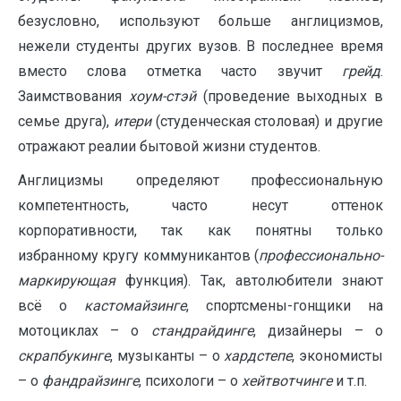
безусловно, используют больше англицизмов,
нежели студенты других вузов. В последнее время
вместо слова отметка часто звучит
грейд
.
Заимствования
хоум-стэй
(проведение выходных в
семье друга),
итери
(студенческая столовая) и другие
отражают реалии бытовой жизни студентов.
Англицизмы определяют профессиональную
компетентность, часто несут оттенок
корпоративности, так как понятны только
избранному кругу коммуникантов (
профессионально-
маркирующая
функция). Так, автолюбители знают
всё о
кастомайзинге
, спортсмены-гонщики на
мотоциклах – о
стандрайдинге
, дизайнеры – о
скрапбукинге
, музыканты – о
хардстепе
, экономисты
– о
фандрайзинге
, психологи – о
хейтвотчинге
и т.п.