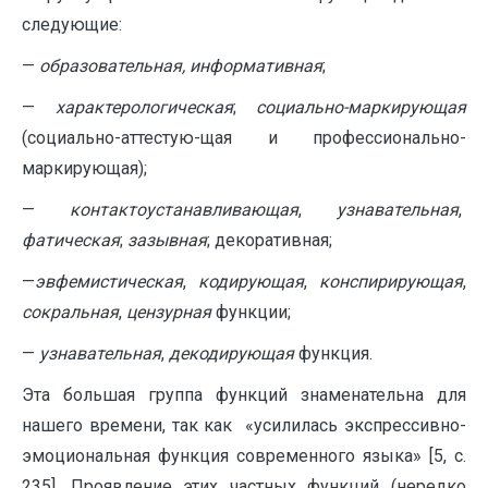
следующие:
—
образовательная, информативная
;
—
характерологическая
;
социально-маркирующая
(социально-аттестую-щая и профессионально-
маркирующая);
—
контактоустанавливающая
,
узнавательная
,
фатическая
;
зазывная
; декоративная;
—
эвфемистическая
,
кодирующая
,
конспирирующая
,
сокральная
,
цензурная
функции;
—
узнавательная
,
декодирующая
функция.
Эта большая группа функций знаменательна для
нашего времени, так как «усилилась экспрессивно-
эмоциональная функция современного языка» [5, с.
235]. Проявление этих частных функций (нередко