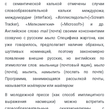
с семантической калькой отмечены случаи
словообразовательной кальки:
междурожа,
междумордие
(interface), «
Воплеследопыт
«(«Scream
Tracker), «
Мелкомягкие
» («Microsoft») и др.
Английское слово
mail
(почта) своими консонантами
созвучно с русским
мыло
. Специфика жаргона, как
уже говорилось, предполагает наличие образных,
шутливых номинаций, поэтому закономерно
появление внешне русских, но английских по
этимологии слов:
мыльница
(почтовый ящик),
мыло
(почта),
мылить, намылить
(послать по почте).
Программа, занимающаяся рассылкой почты,
называется
мэйлером
или
майлером
.
В молодежной прессе (как способ имплицитного
выражения насмешки) можно встретить
словообразовательные окказионализмы с