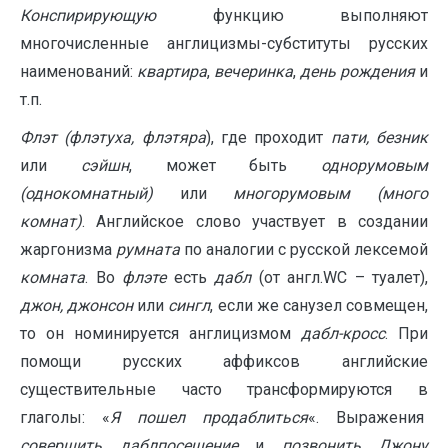
Конспирирующую
функцию выполняют
многочисленные англицизмы-субституты русских
наименований:
квартира
,
вечеринка
,
день рождения
и
т.п.
Флэт (флэтуха, флэтяра
), где проходит
пати, безник
или
сэйшн
, может быть
однорумовым
(однокомнатный)
или
многорумовым (много
комнат)
. Английское слово участвует в создании
жаргонизма
румната
по аналогии с русской лексемой
комната
. Во
флэте
есть
дабл
(от англ.WC – туалет),
джон, джонсон
или
сингл
, если же санузел совмещен,
то он номинируется англицизмом
дабл-кросс
. При
помощи русских аффиксов английские
существительные часто трансформируются в
глаголы: «
Я пошел продаблиться
«. Выражения
совершить даблпосещение
и
позвонить Джону