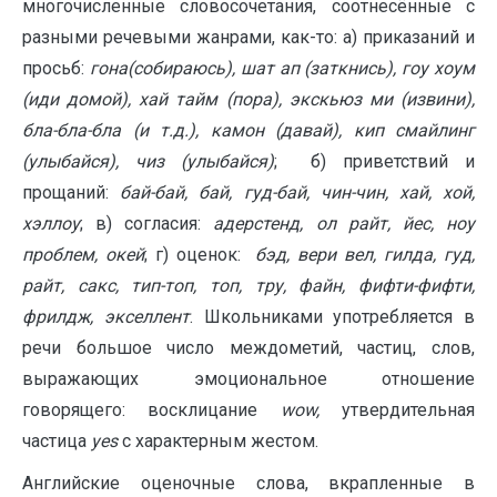
многочисленные словосочетания, соотнесённые с
разными речевыми жанрами, как-то: а) приказаний и
просьб:
гона(собираюсь), шат ап (заткнись), гоу хоум
(иди домой), хай тайм (пора), экскьюз ми (извини),
бла-бла-бла (и т.д.), камон (давай), кип смайлинг
(улыбайся), чиз (улыбайся)
; б) приветствий и
прощаний:
бай-бай, бай, гуд-бай, чин-чин, хай, хой,
хэллоу
; в) согласия:
адерстенд, ол райт, йес, ноу
проблем, окей
; г) оценок:
бэд, вери вел, гилда, гуд,
райт, сакс, тип-топ, топ, тру, файн, фифти-фифти,
фрилдж, экселлент
. Школьниками употребляется в
речи большое число междометий, частиц, слов,
выражающих эмоциональное отношение
говорящего: восклицание
wow,
утвердительная
частица
yes
c характерным жестом.
Английские оценочные слова, вкрапленные в