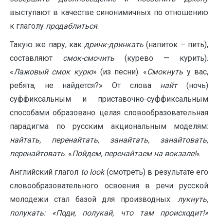
выступают в качестве синонимичных по отношению
к глаголу
продаблиться
.
Такую же пару, как
дринк-дринкать
(напиток – пить),
составляют
смок-смочить
(курево — курить).
«
Лажовый смок курю
» (из песни). «
Смокнуть
у вас,
ребята, не найдется?» От слова
найт
(ночь)
суффиксальным и приставочно-суффиксальным
способами образовано целая словообразовательная
парадигма по русским акциональным моделям:
найтать, перенайтать, занайтать, занайтовать,
перенайтовать
. «
Пойдем, перенайтаем на вокзале!
«
Английский глагол
to look
(смотреть) в результате его
словообразовательного освоения в речи русской
молодежи стал базой для производных:
лукнуть,
полукать: «Поди, полукай, что там происходит!»