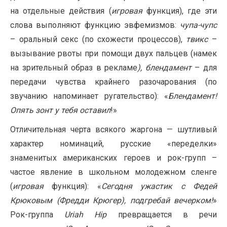
на отдельные действия (
игровая
функция), где эти
слова выполняют функцию эвфемизмов:
чупа-чупс
– оральный секс (по схожести процессов),
твикс
–
вызывание рвоты при помощи двух пальцев (намек
на зрительный образ в рекламе
), блендамент
– для
передачи чувства крайнего разочарования (по
звучанию напоминает ругательство): «
Блендамент!
Опять зонт у тебя оставил
!»
Отличительная черта всякого жаргона — шутливый
характер номинаций, русские «переделки»
знаменитых американских героев и рок-групп –
частое явление в школьном молодежном сленге
(
игровая
функция): «
Сегодня ужастик с
Федей
Крюковым
(Фредди Крюгер), подгребай вечерком!
»
Рок-группа
Uriah Hip
превращается в речи