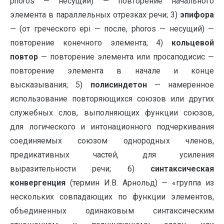
phoros — несущий) — повторение начального
элемента в параллельных отрезках речи; 3)
эпифора
— (от греческого epi — после, phoros — несущий) —
повторение конечного элемента; 4)
кольцевой
повтор
— повторение элемента или просаподисис —
повторение элемента в начале и конце
высказывания; 5)
полисиндетон
— намеренное
использование повторяющихся союзов или других
служебных слов, выполняющих функции союзов,
для логического и интонационного подчеркивания
соединяемых союзом однородных членов,
предикативных частей, для усиления
выразительности речи; 6)
синтаксическая
конвергенция
(термин И.В. Арнольд) — «группа из
нескольких совпадающих по функции элементов,
объединенных одинаковым синтаксическим