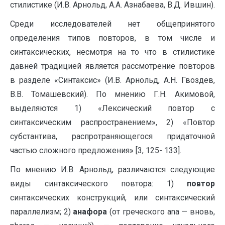
стилистике (И.В. Арнольд, А.А. Азнабаева, В.Д. Ившин).
Среди исследователей нет общепринятого
определения типов повторов, в том числе и
синтаксических, несмотря на то что в стилистике
давней традицией является рассмотрение повторов
в разделе «Синтаксис» (И.В. Арнольд, А.Н. Гвоздев,
В.В. Томашевский). По мнению Г.Н. Акимовой,
выделяются 1) «Лексический повтор с
синтаксическим распространением», 2) «Повтор
субстантива, распротраняющегося придаточной
частью сложного предложения» [3, 125- 133].
По мнению И.В. Арнольд, различаются следующие
виды синтаксического повтора: 1)
повтор
синтаксических конструкций, или синтаксический
параллелизм; 2)
анафора
(от греческого ana — вновь,