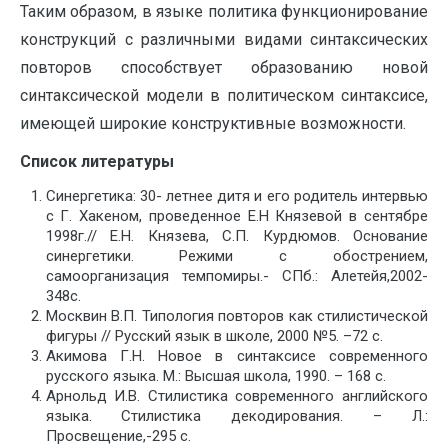
Таким образом, в языке политика функционирование
конструкций с различными видами синтаксических
повторов способствует образованию новой
синтаксической модели в политическом синтаксисе,
имеющей широкие конструктивные возможности.
Список литературы
Синергетика: 30- летнее дитя и его родитель интервью
с Г. Хакеном, проведенное Е.Н Князевой в сентябре
1998г.// Е.Н. Князева, С.П. Курдюмов. Основание
синергетики. Режими с обострением,
самоорганизация темпомиры.- СПб.: Алетейя,2002-
348с.
Москвин В.П. Типология повторов как стилистической
фигуры // Русский язык в школе, 2000 №5. –72 с.
Акимова Г.Н. Новое в синтаксисе современного
русского языка. М.: Высшая школа, 1990. – 168 с.
Арнольд И.В. Стилистика современного английского
языка. Стилистика декодирования. – Л.:
Просвещение,-295 с.