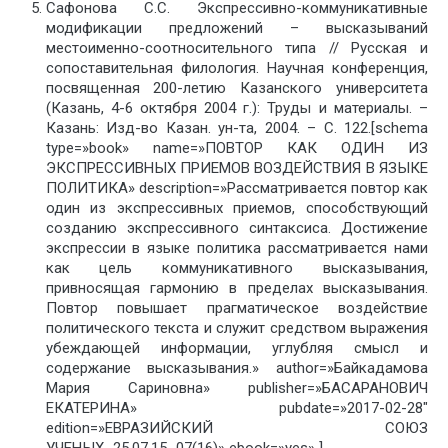
Сафонова С.С. Экспрессивно-коммуникативные
модификации предложений – высказываний
местоименно-соотносительного типа // Русская и
сопоставительная филология. Научная конференция,
посвященная 200-летию Казанского университета
(Казань, 4-6 октября 2004 г.): Труды и материалы. –
Казань: Изд-во Казан. ун-та, 2004. – С. 122.[schema
type=»book» name=»ПОВТОР КАК ОДИН ИЗ
ЭКСПРЕССИВНЫХ ПРИЕМОВ ВОЗДЕЙСТВИЯ В ЯЗЫКЕ
ПОЛИТИКА» description=»Рассматривается повтор как
один из экспрессивных приемов, способствующий
созданию экспрессивного синтаксиса. Достижение
экспрессии в языке политика рассматривается нами
как цель коммуникативного высказывания,
привносящая гармонию в пределах высказывания.
Повтор повышает прагматическое воздействие
политического текста и служит средством выражения
убеждающей информации, углубляя смысл и
содержание высказывания.» author=»Байкадамова
Мария Сариновна» publisher=»БАСАРАНОВИЧ
ЕКАТЕРИНА» pubdate=»2017-02-28″
edition=»ЕВРАЗИЙСКИЙ СОЮЗ