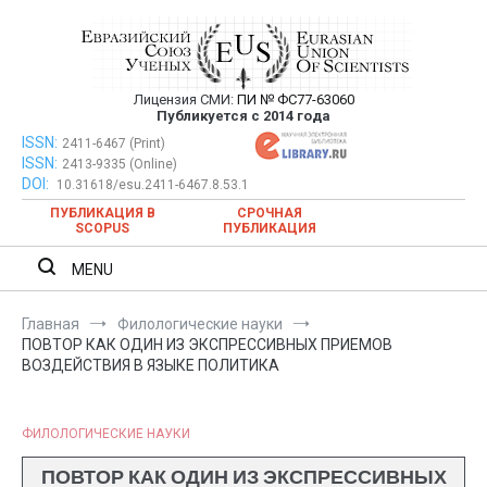
Перейти
к
содержимому
Лицензия СМИ:
ПИ № ФС77-63060
Евразийский Союз Ученых —
Публикуется с 2014 года
публикация научных статей в
ISSN:
Евразийский Союз Ученых — публикация научных статей в
2411-6467 (Print)
ISSN:
2413-9335 (Online)
ежемесячном научном журнале
ежемесячном научном журнале
DOI:
10.31618/esu.2411-6467.8.53.1
ПУБЛИКАЦИЯ В
СРОЧНАЯ
SCOPUS
ПУБЛИКАЦИЯ
MENU
Главная
Филологические науки
ПОВТОР КАК ОДИН ИЗ ЭКСПРЕССИВНЫХ ПРИЕМОВ
ВОЗДЕЙСТВИЯ В ЯЗЫКЕ ПОЛИТИКА
ФИЛОЛОГИЧЕСКИЕ НАУКИ
ПОВТОР КАК ОДИН ИЗ ЭКСПРЕССИВНЫХ