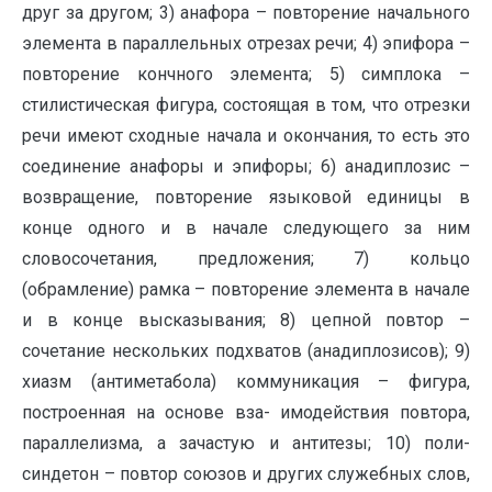
друг за другом; 3) анафора – повторение начального
элемента в параллельных отрезах речи; 4) эпифора –
повторение кончного элемента; 5) симплока –
стилистическая фигура, состоящая в том, что отрезки
речи имеют сходные начала и окончания, то есть это
соединение анафоры и эпифоры; 6) анадиплозис –
возвращение, повторение языковой единицы в
конце одного и в начале следующего за ним
словосочетания, предложения; 7) кольцо
(обрамление) рамка – повторение элемента в начале
и в конце высказывания; 8) цепной повтор –
сочетание нескольких подхватов (анадиплозисов); 9)
хиазм (антиметабола) коммуникация – фигура,
построенная на основе вза- имодействия повтора,
параллелизма, а зачастую и антитезы; 10) поли-
синдетон – повтор союзов и других служебных слов,