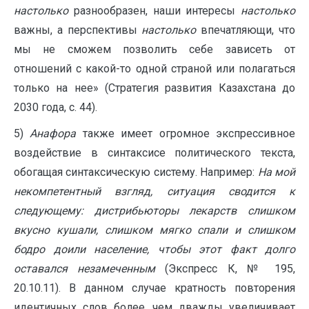
настолько
разнообразен, наши интересы
настолько
важны, а перспективы
настолько
впечатляющи, что
мы не сможем позволить себе зависеть от
отношений с какой-то одной страной или полагаться
только на нее» (Стратегия развития Казахстана до
2030 года, с. 44).
5)
Анафора
также имеет огромное экспрессивное
воздействие в синтаксисе политического текста,
обогащая синтаксическую систему. Например:
На мой
некомпетентный взгляд, ситуация сводится к
следующему: дистрибьюторы лекарств слишком
вкусно кушали, слишком мягко спали и слишком
бодро доили население, чтобы этот факт долго
оставался незамеченным
(Экспресс К, № 195,
20.10.11). В данном случае кратность повторения
идентичных слов более, чем дважды увеличивает