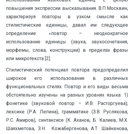
повышения экспрессии высказывания. В.П.Москвин,
характеризуя повторы в узком смысле как
стилистические единицы, давал им следующее
определение: «повтор – неоднократное
использование единицы (звука, звукосочетания,
морфемы, слова, конструкции) в пределах фразы
или микротекста [2].
Стилистический потенциал повтора предопределил
широкое его использование в различных
функциональных стилях. Повтор и его виды весьма
обстоятельно изучены на разных уровнях языка: 1)
фонетике (звуковой повтор – И.В. Расторгуева);
лексике (Р.А. Лепина), грамматике (З.В. Руслякова,
Р.С. Амиров), синтаксисе (К. Аханов, Б. Калиев, М.Х.
Шаяхметова, З.Н. Кожабергенова, А.Т. Шайкенова,