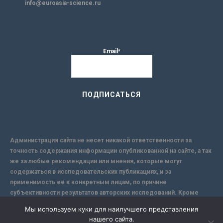
info@euroasia-science.ru
Email*
Администрация сайта не несет никакой ответственности за
точность содержания информации опубликованной на сайте, а так
же за любые рекомендации или мнения, которые могут
содержаться в исследовательских публикациях, и за
применимость её к конкретным лицам, по причине
субъективности результатов авторских исследований. Кроме
того, поскольку интернет не обеспечивает в полной мере
Мы используем куки для наилучшего представления
надежной защиты информации, Сайт не несет ответственности за
нашего сайта.