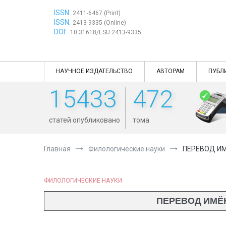
Перейти
ISSN:
к
2411-6467 (Print)
ISSN:
содержимому
2413-9335 (Online)
DOI:
10.31618/ESU.2413-9335
НАУЧНОЕ ИЗДАТЕЛЬСТВО
АВТОРАМ
ПУБЛ
15433
472
статей опубликовано
тома
Главная
Филологические науки
ПЕРЕВОД ИМ
ФИЛОЛОГИЧЕСКИЕ НАУКИ
ПЕРЕВОД ИМЁН