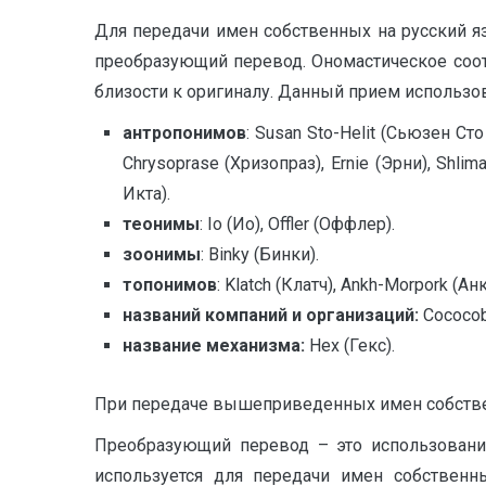
Для передачи имен собственных на русский я
преобразующий перевод. Ономастическое соот
близости к оригиналу. Данный прием использо
антропонимов
: Susan Sto-Helit (Сьюзен Сто 
Chrysoprase (Хризопраз), Ernie (Эрни), Shli
Икта).
теонимы
: Io (Ио), Offler (Оффлер).
зоонимы
: Binky (Бинки).
топонимов
: Klatch (Клатч), Ankh-Morpork (А
названий компаний и организаций:
Cococob
название механизма:
Hex (Гекс).
При передаче вышеприведенных имен собстве
Преобразующий перевод – это использование 
используется для передачи имен собственны