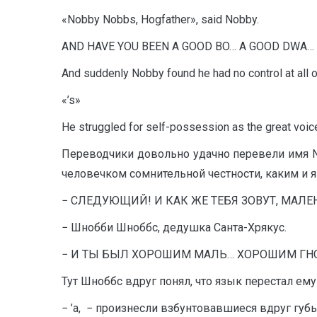
«Nobby Nobbs, Hogfather», said Nobby.
AND HAVE YOU BEEN A GOOD BO… A GOOD DWA… 
And suddenly Nobby found he had no control at all of
«’s»
He struggled for self-possession as the great
Переводчики довольно удачно перевели имя 
человечком сомнительной честности, каким и я
− СЛЕДУЮЩИЙ! И КАК ЖЕ ТЕБЯ ЗОВУТ, МАЛЕНЬК
− Шнобби Шноббс, дедушка Санта-Хрякус.
− И ТЫ БЫЛ ХОРОШИМ МАЛЬ… ХОРОШИМ ГН
Тут Шноббс вдруг понял, что язык перестал ему
− ’а, − произнесли взбунтовавшиеся вдруг губы