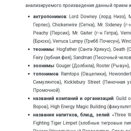
анализируемого произведения данный прием и
антропонимов
: Lord Downey (лорд Низз), M
Герпес), Chickenwire (Сетка), Mr. Sideney (
Peachy (Персик), Mr. Gaiter (г-н Гетра), Ve
(Брюхх), Verruca Lumpy (Грибб Почесун), Wind
теонимы
: Hogfather (Санта-Хрякус), Death 
Fairy (зубная фея), Sandman (Песочный челов
зоонимы
: Gouger (Долбила), Rooter (Рывун),
топонимов
: Ramtops (Овцепики), Howonderl
Симулянтов), Kicklebury Street (Пиночная 
Промочной).
названий компаний и организаций
: Guild
Воров), High Energy Magic Building (факульт
названия напитков, блюд, зелий
: «Three 
Fighting Tiger Limpet (злобные тигровые пия