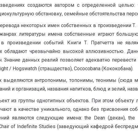
ведениях создаются автором с определенной целью: 
циокультурную обстановку, семейные обстоятельства персо
еревода некоторых имен собственных в произведении Т. Пр
 жанрах литературы имена собственные играют большую 
в произведении событий. Книги Т. Пратчетта не являю
их обладают чрезвычайно высокой аллюзивностью. Дан
н. Знание данных реалий позволяет адекватно перевести 
ight / Hogswatch (страшдество), Cococobana (Кококобана).
 выделяются антропонимы, топонимы, теонимы (сюда мы
ний и организаций, названия напитков, блюд и зелий, наз
кт из группы однотипных объектов. При этом объекту л
чают в качестве уникального, однако без присвоения соб
ий являются следующие имена: the Dean (декан), the Bur
air of Indefinite Studies (заведующий кафедрой беспредм