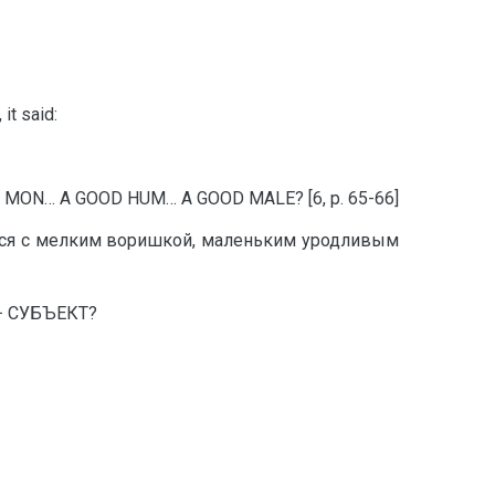
it said:
OD MON… A GOOD HUM… A GOOD MALE? [6, p. 65-66]
тся с мелким воришкой, маленьким уродливым
 − СУБЪЕКТ?