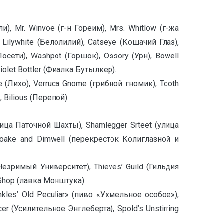
и), Mr. Winvoe (г-н Гореим), Mrs. Whitlow (г-жа
 Lilywhite (Белолилий), Catseye (Кошачий Глаз),
 Посети), Washpot (Горшок), Ossory (Урн), Bowell
olet Bottler (Фиалка Бутылкер).
le (Лихо), Verruca Gnome (грибной гномик), Tooth
 Bilious (Перепой).
лица Паточной Шахты), Shamlegger Srteet (улица
 Soake and Dimwell (перекресток Колиглазной и
(Незримый Университет), Thieves’ Guild (Гильдия
 Shop (лавка Монштука).
kles’ Old Peculiar» (пиво «Ухмельное особое»),
r (Усилительное Энглеберта), Spold’s Unstirring