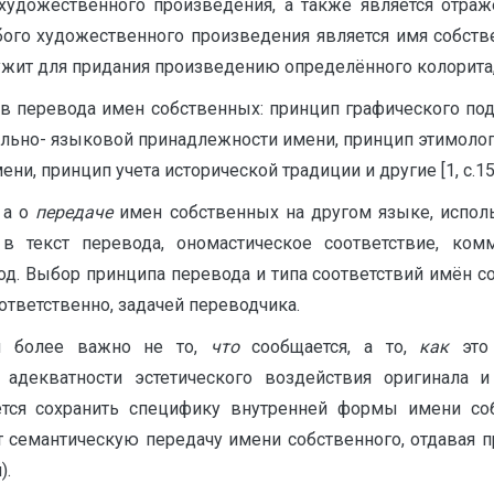
 художественного произведения, а также является отраж
го художественного произведения является имя собствен
лужит для придания произведению определённого колорита,
в перевода имен собственных: принцип графического под
ально- языковой принадлежности имени, принцип этимолог
ни, принцип учета исторической традиции и другие [1, с.15
, а о
передаче
имен собственных на другом языке, исполь
 текст перевода, ономастическое соответствие, ком
д. Выбор принципа перевода и типа соответствий имён с
ответственно, задачей переводчика.
ий более важно не то,
что
сообщается, а то,
как
это
адекватности эстетического воздействия оригинала и
ется сохранить специфику внутренней формы имени со
 семантическую передачу имени собственного, отдавая п
).