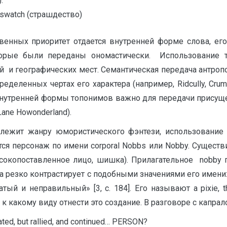
.
gswatch (страшдество)
нных приоритет отдается внутренней форме слова, его 
оторые были переданы ономастически. Использование 
 и географических мест. Семантическая передача антропо
пределенных чертах его характера (например, Ridcully, Cruml
 внутренней формы топонимов важно для передачи прису
 Lane Howonderland).
длежит жанру юмористического фэнтези, использование
я персонаж по имени corporal Nobbs или Nobby. Cуществи
0] (высокопоставленное лицо, шишка). Прилагательное nob
резко контрастирует с подобными значениями его имени: «the 
й и неправильный» [3, c. 184]. Его называют a pixie, the c
к какому виду отнести это создание. В разговоре с капрал
d, but rallied, and continued… PERSON?