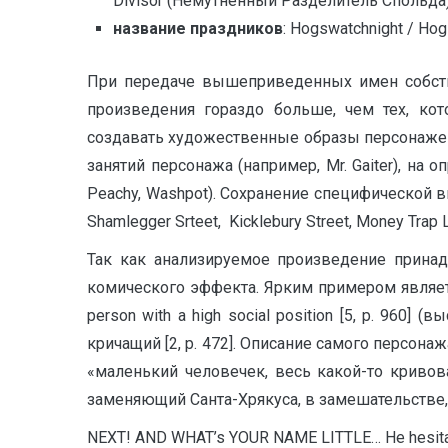
Divisor (Немутнённый Разделитель Спольда)
название праздников
: Hogswatchnight / Ho
При передаче вышеприведенных имен собстве
произведения гораздо больше, чем тех, к
создавать художественные образы персонажей
занятий персонажа (например, Mr. Gaiter), на о
Peachy, Washpot). Сохранение специфической
Shamlegger Srteet, Kicklebury Street, Money Trap
Так как анализируемое произведение прина
комического эффекта. Ярким примером являетс
person with a high social position [5, p. 96
кричащий [2, p. 472]. Описание самого персонажа 
«маленький человечек, весь какой-то кривоваты
заменяющий Санта-Хрякуса, в замешательстве, 
N
EXT! AND WHAT’s YOUR NAME LITTLE… He hesitate