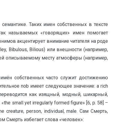
семантике. Таких имен собственных в тексте
так называемых «говорящих» имен помогает
нимов акцентирует внимание читателя на роде
ey, Bibulous, Bilious) или внешности (например,
щей описываемому месту атмосферы (например,
 имён собственных часто служит достижению
тельное nob имеет следующее значение: a rich
by переводится как изящный, модный, шикарный,
small yet irregularly formed figure» [6, p. 58] –
reature, person, individual, male. Сам Смерть,
ом Смерть избегает слова «человек»: