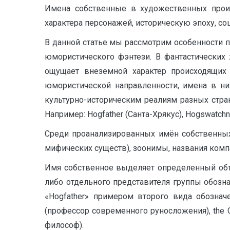
Имена собственные в художественных произ
характера персонажей, историческую эпоху, со
В данной статье мы рассмотрим особенности п
юмористического фэнтези. В фантастических
ощущает внеземной характер происходящих 
юмористической направленности, имена в н
культурно-историческим реалиям разных стра
Например: Hogfather (Санта-Хрякус), Hogswatchn
Среди проанализированных имён собственных
мифических существ), зоонимы, названия компа
Имя собственное выделяет определенный объе
либо отдельного представителя группы обозна
«Hogfather» примером второго вида обозначен
(профессор современного руносложения), the Ch
философ).