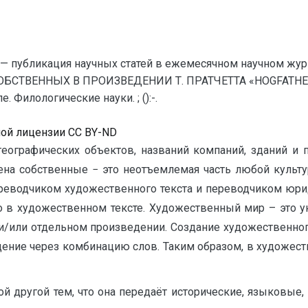
— публикация научных статей в ежемесячном научном жур
ОБСТВЕННЫХ В ПРОИЗВЕДЕНИИ Т. ПРАТЧЕТТА «HOGFATHER» 
 Филологические науки. ; ():-.
ной лицензии CC BY-ND
еографических объектов, названий компаний, зданий и п
на собственные − это неотъемлемая часть любой культ
переводчиком художественного текста и переводчиком юри
о в художественном тексте. Художественный мир – это у
 и/или отдельном произведении. Создание художественног
ение через комбинацию слов. Таким образом, в художест
ой другой тем, что она передаёт исторические, языковые,