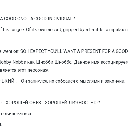
A GOOD GNO… A GOOD INDIVIDUAL?
 his tongue. Of its own accord, gripped by a terrible compulsion, 
 voice went on: SO I EXPECT YOU’LL WANT A PRESENT FOR A GO
Nobby Nobbs как Шнобби Шноббс. Данное имя ассоциируе
вляется этот персонаж.
ИЙ…− Он запнулся, но собрался с мыслями и закончил:
О… ХОРОШЕЙ ОБЕЗ… ХОРОШЕЙ ЛИЧНОСТЬЮ?
 повиноваться.
.