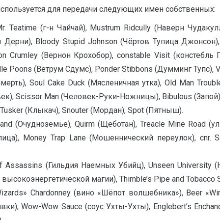
спользуется для передачи следующих имен собственных:
r. Teatime (г-н Чайчай), Mustrum Ridcully (Наверн Чудакулл
г-н Дерни), Bloody Stupid Johnson (Чёртов Тупица Джонсон),
rnon Crumley (Вернон Крохобор), constable Visit (констебль
le Poons (Ветрум Сдумс), Ponder Stibbons (Думминг Тупс), Vi
(Смерть), Soul Cake Duck (Мясленичная утка), Old Man Troub
ек), Scissor Man (Человек-Руки-Ножницы), Bibulous (Запой),
 Tusker (Клыкач), Snouter (Мордан), Spot (Пятныш).
and (Очудноземье), Quirm (Щеботан), Treacle Mine Road (у
улица), Money Trap Lane (Мошеннический переулок), cnr.
 of Assassins (Гильдия Наемных Убийц), Unseen University 
ет высокоэнергетической магии), Thimble’s Pipe and Tobacco
Wizards» Chardonney (вино «Шёпот волшебника»), Beer «Win
вки), Wow-Wow Sauce (соус Ухты-Ухты), Englebert’s Enchance