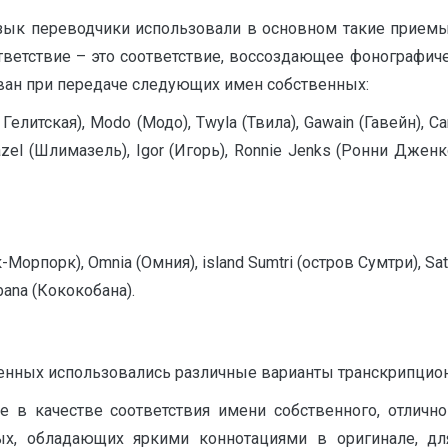
зык переводчики использовали в основном такие приемы
ветствие – это соответствие, воссоздающее фонографиче
ван при передаче следующих имен собственных:
Гелитская), Modo (Модо), Twyla (Твила), Gawain (Гавейн), Car
mazel (Шлимазель), Igor (Игорь), Ronnie Jenks (Ронни Дженк
нк-Морпорк), Omnia (Омния), island Sumtri (остров Сумтри), S
ana (Кококобана).
нных использовались различные варианты транскрипционн
в качестве соответствия имени собственного, отличного
х, обладающих яркими коннотациями в оригинале, для