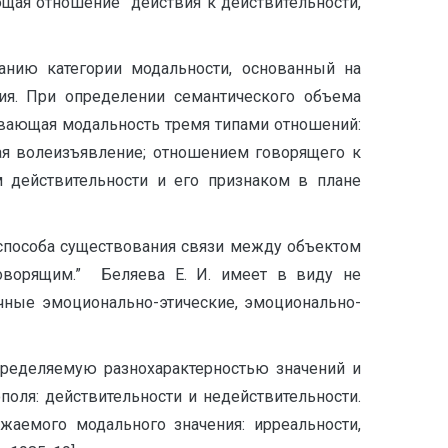
ающая отношение действия к действительности,
анию категории модальности, основанный на
ия. При определении семантического объема
вающая модальность тремя типами отношений:
ая волеизъявление; отношением говорящего к
 действительности и его признаком в плане
способа существования связи между объектом
говорящим.” Беляева Е. И. имеет в виду не
чные эмоционально-этические, эмоционально-
пределяемую разнохарактерностью значений и
оля: действительности и недействительности.
аемого модального значения: ирреальности,