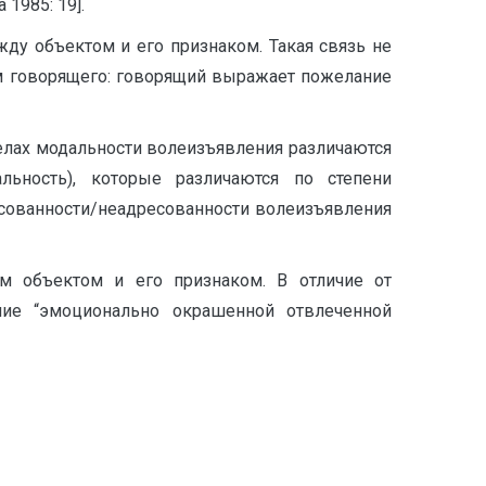
1985: 19].
у объектом и его признаком. Такая связь не
м говорящего: говорящий выражает пожелание
елах модальности волеизъявления различаются
льность), которые различаются по степени
сованности/неадресованности волеизъявления
м объектом и его признаком. В отличие от
ение “эмоционально окрашенной отвлеченной