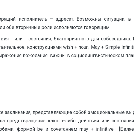
орящий, исполнитель – адресат. Возможны ситуации, в
или обе вторичные роли исполняются говорящим.
или состояния, благоприятного для собеседника. В
тельное, конструкциями wish + noun, May + Simple Infiniti
 выражения пожелания важны в социолингвистическом пла
кже заклинания, представляющие собой эмоциональные вы
а предотвращение какого-либо действия или состояни
бами: формой be и сочетанием may + infinitive [Беляев