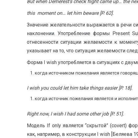
But when Demerest’s check flight came up… the nex
this moment on… let him beware [P. 62].
Значение желательности выражается в речи син
наклонении. Употребление формы Present Sub
отнесенности ситуации желаемости к момент
указывает на то, что ситуация желаемости след
Форма I wish употребляется в ситуациях с дв
когда источником пожелания является говорящ
I wish you could let him take things easier [P. 18].
когда источник пожелания является и исполни
Right now, I wish I had some other job [P. 51].
Модель If only является “скрытой” (covert) 
как, например, в конструкции I wish [Беляева 19