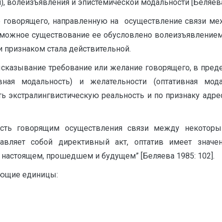
, волеизъявления и эпистемической модальности [Беляева 
говорящего, направленную на осуществление связи межд
озможное существование ее обусловлено волеизъявление
и признаком стала действительной.
высказывание требование или желание говорящего, в пред
ная модальность) и желательности (оптативная мода
ь экстралингвистическую реальность и по признаку адре
сть говорящим осуществления связи между некоторы
тавляет собой директивный акт, оптатив имеет знач
 настоящем, прошедшем и будущем” [Беляева 1985: 102].
ующие единицы: