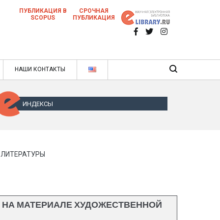
ПУБЛИКАЦИЯ В
СРОЧНАЯ
SCOPUS
ПУБЛИКАЦИЯ
 научных статей в ежемесячном научном
нале
ячном научном журнале
НАШИ КОНТАКТЫ
ИНДЕКСЫ
 ЛИТЕРАТУРЫ
 НА МАТЕРИАЛЕ ХУДОЖЕСТВЕННОЙ