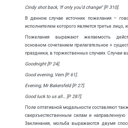
Cindy shot back, ‘If only you’d change!’ [
P. 310].
В данном случае источник пожелания – гов
исполнителем которого является третье лицо, 
Пожелания выражают желаемость действия 
основном сочетанием прилагательное + существи
праздники, в торжественных случаях. Случаи
Goodnight [
P. 24].
Good
evening,
Vern [
P. 61].
Evening, Mr Bakersfeld [P. 27].
Good luck to us all… [
P. 287].
Поле оптативной модальности составляют та
сверхъестественным силам и направленную н
Заклинания, мольба выражаются двумя спосо