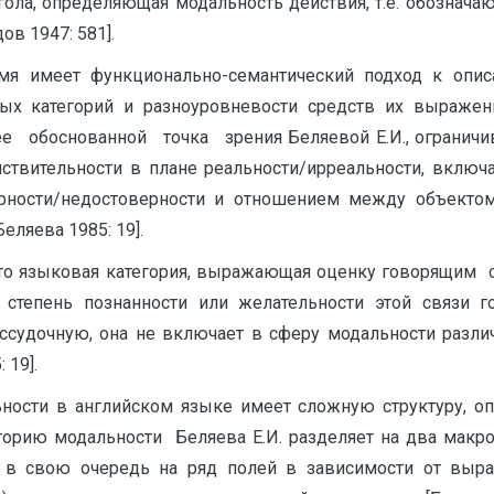
агола, определяющая модальность действия, т.е. обознач
в 1947: 581].
я имеет функционально-семантический подход к опис
х категорий и разноуровневости средств их выражен
е обоснованной точка зрения Беляевой Е.И., ограничи
твительности в плане реальности/ирреальности, включ
ности/недостоверности и отношением между объектом
еляева 1985: 19].
это языковая категория, выражающая оценку говорящим 
е степень познанности или желательности этой связи 
ассудочную, она не включает в сферу модальности разли
 19].
ности в английском языке имеет сложную структуру, о
орию модальности Беляева Е.И. разделяет на два макроп
 в свою очередь на ряд полей в зависимости от выраж