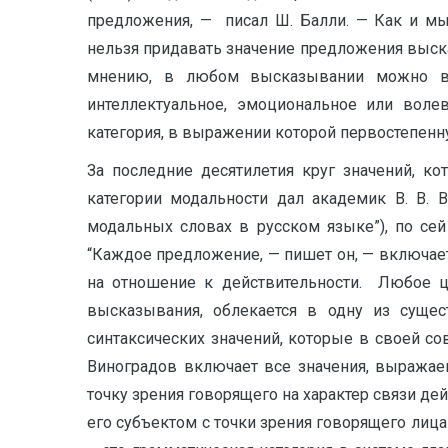
предложения, — писал Ш. Балли. — Как и мыс
нельзя придавать значение предложения выска
мнению, в любом высказывании можно выд
интеллектуальное, эмоциональное или воле
категория, в выражении которой первостепенн
За последние десятилетия круг значений, к
категории модальности дал академик В. В. 
модальных словах в русском языке”), по се
“Каждое предложение, — пишет он, — включает 
на отношение к действительности. Любое ц
высказывания, облекается в одну из сущ
синтаксических значений, которые в свое
Виноградов включает все значения, выражае
точку зрения говорящего на характер связи д
его субъектом с точки зрения говорящего лиц