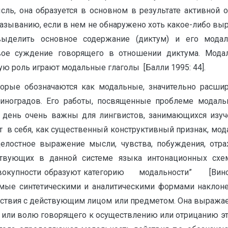
ль, она образуется в основном в результате активной о
зыванию, если в нем не обнаружено хоть какое-либо выр
елить основное содержание (диктум) и его модаль
вое суждение говорящего в отношении диктума. Модаль
ую роль играют модальные глаголы [Балли 1995: 44].
оторые обозначаются как модальные, значительно расш
Виноградов. Его работы, посвященные проблеме модальн
й день очень важны для лингвистов, занимающихся изу
в себя, как существенный конструктивный признак, модал
елостное выражение мысли, чувства, побуждения, отра
ествующих в данной системе языка интонационных сх
й совокупности образуют категорию модальности” [Ви
мые синтетическими и аналитическими формами наклонен
ействия с действующим лицом или предметом. Она выража
а или волю говорящего к осуществлению или отрицанию это