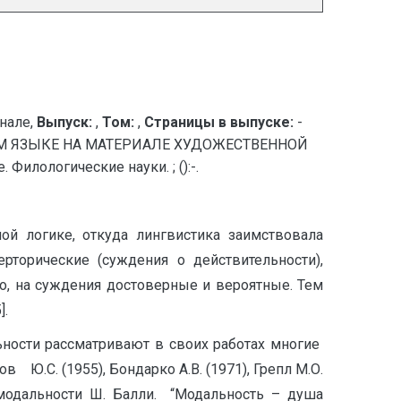
нале,
Выпуск:
,
Том:
,
Страницы в выпуске:
-
М ЯЗЫКЕ НА МАТЕРИАЛЕ ХУДОЖЕСТВЕННОЙ
илологические науки. ; ():-.
ой логике, откуда лингвистика заимствовала
рторические (суждения о действительности),
го, на суждения достоверные и вероятные. Тем
].
ьности рассматривают в своих работах многие
Ю.С. (1955), Бондарко А.В. (1971), Грепл М.О.
 модальности Ш. Балли. “Модальность – душа