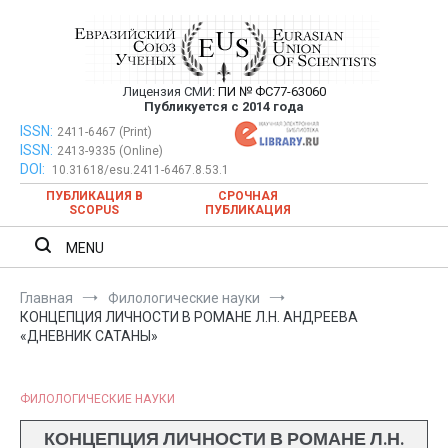
Перейти
к
содержимому
Лицензия СМИ:
ПИ № ФС77-63060
Евразийский Союз Ученых —
Публикуется с 2014 года
публикация научных статей в
ISSN:
Евразийский Союз Ученых — публикация научных статей в
2411-6467 (Print)
ISSN:
2413-9335 (Online)
ежемесячном научном журнале
ежемесячном научном журнале
DOI:
10.31618/esu.2411-6467.8.53.1
ПУБЛИКАЦИЯ В
СРОЧНАЯ
SCOPUS
ПУБЛИКАЦИЯ
MENU
Главная
Филологические науки
КОНЦЕПЦИЯ ЛИЧНОСТИ В РОМАНЕ Л.Н. АНДРЕЕВА
«ДНЕВНИК САТАНЫ»
ФИЛОЛОГИЧЕСКИЕ НАУКИ
КОНЦЕПЦИЯ ЛИЧНОСТИ В РОМАНЕ Л.Н.