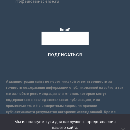
info@euroasia-science.ru
Email*
Администрация сайта не несет никакой ответственности за
точность содержания информации опубликованной на сайте, а так
же за любые рекомендации или мнения, которые могут
содержаться в исследовательских публикациях, и за
применимость её к конкретным лицам, по причине
субъективности результатов авторских исследований. Кроме
того, поскольку интернет не обеспечивает в полной мере
Мы используем куки для наилучшего представления
надежной защиты информации, Сайт не несет ответственности за
нашего сайта.