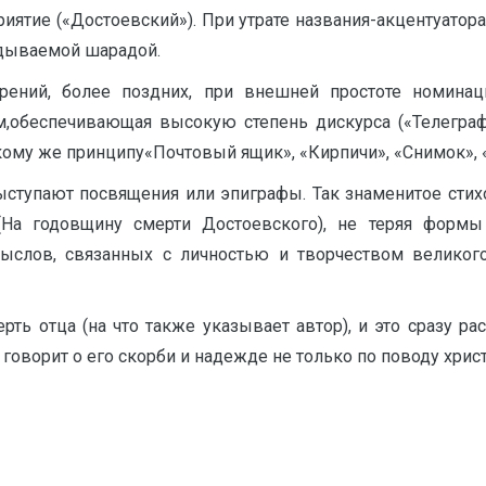
риятие («Достоевский»). При утрате названия-акцентуатор
гадываемой шарадой.
рений, более поздних, при внешней простоте номинац
м,обеспечивающая высокую степень дискурса («Телегра
кому же принципу«Почтовый ящик», «Кирпичи», «Снимок», «Р
выступают посвящения или эпиграфы. Так знаменитое сти
(На годовщину смерти Достоевского), не теряя формы
ыслов, связанных с личностью и творчеством великого
рть отца (на что также указывает автор), и это сразу р
говорит о его скорби и надежде не только по поводу хрис