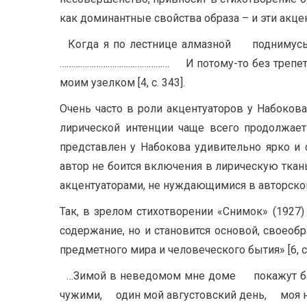
как доминантные свойства образа – и эти акц
Когда я по лестнице алмазной поднимусь 
………………………………………… И потому-то без трепета, 
моим узелком [4, с. 343].
Очень часто в роли акцентуаторов у Набоко
лирической интенции чаще всего продолжает
представлен у Набокова удивительно ярко и 
автор не боится включения в лирическую ткан
акцентуаторами, не нуждающимися в авторско
Так, в зрелом стихотворении «Снимок» (1927
содержание, но и становится основой, своео
предметного мира и человеческого бытия» [6, c.
…Зимой в неведомом мне доме покажут ба
чужими, один мой августовский день, моя не 