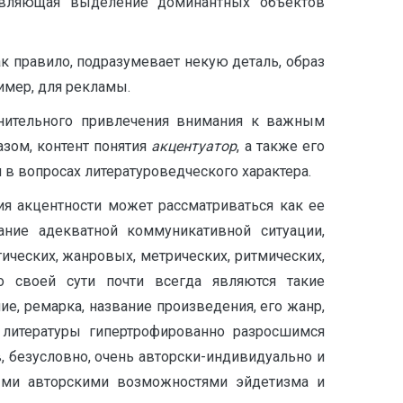
твляющая выделение доминантных объектов
ак правило, подразумевает некую деталь, образ
имер, для рекламы.
нительного привлечения внимания к важным
азом, контент понятия
акцентуатор
, а также его
в вопросах литературоведческого характера.
ия акцентности может рассматриваться как ее
ание адекватной коммуникативной ситуации,
ческих, жанровых, метрических, ритмических,
о своей сути почти всегда являются такие
ние, ремарка, название произведения, его жанр,
 литературы гипертрофированно разросшимся
, безусловно, очень авторски-индивидуально и
ными авторскими возможностями эйдетизма и