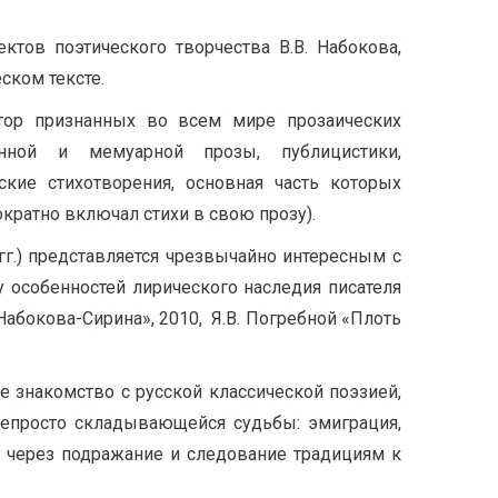
ктов поэтического творчества В.В. Набокова,
ском тексте.
автор признанных во всем мире прозаических
енной и мемуарной прозы, публицистики,
ские стихотворения, основная часть которых
ократно включал стихи в свою прозу).
гг.) представляется чрезвычайно интересным с
 особенностей лирического наследия писателя
абокова-Сирина», 2010, Я.В. Погребной «Плоть
 знакомство с русской классической поэзией,
непросто складывающейся судьбы: эмиграция,
ел через подражание и следование традициям к