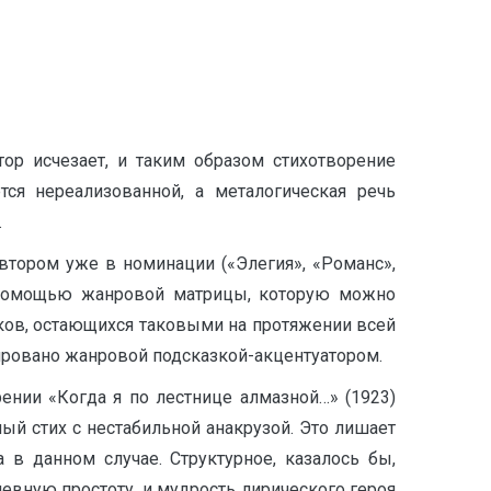
ор исчезает, и таким образом стихотворение
тся нереализованной, а металогическая речь
.
тором уже в номинации («Элегия», «Романс»,
 с помощью жанровой матрицы, которую можно
ков, остающихся таковыми на протяжении всей
нировано жанровой подсказкой-акцентуатором.
ении «Когда я по лестнице алмазной…» (1923)
й стих с нестабильной анакрузой. Это лишает
 в данном случае. Структурное, казалось бы,
евную простоту, и мудрость лирического героя