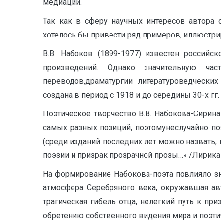
медиации.
Так как в сферу научных интересов автора с
хотелось бы привести ряд примеров, иллюстри
В.В. Набоков (1899-1977) известен российс
произведений. Однако значительную час
переводов,драматургии литературоведческих
создана в период с 1918 и до середины 30-х гг
Поэтическое творчество В.В. Набокова-Сирина
самых разных позиций, поэтомунеслучайно по
(среди изданий последних лет можно назвать,
поэзии и призрак прозрачной прозы…» /Лирика В.
На формирование Набокова-поэта повлияло зн
атмосфера Серебряного века, окружавшая ав
трагическая гибель отца, нелегкий путь к пр
обретению собственного видения мира и поэти