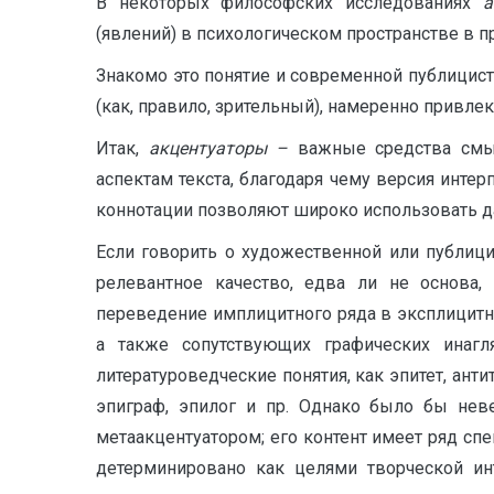
В некоторых философских исследованиях
а
(явлений) в психологическом пространстве в п
Знакомо это понятие и современной публицисти
(как, правило, зрительный), намеренно привле
Итак,
акцентуаторы –
важные средства смыс
аспектам текста, благодаря чему версия интер
коннотации позволяют широко использовать да
Если говорить о художественной или публици
релевантное качество, едва ли не основа,
переведение имплицитного ряда в эксплицитн
а также сопутствующих графических инагл
литературоведческие понятия, как эпитет, анти
эпиграф, эпилог и пр. Однако было бы нев
метаакцентуатором; его контент имеет ряд сп
детерминировано как целями творческой ин