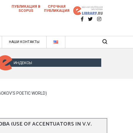
ПУБЛИКАЦИЯ В
СРОЧНАЯ
SCOPUS
ПУБЛИКАЦИЯ
 научных статей в ежемесячном научном
нале
ячном научном журнале
НАШИ КОНТАКТЫ
ИНДЕКСЫ
OKOV’S POETIC WORLD)
 (USE OF ACCENTUATORS IN V.V.