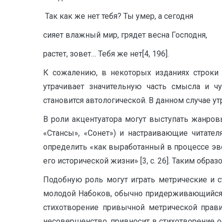
Так как же нет тебя? Ты умер, а сегодня
сияет влажный мир, грядет весна Господня,
растет, зовет… Тебя же нет[4, 196].
К сожалению, в некоторых изданиях строки 
утрачивает значительную часть смысла и чу
становится автологической. В данном случае у
В роли акцентуатора могут выступать жанро
«Стансы», «Сонет») и настраивающие читате
определить «как выработанный в процессе эв
его исторической жизни» [3, с. 26]. Таким об
Подобную роль могут играть метрические и с
молодой Набоков, обычно придерживающийся к
стихотворение привычной метрической правил
несовершенство, привносит в стихотворение о