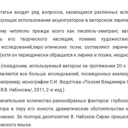
татьи входит ряд вопросов, касающихся различных аспе
рующих использование акцентуаторов в авторском лириче
кому читателю прежде всего как писатель-эмигрант, 
ть его творческого наследия, помимо художеств
 исследований,лиро-эпических поэм, составляют лириче
. (хотя он периодически обращался к лирике и позже, неодн
 (псевдоним, используемый автором на протяжении 20-х 
является все больше исследований, посвященных анализу
 например, монографии О.И. Федотова «Поэзия Владимира Н
В. Набокова/, 2011, 2-е изд.).
ачительное количество разнообразных факторов: глубокое
тора в пору его юности, драматические обстоятельства 
изнанию. За полтора десятилетия В. Набоков-Сирин приш
ческого языка.