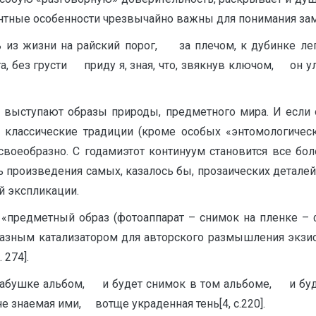
ентные особенности чрезвычайно важны для понимания зам
из жизни на райский порог, за плечом, к дубинке л
без грусти приду я, зная, что, звякнув ключом, он ул
ва выступают образы природы, предметного мира. И если
 классические традиции (кроме особых «энтомологическ
своеобразно. С годамиэтот континуум становится все бол
ь произведения самых, казалось бы, прозаических деталей
й экспликации.
) «предметный образ (фотоаппарат – снимок на пленке – 
бразным катализатором для авторского размышления экзис
 274].
бушке альбом, и будет снимок в том альбоме, и буд
знаемая ими, вотще украденная тень[4, с.220].