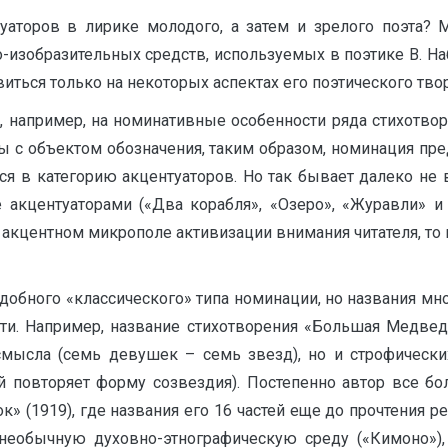
уаторов в лирике молодого, а затем и зрелого поэта? 
-изобразительных средств, используемых в поэтике В. На
виться только на некоторых аспектах его поэтического тв
 например, на номинативные особенности ряда стихотвор
ы с объектом обозначения, таким образом, номинация пр
я в категорию акцентуаторов. Но так бывает далеко не 
 акцентуаторами («Два корабля», «Озеро», «Журавли» и д
 акцентном микрополе активизации внимания читателя, то 
обного «классического» типа номинации, но названия мно
ти. Например, название стихотворения «Большая Медвед
мысла (семь девушек – семь звезд), но и строфических 
ий повторяет форму созвездия). Постепенно автор все б
к» (1919), где названия его 16 частей еще до прочтения 
 необычную духовно-этнографическую среду («Кимоно»)