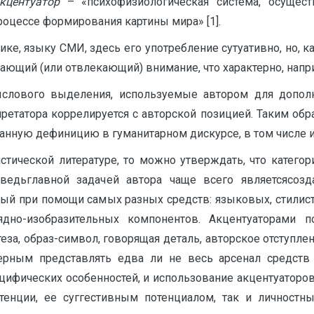
кцентуатор
– «психофизиологическая система, осущес
роцессе формирования картины мира» [1].
ке, языку СМИ, здесь его употребление сутуативно, но, к
кающий (или отвлекающий) внимание, что характерно, напр
лового выделения, используемые автором для допол
претатора коррелируется с авторской позицией. Таким обр
нную дефиницию в гуманитарном дискурсе, в том числе и 
стической литературе, то можно утверждать, что категор
 ведьглавной задачей автора чаще всего являетсясозд
ый при помощи самых разных средств: языковых, стилисти
ядно-изобразительных компонентов. Акцентуаторами п
теза, образ-символ, говорящая деталь, авторское отступле
ерным представлять едва ли не весь арсенал средств
ецифических особенностей, и использование акцентуаторов
тенции, ее суггестивным потенциалом, так и личност