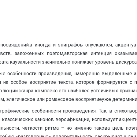
посвящений,а иногда и эпиграфов опускаются, акцентуат
вств, заложенных поэтом,авторская интенция оказывае
трата каузальности значительно понижает уровень дискурса
вые особенности произведения, намеренно выделенные ав
ля на особое восприятие текста, которое формируется
олюции жанра комплекс его наиболее устойчивых призна
разом, элегическое или романсовое восприятиеуже детерми
трофические особенности произведения. Так, в стихотвор
лассических канонов версификации, использует акцентны
ьности, четкости ритма – но именно такова цель поэта
собую «разговорную» доверительность, раскрывает и душ