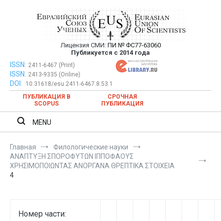
Перейти
к
содержимому
Лицензия СМИ:
ПИ № ФС77-63060
Евразийский Союз Ученых —
Публикуется с 2014 года
публикация научных статей в
ISSN:
Евразийский Союз Ученых — публикация научных статей в
2411-6467 (Print)
ISSN:
2413-9335 (Online)
ежемесячном научном журнале
ежемесячном научном журнале
DOI:
10.31618/esu.2411-6467.8.53.1
ПУБЛИКАЦИЯ В
СРОЧНАЯ
SCOPUS
ПУБЛИКАЦИЯ
MENU
Главная
Филологические науки
ΑΝΑΠΤΥΞΗ ΣΠΟΡΟΦΥΤΩΝ ΙΠΠΟΦΑΟΥΣ
ΧΡΗΣΙΜΟΠΟΙΩΝΤΑΣ ΑΝΟΡΓΑΝΑ ΘΡΕΠΤΙΚΑ ΣΤΟΙΧΕΙΑ
4
Номер части: