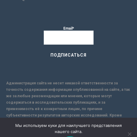
Email*
Администрация сайта не несет никакой ответственности за
точность содержания информации опубликованной на сайте, а так
же за любые рекомендации или мнения, которые могут
содержаться в исследовательских публикациях, и за
применимость её к конкретным лицам, по причине
субъективности результатов авторских исследований. Кроме
того, поскольку интернет не обеспечивает в полной мере
Мы используем куки для наилучшего представления
надежной защиты информации, Сайт не несет ответственности за
нашего сайта.
информацию, присылаемую через интернет.