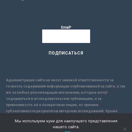
Email*
Администрация сайта не несет никакой ответственности за
точность содержания информации опубликованной на сайте, а так
же за любые рекомендации или мнения, которые могут
содержаться в исследовательских публикациях, и за
применимость её к конкретным лицам, по причине
субъективности результатов авторских исследований. Кроме
того, поскольку интернет не обеспечивает в полной мере
Мы используем куки для наилучшего представления
надежной защиты информации, Сайт не несет ответственности за
нашего сайта.
информацию, присылаемую через интернет.