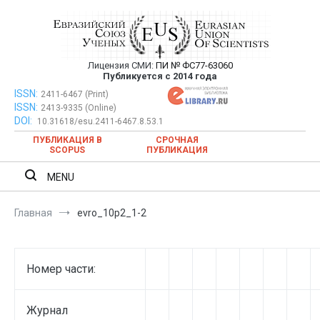
Перейти
к
содержимому
Лицензия СМИ:
ПИ № ФС77-63060
Евразийский Союз Ученых —
Публикуется с 2014 года
публикация научных статей в
ISSN:
Евразийский Союз Ученых — публикация научных статей в
2411-6467 (Print)
ISSN:
2413-9335 (Online)
ежемесячном научном журнале
ежемесячном научном журнале
DOI:
10.31618/esu.2411-6467.8.53.1
ПУБЛИКАЦИЯ В
СРОЧНАЯ
SCOPUS
ПУБЛИКАЦИЯ
MENU
Главная
evro_10p2_1-2
Номер части:
Журнал