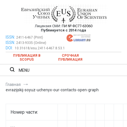
Перейти
к
содержимому
Лицензия СМИ:
ПИ № ФС77-63060
Евразийский Союз Ученых —
Публикуется с 2014 года
публикация научных статей в
ISSN:
Евразийский Союз Ученых — публикация научных статей в
2411-6467 (Print)
ISSN:
2413-9335 (Online)
ежемесячном научном журнале
ежемесячном научном журнале
DOI:
10.31618/esu.2411-6467.8.53.1
ПУБЛИКАЦИЯ В
СРОЧНАЯ
SCOPUS
ПУБЛИКАЦИЯ
MENU
Главная
evrazijskij-soyuz-uchenyx-our-contacts-open-graph
Номер части: