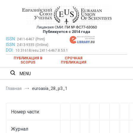
Перейти
к
содержимому
Лицензия СМИ:
ПИ № ФС77-63060
Евразийский Союз Ученых —
Публикуется с 2014 года
публикация научных статей в
ISSN:
Евразийский Союз Ученых — публикация научных статей в
2411-6467 (Print)
ISSN:
2413-9335 (Online)
ежемесячном научном журнале
ежемесячном научном журнале
DOI:
10.31618/esu.2411-6467.8.53.1
ПУБЛИКАЦИЯ В
СРОЧНАЯ
SCOPUS
ПУБЛИКАЦИЯ
MENU
Главная
euroasia_28_p3_1
Номер части:
Журнал