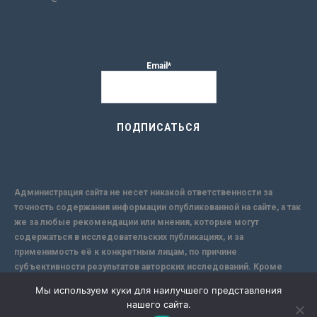
Email*
Администрация сайта не несет никакой ответственности за
точность содержания информации опубликованной на сайте, а так
же за любые рекомендации или мнения, которые могут
содержаться в исследовательских публикациях, и за
применимость её к конкретным лицам, по причине
субъективности результатов авторских исследований. Кроме
того, поскольку интернет не обеспечивает в полной мере
Мы используем куки для наилучшего представления
надежной защиты информации, Сайт не несет ответственности за
нашего сайта.
информацию, присылаемую через интернет.