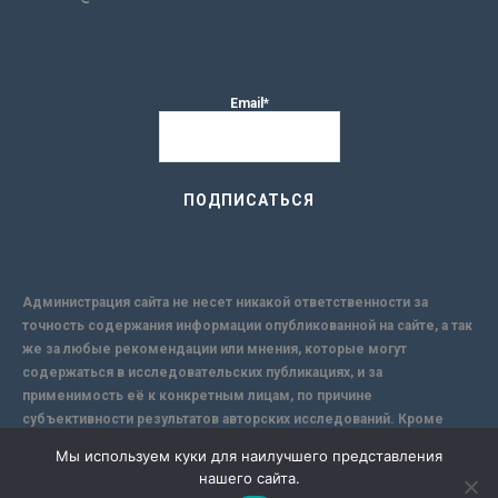
Email*
Администрация сайта не несет никакой ответственности за
точность содержания информации опубликованной на сайте, а так
же за любые рекомендации или мнения, которые могут
содержаться в исследовательских публикациях, и за
применимость её к конкретным лицам, по причине
субъективности результатов авторских исследований. Кроме
того, поскольку интернет не обеспечивает в полной мере
Мы используем куки для наилучшего представления
надежной защиты информации, Сайт не несет ответственности за
нашего сайта.
информацию, присылаемую через интернет.