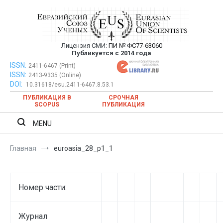
Перейти
к
содержимому
Лицензия СМИ:
ПИ № ФС77-63060
Евразийский Союз Ученых —
Публикуется с 2014 года
публикация научных статей в
ISSN:
Евразийский Союз Ученых — публикация научных статей в
2411-6467 (Print)
ISSN:
2413-9335 (Online)
ежемесячном научном журнале
ежемесячном научном журнале
DOI:
10.31618/esu.2411-6467.8.53.1
ПУБЛИКАЦИЯ В
СРОЧНАЯ
SCOPUS
ПУБЛИКАЦИЯ
MENU
Главная
euroasia_28_p1_1
Номер части:
Журнал