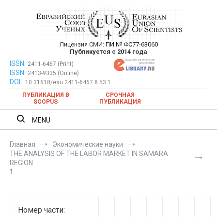
Перейти
к
содержимому
Лицензия СМИ:
ПИ № ФС77-63060
Евразийский Союз Ученых —
Публикуется с 2014 года
публикация научных статей в
ISSN:
Евразийский Союз Ученых — публикация научных статей в
2411-6467 (Print)
ISSN:
2413-9335 (Online)
ежемесячном научном журнале
ежемесячном научном журнале
DOI:
10.31618/esu.2411-6467.8.53.1
ПУБЛИКАЦИЯ В
СРОЧНАЯ
SCOPUS
ПУБЛИКАЦИЯ
MENU
Главная
Экономические науки
THE ANALYSIS OF THE LABOR MARKET IN SAMARA
REGION
1
Номер части: