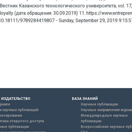
тник Казанского технологического университета, vol. 17, no
loyalty (дата обращения: 30.09.2019) 11. https://www.entrepr
/10.18111/9789284419807 - Sunday, September 29, 2019 9:15:
 ИЗДАТЕЛЬСТВО
БАЗА ЗНАНИЙ
рнале
Научные публикации
а научных публикаций
Научные направления журна
ексирование
Международные научные
тика открытого доступа
публикации
ные публикации
Всероссийские научные пуб