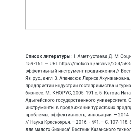
Список литературы:
1. Амет-устаева Д. М. Соц
159-161. — URL https://moluch.ru/archive/254/5
эффективный инструмент продвижения // Вестник
Яз. рус., англ. 3. Апанасюк Лариса Ахунжано
предприятий индустрии гостеприимства и туризм
бизнесе. М.: КНОРУС, 2005. 191 с. 5. Кетова Н
Адыгейского государственного университета. Се
инструменты в продвижении туристских предпр
проблемы, эффективность, инновации. — 2014. —
// Наука Красноярья. – 2016. - №1. – С. 107-11
для малого бизнеса" Вестник Казанского технолог