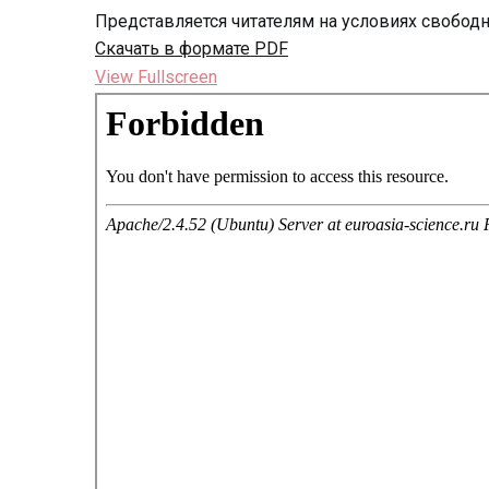
Представляется читателям на условиях свобод
Скачать в формате PDF
View Fullscreen
Перейти
к
содержимому
PDF