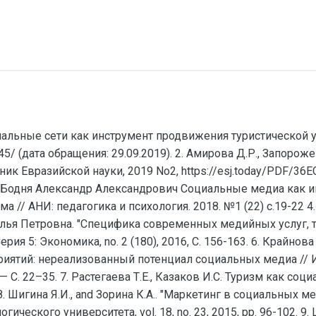
иальные сети как инструмент продвижения туристической ус
8345/ (дата обращения: 29.09.2019). 2. Амирова Д.Р., Запор
 Евразийской науки, 2019 No2, https://esj.today/PDF/36ECV
вна, Бодня Александр Александрович Социальные медиа ка
а // АНИ: педагогика и психология. 2018. №1 (22) с.19-22
аталья Петровна. "Специфика современных медийных услуг,
рия 5: Экономика, no. 2 (180), 2016, С. 156-163. 6. Крайн
иятий: нереализованный потенциал социальных медиа // Ин
 С. 22–35. 7. Растегаева Т.Е., Казаков И.С. Туризм как с
8. 8. Шигина Я.И., and Зорина К.А.. "Маркетинг в социальн
ического университета, vol. 18, no. 23, 2015, pp. 96-102. 9