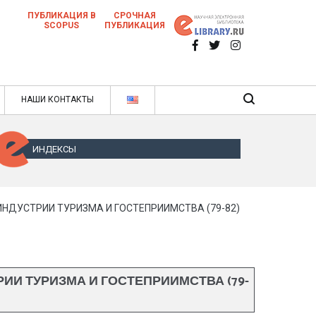
ПУБЛИКАЦИЯ В
СРОЧНАЯ
SCOPUS
ПУБЛИКАЦИЯ
 научных статей в ежемесячном научном
нале
ячном научном журнале
НАШИ КОНТАКТЫ
ИНДЕКСЫ
НДУСТРИИ ТУРИЗМА И ГОСТЕПРИИМСТВА (79-82)
И ТУРИЗМА И ГОСТЕПРИИМСТВА (79-