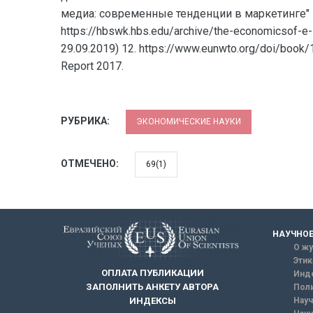
медиа: современные тенденции в маркетинге" Вес
https://hbswk.hbs.edu/archive/the-economicsof-e-
29.09.2019) 12. https://www.eunwto.org/doi/book
Report 2017.
РУБРИКА:
ЭКОНОМИЧЕСКИЕ НАУКИ
ОТМЕЧЕНО:
69(1)
НАУЧНОЕ
О жу
Этик
ОПЛАТА ПУБЛИКАЦИИ
Инд
ЗАПОЛНИТЬ АНКЕТУ АВТОРА
Поли
Науч
ИНДЕКСЫ