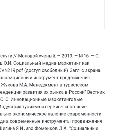
луги // Молодой ученый. — 2019. — №16. — С.
ожец О.И. Социальный медиа-маркетинг как
N219.pdf (доступ свободный). Загл. с экрана.
к инновационный инструмент продвижения
 4. Жукова М.А. Менеджмент в туристском
 тенденции развития их рынка в России" Вестник
ова О. С. Инновационные маркетинговые
дустрия туризма и сервиса: состояние,
оциально экономическое явление современности
ых медиа: современные инструменты продвижения
. Шигина Я.И., and Фоменков Д.А.. "Социальные