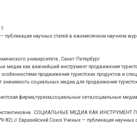
11
— публикация научных статей в ежемесячном научном жур
омического университета , Санкт-Петербург
ные медиа как важнейший инструмент продвижения турис
 особенностями продвижения туристских продуктов и спе
значимость социальных медиа для продвижения туристски
уристская фирма,туризм,социальные сети,социальные меди
Константиновна . СОЦИАЛЬНЫЕ МЕДИА КАК ИНСТРУМЕН
) // Евразийский Союз Ученых — публикация научных с