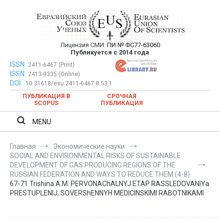
Перейти
к
содержимому
Лицензия СМИ:
ПИ № ФС77-63060
Евразийский Союз Ученых —
Публикуется с 2014 года
публикация научных статей в
ISSN:
Евразийский Союз Ученых — публикация научных статей в
2411-6467 (Print)
ISSN:
2413-9335 (Online)
ежемесячном научном журнале
ежемесячном научном журнале
DOI:
10.31618/esu.2411-6467.8.53.1
ПУБЛИКАЦИЯ В
СРОЧНАЯ
SCOPUS
ПУБЛИКАЦИЯ
MENU
Главная
Экономические науки
SOCIAL AND ENVIRONMENTAL RISKS OF SUSTAINABLE
DEVELOPMENT OF GAS PRODUCING REGIONS OF THE
RUSSIAN FEDERATION AND WAYS TO REDUCE THEM (4-8)
67-71 Trishina A.M. PERVONAChALNYJ ETAP RASSLEDOVANIYa
PRESTUPLENIJ, SOVERShENNYH MEDICINSKIMI RABOTNIKAMI