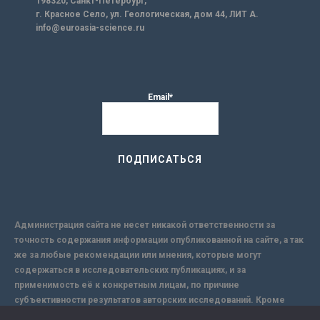
198320, Санкт-Петербург,
г. Красное Село, ул. Геологическая, дом 44, ЛИТ А.
info@euroasia-science.ru
Email*
Администрация сайта не несет никакой ответственности за
точность содержания информации опубликованной на сайте, а так
же за любые рекомендации или мнения, которые могут
содержаться в исследовательских публикациях, и за
применимость её к конкретным лицам, по причине
субъективности результатов авторских исследований. Кроме
того, поскольку интернет не обеспечивает в полной мере