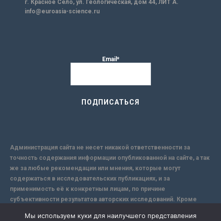
г. Красное Село, ул. Геологическая, дом 44, ЛИТ А.
info@euroasia-science.ru
Email*
Администрация сайта не несет никакой ответственности за
точность содержания информации опубликованной на сайте, а так
же за любые рекомендации или мнения, которые могут
содержаться в исследовательских публикациях, и за
применимость её к конкретным лицам, по причине
субъективности результатов авторских исследований. Кроме
того, поскольку интернет не обеспечивает в полной мере
Мы используем куки для наилучшего представления
надежной защиты информации, Сайт не несет ответственности за