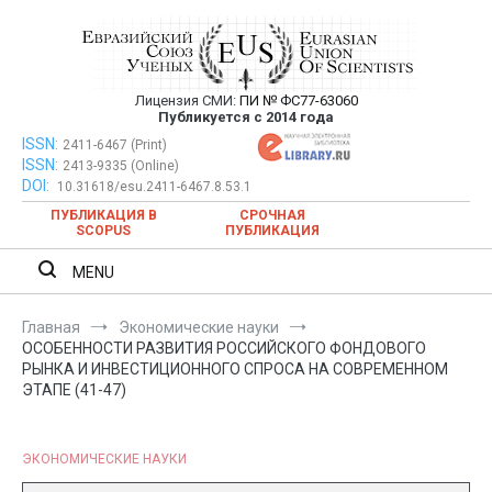
Перейти
к
содержимому
Лицензия СМИ:
ПИ № ФС77-63060
Евразийский Союз Ученых —
Публикуется с 2014 года
публикация научных статей в
ISSN:
Евразийский Союз Ученых — публикация научных статей в
2411-6467 (Print)
ISSN:
2413-9335 (Online)
ежемесячном научном журнале
ежемесячном научном журнале
DOI:
10.31618/esu.2411-6467.8.53.1
ПУБЛИКАЦИЯ В
СРОЧНАЯ
SCOPUS
ПУБЛИКАЦИЯ
MENU
Главная
Экономические науки
ОСОБЕННОСТИ РАЗВИТИЯ РОССИЙСКОГО ФОНДОВОГО
РЫНКА И ИНВЕСТИЦИОННОГО СПРОСА НА СОВРЕМЕННОМ
ЭТАПЕ (41-47)
ЭКОНОМИЧЕСКИЕ НАУКИ