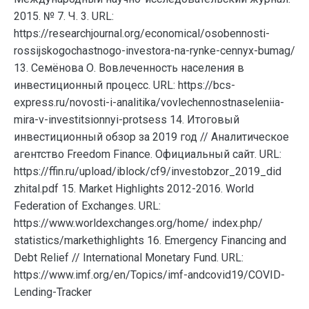
2015. № 7. Ч. 3. URL:
https://researchjournal.org/economical/osobennosti-
rossijskogochastnogo-investora-na-rynke-cennyx-bumag/
13. Семёнова О. Вовлеченность населения в
инвестиционный процесс. URL: https://bcs-
express.ru/novosti-i-analitika/vovlechennostnaseleniia-
mira-v-investitsionnyi-protsess 14. Итоговый
инвестиционный обзор за 2019 год // Аналитическое
агентство Freedom Finance. Официальный сайт. URL:
https://ffin.ru/upload/iblock/cf9/investobzor_2019_did
zhital.pdf 15. Market Highlights 2012-2016. World
Federation of Exchanges. URL:
https://www.worldexchanges.org/home/ index.php/
statistics/markethighlights 16. Emergency Financing and
Debt Relief // International Monetary Fund. URL:
https://www.imf.org/en/Topics/imf-andcovid19/COVID-
Lending-Tracker