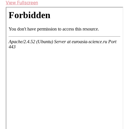
View Fullscreen
Перейти
к
содержимому
PDF