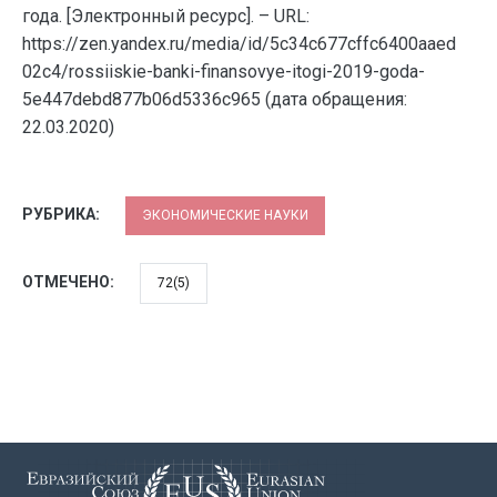
года. [Электронный ресурс]. – URL:
https://zen.yandex.ru/media/id/5c34c677cffc6400aaed
02c4/rossiiskie-banki-finansovye-itogi-2019-goda-
5e447debd877b06d5336c965 (дата обращения:
22.03.2020)
РУБРИКА:
ЭКОНОМИЧЕСКИЕ НАУКИ
ОТМЕЧЕНО:
72(5)