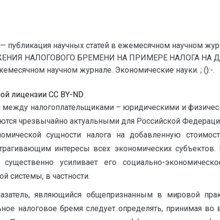
— публикация научных статей в ежемесячном научном жур
ЖЕНИЯ НАЛОГОВОГО БРЕМЕНИ НА ПРИМЕРЕ НАЛОГА НА Д
емесячном научном журнале. Экономические науки. ; ():-.
ной лицензии CC BY-ND
 между налогоплательщиками – юридическими и физическ
яются чрезвычайно актуальными для Российской Федераци
омической сущности налога на добавленную стоимост
трагивающим интересы всех экономических субъектов. 
о существенно усиливает его социально-экономическ
й системы, в частности.
казатель, являющийся общепризнанным в мировой пра
ное налоговое бремя следует определять, принимая во 