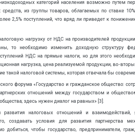
изкодоходных категорий населения возможно путем пер
средств, из группы товаров, облагаемых по ставке 10%,
лее 2,5% поступлений, что вряд ли приведет к понижени
алоговую нагрузку от НДС на производителей продукции
раны, то необходимо изменить доходную структуру ф
оступлений НДС на прямые налоги, но для этого необходи
яционная нагрузка, цена реализуемой продукции, во-втор
ение такой налоговой системы, которая отвечала бы совр
кого форума «Государство и гражданское общество: сотру
 партнерских отношений между государством и общество
бщества; здесь нужен диалог на равных» [3].
ля развития налоговых отношений и взаимодействий,
го, создавать условия для развития партнерства м
о добиться, чтобы государство, предприниматели, граж