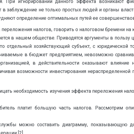
еля. При игнорировании данного эффекта возникают ф
ят в заблуждение не только простых людей и органы власт
удняют определение оптимальных путей ее совершенствов
а переложения налогов, говорить о налоговом бремени на 
ляется в нашем обществе. Приводятся аргументы в пользу 
это отдельный хозяйствующий субъект, с юридической то
ачиваемые в бюджет предприятием, невозможно сравнива
организацией, в действительности оказывают влияние 
ничивая возможности инвестирования нераспределенной 
трицать необходимость изучения эффекта переложения нало
битель платит большую часть налогов. Рассмотрим о
службы можно составить диаграмму, показывающую д
рации [2].