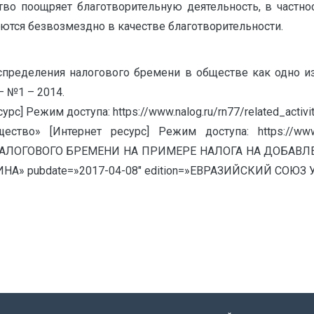
ство поощряет благотворительную деятельность, в частно
аются безвозмездно в качестве благотворительности.
распределения налогового бремени в обществе как одно 
 №1 – 2014.
с] Режим доступа: https://www.nalog.ru/rn77/related_activiti
тво» [Интернет ресурс] Режим доступа: https://www.kre
АЛОГОВОГО БРЕМЕНИ НА ПРИМЕРЕ НАЛОГА НА ДОБАВЛЕН
А» pubdate=»2017-04-08″ edition=»ЕВРАЗИЙСКИЙ СОЮЗ УЧ