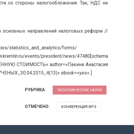
сти со стороны налогообложения. Так, НДС не
из основных направлений налоговых реформ //
es/statistics_and_analytics/forms/
mlin.ru/events/president/news/47480[schema
НУЮ СТОИМОСТЬ» author=»Пакина Анастасия
ЕНЫХ_30.04.2015_4(13)» ebook=»yes» ]
РУБРИКА:
ЭКОНОМИЧЕСКИЕ НАУКИ
ОТМЕЧЕНО:
КОНФЕРЕНЦИЯ №13