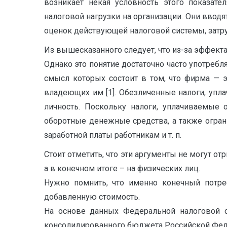
возникает некая условность этого показат
налоговой нагрузки на организации. Они ввод
оценок действующей налоговой системы, затр
Из вышесказанного следует, что из-за эффект
Однако это понятие достаточно часто употреб
смысл которых состоит в том, что фирма — 
владеющих им [1]. Обезличенные налоги, упл
личность. Поскольку налоги, уплачиваемые 
оборотные денежные средства, а также огра
заработной платы работникам и т. п.
Стоит отметить, что эти аргументы не могут о
а в конечном итоге – на физических лиц.
Нужно помнить, что именно конечный потре
добавленную стоимость.
На основе данных Федеральной налоговой 
консолидированного бюджета Российской Феде