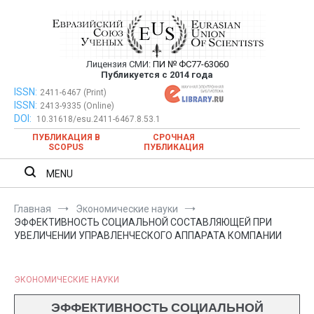
Перейти
к
содержимому
Лицензия СМИ:
ПИ № ФС77-63060
Евразийский Союз Ученых —
Публикуется с 2014 года
публикация научных статей в
ISSN:
Евразийский Союз Ученых — публикация научных статей в
2411-6467 (Print)
ISSN:
2413-9335 (Online)
ежемесячном научном журнале
ежемесячном научном журнале
DOI:
10.31618/esu.2411-6467.8.53.1
ПУБЛИКАЦИЯ В
СРОЧНАЯ
SCOPUS
ПУБЛИКАЦИЯ
MENU
Главная
Экономические науки
ЭФФЕКТИВНОСТЬ СОЦИАЛЬНОЙ СОСТАВЛЯЮЩЕЙ ПРИ
УВЕЛИЧЕНИИ УПРАВЛЕНЧЕСКОГО АППАРАТА КОМПАНИИ
ЭКОНОМИЧЕСКИЕ НАУКИ
ЭФФЕКТИВНОСТЬ СОЦИАЛЬНОЙ