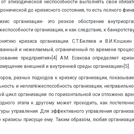
й от эпизодической неспособности выполнять свои обязат
ронической до кризисного состояния, то есть полного фина
ризис организации- это резкое обострение внутриор
способности организации, и как следствие, к банкротству[
нятию кризиса организации. С.Т.Беляев и В.И.Кошкин
ованный и нежелаемый, ограниченный по времени процесс
вание предприятия»[4]. А.М. Есакова определяет криз
озмущение внешней и внутренней среды организации»[5].
ов, разных подходов к кризису организации, показывает
ельность и неплатёжеспособность организации, неправиль
ый цикл организации: по горизонтальной оси отложено врем
одного этапа к другому может проходить, как постепенно
ктуры управления. Для эффективного управления организа
ие кризисы присуще ему. Таким образом, любая организац