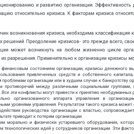
ционированию и развитию организации. Эффективность де
изацию относительно кризиса. К факторам кризиса относя
чин возникновения кризиса, необходима классификация к
их решений. Преодоление кризисов- это прежде всего, св
ации может возникнуть на любом жизненно цикле орга
ь их разрешения. Применительно к организации кризисы 
 финансовым состоянием организации, кризисы денежного вы
пользования привлеченных средств и собственного капитала
проблемам организации или в худшем случае к банкротству ор
ем противоречий между различными социальными группами, 
 Все эти конфликты могут привести к принятию необдуманных р
льно организованного аппарата управления в организации
ными уровнями управления. Результатом такого кризиса может 
одействия руководства организации с властью, сопровождает
ьтате приводит к потерям организации.
нии морально и физически устаревшего оборудования, котор
 технологических идей у сотрудников организации. Эти факт