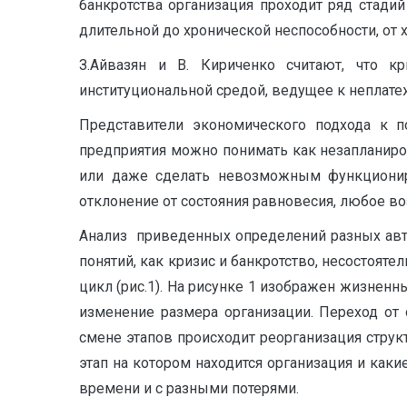
банкротства организация проходит ряд стади
длительной до хронической неспособности, от х
З.Айвазян и В. Кириченко считают, что к
институциональной средой, ведущее к неплатеже
Представители экономического подхода к по
предприятия можно понимать как незапланир
или даже сделать невозможным функциониро
отклонение от состояния равновесия, любое в
Анализ приведенных определений разных автор
понятий, как кризис и банкротство, несостоят
цикл (рис.1). На рисунке 1 изображен жизненн
изменение размера организации. Переход от 
смене этапов происходит реорганизация стру
этап на котором находится организация и как
времени и с разными потерями.