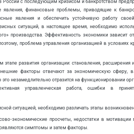
 из России с последующим кризисом и банкротством предпр
 явления, финансовые проблемы, приводящие к банкро
исные явления и обеспечить устойчивую работу свое
зисных ситуаций, в настоящее время, необходимо испол
го» производства. Эффективность экономики зависит от 
оэтому, проблема управления организацией в условиях кр
м этапе развития организации: становления, расширения
нешние факторы отвечают за экономическую сферу, в к
то это незамедлительно отразится на функционировании ор
фективная управленческая работа, ошибки в приня
сной ситуацией, необходимо различать этапы возникновен
сово-экономические просчеты, недостатки в мотивации 
появляются симптомы и затем факторы.