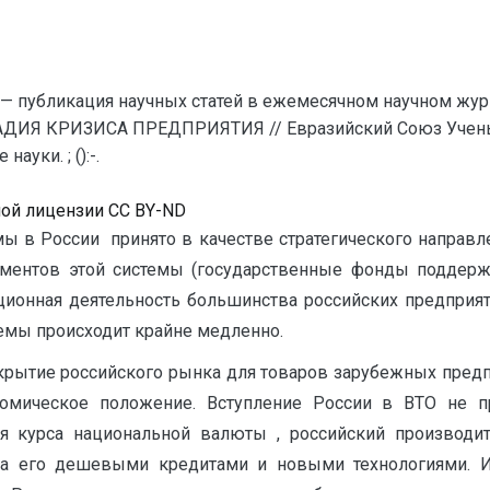
— публикация научных статей в ежемесячном научном жур
ДИЯ КРИЗИСА ПРЕДПРИЯТИЯ // Евразийский Союз Ученых
уки. ; ():-.
ной лицензии CC BY-ND
 в России принято в качестве стратегического направле
ментов этой системы (государственные фонды поддерж
ционная деятельность большинства российских предприят
емы происходит крайне медленно.
крытие российского рынка для товаров зарубежных пред
омическое положение. Вступление России в ВТО не пр
я курса национальной валюты , российский производи
ла его дешевыми кредитами и новыми технологиями. Ит