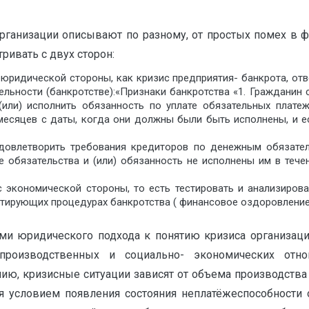
организации описывают по разному, от простых помех в 
ривать с двух сторон:
 юридической стороны, как кризис предприятия- банкрота, от
льности (банкротстве):«Признаки банкротства «1. Гражданин
или) исполнить обязанность по уплате обязательных платеж
 месяцев с даты, когда они должны были быть исполнены, и 
овлетворить требования кредиторов по денежным обязатель
е обязательства и (или) обязанность не исполнены им в теч
с экономической стороны, то есть тестировать и анализиров
итирующих процедурах банкротства ( финансовое оздоровление
и юридического подхода к понятию кризиса организации.
производственных и социально- экономических отн
нию, кризисные ситуации зависят от объема производства
ся условием появления состояния неплатёжеспособности 