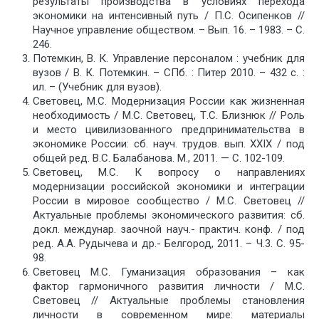
результаты производства в условиях перехода
экономики на интенсивный путь / П.С. Осипенков //
Научное управление обществом. – Вып. 16. – 1983. – С.
246.
Потемкин, В. К. Управление персоналом : учебник для
вузов / В. К. Потемкин. – СПб. : Питер 2010. – 432 с. :
ил. – (Учебник для вузов).
Световец, М.С. Модернизация России как жизненная
необходимость / М.С. Световец, Т.С. Близнюк // Роль
и место цивилизованного предпринимательства в
экономике России: сб. науч. трудов. вып. XXIX / под
общей ред. В.С. Балабанова. М., 2011. — С. 102-109.
Световец, М.С. К вопросу о направлениях
модернизации российской экономики и интеграции
России в мировое сообщество / М.С. Световец //
Актуальные проблемы экономического развития: сб.
докл. междунар. заочной науч.- практич. конф. / под
ред. А.А. Рудычева и др.- Белгород, 2011. – Ч.3. С. 95-
98.
Световец М.С. Гуманизация образования – как
фактор гармоничного развития личности / М.С.
Световец // Актуальные проблемы становления
личности в современном мире: материалы