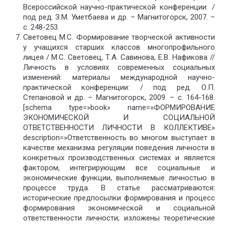
Всероссийской научно-практической конференции: /
под ред. З.М. Уметбаева и др. – Магнитогорск, 2007. –
с. 248-253.
Световец М.С. Формирование творческой активности
у учащихся старших классов многопрофильного
лицея / М.С. Световец, Т.А. Савинова, Е.В. Нафикова //
Личность в условиях современных социальных
изменений: материалы международной научно-
практической конференции: / под ред. О.П.
Степановой и др. – Магнитогорск, 2009. – с. 164-168.
[schema type=»book» name=»ФОРМИРОВАНИЕ
ЭКОНОМИЧЕСКОЙ И СОЦИАЛЬНОЙ
ОТВЕТСТВЕННОСТИ ЛИЧНОСТИ В КОЛЛЕКТИВЕ»
description=»Ответственность во многом выступает в
качестве механизма регуляции поведения личности в
конкретных производственных системах и является
фактором, интегрирующим все социальные и
экономические функции, выполняемые личностью в
процессе труда. В статье рассматриваются:
исторические предпосылки формирования и процесс
формирования экономической и социальной
ответственности личности; изложены теоретические