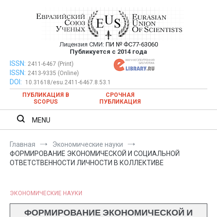
Перейти
к
содержимому
Лицензия СМИ:
ПИ № ФС77-63060
Евразийский Союз Ученых —
Публикуется с 2014 года
публикация научных статей в
ISSN:
Евразийский Союз Ученых — публикация научных статей в
2411-6467 (Print)
ISSN:
2413-9335 (Online)
ежемесячном научном журнале
ежемесячном научном журнале
DOI:
10.31618/esu.2411-6467.8.53.1
ПУБЛИКАЦИЯ В
СРОЧНАЯ
SCOPUS
ПУБЛИКАЦИЯ
MENU
Главная
Экономические науки
ФОРМИРОВАНИЕ ЭКОНОМИЧЕСКОЙ И СОЦИАЛЬНОЙ
ОТВЕТСТВЕННОСТИ ЛИЧНОСТИ В КОЛЛЕКТИВЕ
ЭКОНОМИЧЕСКИЕ НАУКИ
ФОРМИРОВАНИЕ ЭКОНОМИЧЕСКОЙ И