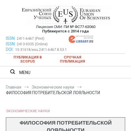
Перейти
к
содержимому
Лицензия СМИ:
ПИ № ФС77-63060
Евразийский Союз Ученых —
Публикуется с 2014 года
публикация научных статей в
ISSN:
Евразийский Союз Ученых — публикация научных статей в
2411-6467 (Print)
ISSN:
2413-9335 (Online)
ежемесячном научном журнале
ежемесячном научном журнале
DOI:
10.31618/esu.2411-6467.8.53.1
ПУБЛИКАЦИЯ В
СРОЧНАЯ
SCOPUS
ПУБЛИКАЦИЯ
MENU
Главная
Экономические науки
ФИЛОСОФИЯ ПОТРЕБИТЕЛЬСКОЙ ЛОЯЛЬНОСТИ
ЭКОНОМИЧЕСКИЕ НАУКИ
ФИЛОСОФИЯ ПОТРЕБИТЕЛЬСКОЙ
ЛОЯЛЬНОСТИ