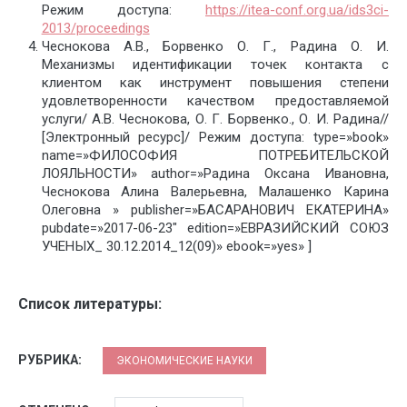
Режим доступа:
https://itea-conf.org.ua/ids3ci-
2013/proceedings
Чеснокова А.В., Борвенко О. Г., Радина О. И.
Механизмы идентификации точек контакта с
клиентом как инструмент повышения степени
удовлетворенности качеством предоставляемой
услуги/ А.В. Чеснокова, О. Г. Борвенко., О. И. Радина//
[Электронный ресурс]/ Режим доступа: type=»book»
name=»ФИЛОСОФИЯ ПОТРЕБИТЕЛЬСКОЙ
ЛОЯЛЬНОСТИ» author=»Радина Оксана Ивановна,
Чеснокова Алина Валерьевна, Малашенко Карина
Олеговна » publisher=»БАСАРАНОВИЧ ЕКАТЕРИНА»
pubdate=»2017-06-23″ edition=»ЕВРАЗИЙСКИЙ СОЮЗ
УЧЕНЫХ_ 30.12.2014_12(09)» ebook=»yes» ]
Список литературы:
РУБРИКА:
ЭКОНОМИЧЕСКИЕ НАУКИ