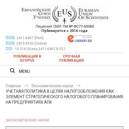
Перейти
к
содержимому
Лицензия СМИ:
ПИ № ФС77-63060
Евразийский Союз Ученых —
Публикуется с 2014 года
публикация научных статей в
ISSN:
Евразийский Союз Ученых — публикация научных статей в
2411-6467 (Print)
ISSN:
2413-9335 (Online)
ежемесячном научном журнале
ежемесячном научном журнале
DOI:
10.31618/esu.2411-6467.8.53.1
ПУБЛИКАЦИЯ В
СРОЧНАЯ
SCOPUS
ПУБЛИКАЦИЯ
MENU
Главная
Экономические науки
УЧЕТНАЯ ПОЛИТИКА В ЦЕЛЯХ НАЛОГООБЛОЖЕНИЯ КАК
ЭЛЕМЕНТ СТРАТЕГИЧЕСКОГО НАЛОГОВОГО ПЛАНИРОВАНИЯ
НА ПРЕДПРИЯТИЯХ АПК
ЭКОНОМИЧЕСКИЕ НАУКИ