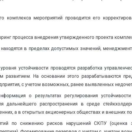
ного комплекса мероприятий проводится его корректи
ринг процесса внедрения утвержденного проекта комплекс
У находятся в пределах допустимых значений, менеджме
 уровня устойчивости проводятся разработка управленче
м развитием. На основании этого разрабатываются пре
приятия, с учетом возможных, ранее выявленных недочет
 Информация о результатах регулирования устойчивос
я дальнейшего распространения в среде стейкхолдер
енних, а в открытых акционерных обществах и внешних по
ятий по снижению рисков нарушений СКПУ (оценка э
пертиза). Формирование резервов с учетом c учетом во