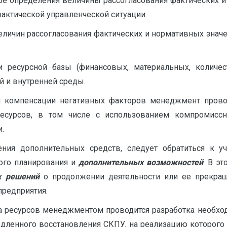
дуре определения величины рассогласования фактически
ктической управленческой ситуации.
личин рассогласования фактических и нормативных значе
ти ресурсной базы (финансовых, материальных, количес
 и внутренней среды.
ля компенсации негативных факторов менеджмент прово
есурсов, в том числе с использованием компромисс
.
чения дополнительных средств, следует обратиться к 
ного планирования и
дополнительных возможностей
. В э
х решений
о продолжении деятельности или ее прекращ
редприятия.
тва ресурсов менеджментом проводится разработка необх
дленного восстановления СКПУ, на реализацию которого 