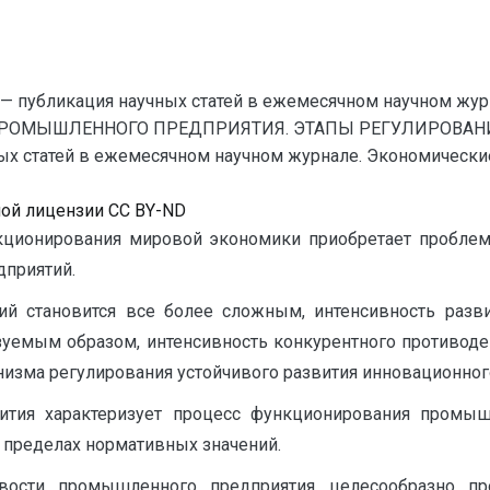
— публикация научных статей в ежемесячном научном жур
ПРОМЫШЛЕННОГО ПРЕДПРИЯТИЯ. ЭТАПЫ РЕГУЛИРОВАНИ
 статей в ежемесячном научном журнале. Экономические на
ной лицензии CC BY-ND
кционирования мировой экономики приобретает пробле
приятий.
становится все более сложным, интенсивность развит
зуемым образом, интенсивность конкурентного противодей
низма регулирования устойчивого развития инновационног
ития характеризует процесс функционирования промыш
 пределах нормативных значений.
ивости промышленного предприятия целесообразно п