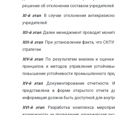
решение об отклонении составом учредителей.
Х
I
-й этап
. В случае отклонения антикризис
учредителей.
XII
-й этап
. Далее менеджмент проводит монито
XIII
-й этап
. При установлении факта, что СКП
стратегии.
XIV
-й этап
. По результатам анализа и оценки
принципов и методов управления устойчивы
повышение устойчивости промышленного пред
XV
-й этап
. Документирование отчетности.
представлена в форме открытого отчета дл
информация должна быть доступной для внутр
XV
I
-й этап
. Разработка комплекса меропри
возможность их проведения, юридическая экс