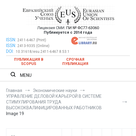
Перейти
к
содержимому
Лицензия СМИ:
ПИ № ФС77-63060
Евразийский Союз Ученых —
Публикуется с 2014 года
публикация научных статей в
ISSN:
Евразийский Союз Ученых — публикация научных статей в
2411-6467 (Print)
ISSN:
2413-9335 (Online)
ежемесячном научном журнале
ежемесячном научном журнале
DOI:
10.31618/esu.2411-6467.8.53.1
ПУБЛИКАЦИЯ В
СРОЧНАЯ
SCOPUS
ПУБЛИКАЦИЯ
MENU
Главная
Экономические науки
УПРАВЛЕНИЕ ДЕЛОВОЙ КАРЬЕРОЙ В СИСТЕМЕ
СТИМУЛИРОВАНИЯ ТРУДА
ВЫСОКОКВАЛИФИЦИРОВАННЫХ РАБОТНИКОВ
Image 19