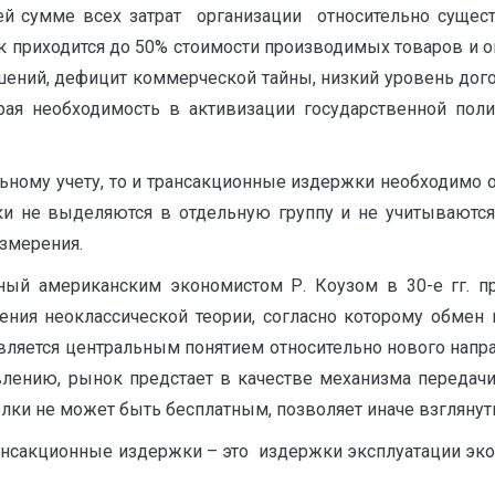
й сумме всех затрат организации относительно сущес
 приходится до 50% стоимости производимых товаров и ок
ений, дефицит коммерческой тайны, низкий уровень дого
рая необходимость в активизации государственной по
ьному учету, то и трансакционные издержки необходимо о
ки не выделяются в отдельную группу и не учитываются
измерения.
ый американским экономистом Р. Коузом в 30-е гг. п
жения неоклассической теории, согласно которому обмен
вляется центральным понятием относительно нового напр
влению, рынок предстает в качестве механизма передачи 
ки не может быть бесплатным, позволяет иначе взглянут
рансакционные издержки – это издержки эксплуатации эко