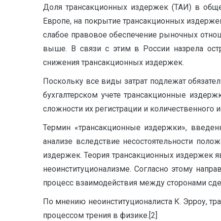
Доля трансакционных издержек (ТАИ) в обще
Европе, на покрытие трансакционных издержек
слабое правовое обеспечение рыночных отнош
выше. В связи с этим в России назрела ост
снижения трансакционных издержек.
Поскольку все виды затрат подлежат обязател
бухгалтерском учете трансакционные издерж
сложности их регистрации и количественного 
Термин «трансакционные издержки», введенн
анализе вследствие несостоятельности поло
издержек. Теория трансакционных издержек я
неоинституционализме. Согласно этому напра
процесс взаимодействия между сторонами сдел
По мнению неоинституционалиста К. Эрроу, т
процессом трения в физике.[2]