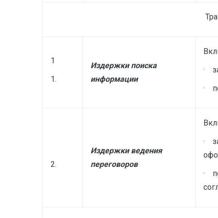
Тр
Вкл
1
Издержки поиска
· з
1.
информации
· п
Вкл
· з
Издержки ведения
офо
2.
переговоров
· п
сог