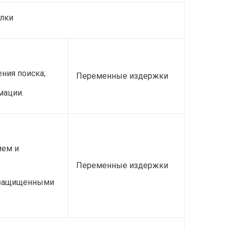
лки
ния поиска;
Переменные издержки
мации.
ием и
Переменные издержки
о защищенными