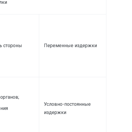
лки
ь стороны
Переменные издержки
органов;
Условно-постоянные
ения
издержки