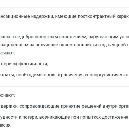
ансакционные издержки, имеющие постконтрактный харак
заны с недобросовестным поведением, нарушающим усло
 нацеленным на получение односторонних выгод в ущерб п
ючают:
отери эффективности;
атраты, необходимые для ограничения «оппортунистиче­ско
ючают:
здержки, сопровождающие принятие решений внутри орга
рудности и потери, возникающие при попытках достижения
ласия.