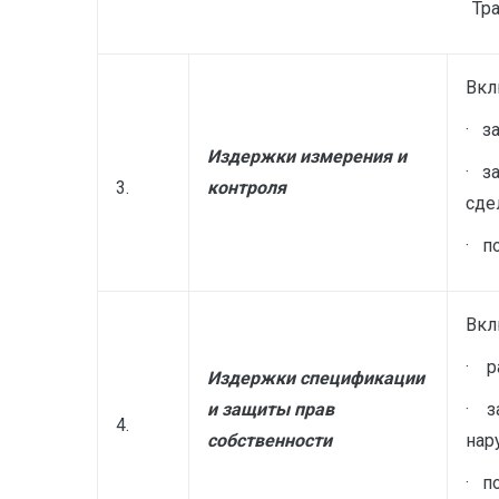
Тр
Вкл
· з
Издержки измерения и
· з
3.
контроля
сде
· п
Вкл
· р
Издержки спецификации
и защиты прав
· з
4.
собственности
нар
· п