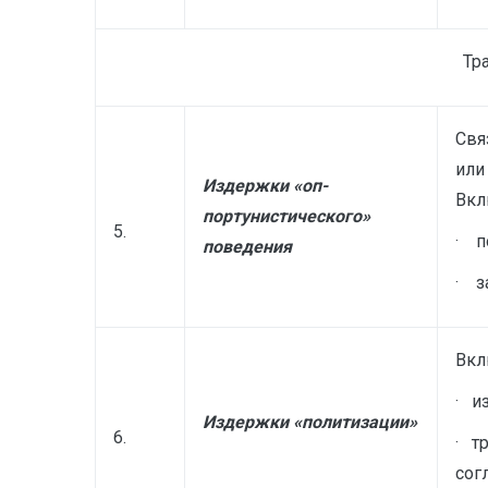
Тр
Свя
или
Издержки «оп­
Вкл
портунистиче­ского»
5.
· п
поведе­ния
· з
Вкл
· и
Издержки «политизации»
6.
· т
сог