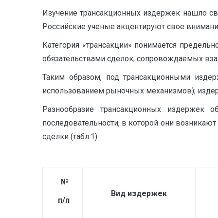
Изучение трансакционных издержек нашло свое
Российские ученые акцентируют свое внимание
Категория «трансакции» понимается предельн
обязательствами сделок, сопровождаемых вз
Таким образом, под трансакционными издер
использованием рыночных механизмов); издер
Разнообразие трансакционных издержек о
последовательности, в которой они возникают
сделки (табл.1).
№
Вид издержек
п
/
п