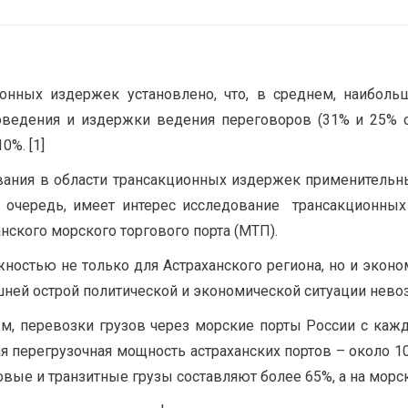
ионных издержек установлено, что, в среднем, наиб
оведения и издержки ведения переговоров (31% и 25% 
0%. [1]
ания в области трансакционных издержек применительн
 очередь, имеет интерес исследование трансакционных
анского морского торгового порта (МТП).
ностью не только для Астраханского региона, но и эконо
шней острой политической и экономической ситуации нево
, перевозки грузов через морские порты России с кажд
рная перегрузочная мощность астраханских портов – около 10
ые и транзитные грузы составляют более 65%, а на морско