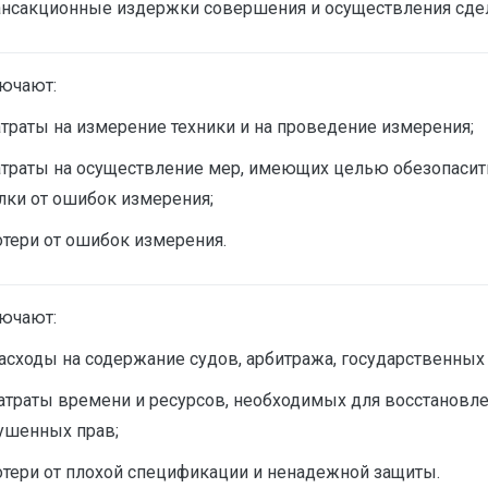
ансакционные издержки совершения и осуществления сде
ючают:
атраты на измерение техники и на проведение измерения;
атраты на осуществление мер, имеющих целью обезопасит
лки от ошибок измерения;
отери от ошибок измерения.
ючают:
асходы на содержание судов, арбитража, государственных 
атраты времени и ресурсов, необходимых для восстановл
ушенных прав;
отери от плохой спецификации и ненадежной защиты.