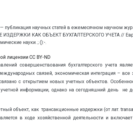
— публикация научных статей в ежемесячном научном жур
 ИЗДЕРЖКИ КАК ОБЪЕКТ БУХГАЛТЕРСКОГО УЧЕТА // Евраз
еские науки. ; ():-.
ной лицензии CC BY-ND
влений совершенствования бухгалтерского учета являе
международных связей, экономическая интеграция – все
, связано с открытием новых учетных объектов. Особеннос
учетной информации, однако на сегодняшний день не до
ный объект, как трансакционные издержки (от лат. transac
ляется в ходе хозяйственной деятельности и включает