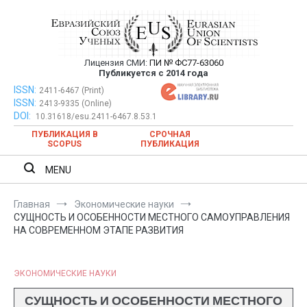
Перейти
к
содержимому
Лицензия СМИ:
ПИ № ФС77-63060
Евразийский Союз Ученых —
Публикуется с 2014 года
публикация научных статей в
ISSN:
Евразийский Союз Ученых — публикация научных статей в
2411-6467 (Print)
ISSN:
2413-9335 (Online)
ежемесячном научном журнале
ежемесячном научном журнале
DOI:
10.31618/esu.2411-6467.8.53.1
ПУБЛИКАЦИЯ В
СРОЧНАЯ
SCOPUS
ПУБЛИКАЦИЯ
MENU
Главная
Экономические науки
СУЩНОСТЬ И ОСОБЕННОСТИ МЕСТНОГО САМОУПРАВЛЕНИЯ
НА СОВРЕМЕННОМ ЭТАПЕ РАЗВИТИЯ
ЭКОНОМИЧЕСКИЕ НАУКИ
СУЩНОСТЬ И ОСОБЕННОСТИ МЕСТНОГО