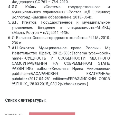
Федерации» СС.761 – 764, 2010.
Я.Я. Кайль. «Система государственного и
муниципального управления» -Ростов н\Д : Феникс;
Волгоград.-Высшее образование. 2013.-364с.
В.Г. Игнатов. Государственное и муниципальное
управление: Введение в специальность.-М.:ИКЦ
«Март»; Ростов – н/Д:2011.-448с.
Л. Велихов. Основы городского хозяйства. Ч.2.М.; 2010.
236 с.
А.Н.Кокотов. Муниципальное право России.- М.;
Издательство Юрайт, 2012.-508с.[schema type=»book»
name=»СУЩНОСТЬ И ОСОБЕННОСТИ МЕСТНОГО
САМОУПРАВЛЕНИЯ НА СОВРЕМЕННОМ ЭТАПЕ
РАЗВИТИЯ» author=»Киселева Ирина Николаевна»
publisher=»БАСАРАНОВИЧ ЕКАТЕРИНА»
pubdate=»2017-04-28″ edition=»ЕВРАЗИЙСКИЙ СОЮЗ
УЧЕНЫХ_ 28.03.2015_03(12)» ebook=»yes» ]
Список литературы: