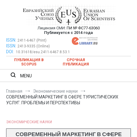
Перейти
к
содержимому
Лицензия СМИ:
ПИ № ФС77-63060
Евразийский Союз Ученых —
Публикуется с 2014 года
публикация научных статей в
ISSN:
Евразийский Союз Ученых — публикация научных статей в
2411-6467 (Print)
ISSN:
2413-9335 (Online)
ежемесячном научном журнале
ежемесячном научном журнале
DOI:
10.31618/esu.2411-6467.8.53.1
ПУБЛИКАЦИЯ В
СРОЧНАЯ
SCOPUS
ПУБЛИКАЦИЯ
MENU
Главная
Экономические науки
СОВРЕМЕННЫЙ МАРКЕТИНГ В СФЕРЕ ТУРИСТИЧЕСКИХ
УСЛУГ: ПРОБЛЕМЫ И ПЕРСПЕКТИВЫ
ЭКОНОМИЧЕСКИЕ НАУКИ
СОВРЕМЕННЫЙ МАРКЕТИНГ В СФЕРЕ