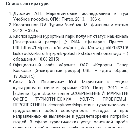
Список литературы:
Дурович А.П. Маркетинговые исследования в тури
Учебное пособие. СПб.: Питер, 2013. – 386 с.
Квартальнов В.А. Туризм Учебник. М.: Финансы и статис
2012. – 320 с.
Кисловодский курортный парк получит статус национал
[Электронный ресурс] // РИА «Федерал Пресс» 2
URL:https://fedpress.ru/news/polit_vlast/news_polit/143210
kislovodskii-kurortnyi-park-poluchit-status-natsionalnogo –
обращения: 18.06.2015)
Официальный сайт «Архыз» ОАО «Курорты Север
Кавказа» [Электронный ресурс] URL: – (дата обращ
18.06.2015)
Саак, А.Э., Пшеничных Ю.А. Маркетинг в социал
культурном сервисе и туризме. СПб.: Питер, 2011. – 4
[schema type=»book» name=»СОВРЕМЕННЫЙ МАРКЕТИ
СФЕРЕ ТУРИСТИЧЕСКИХ УСЛУГ: ПРОБЛЕМ
ПЕРСПЕКТИВЫ» description=»Маркетинг туристических 
представляет собой совокупность методов и прие
направленных на выявление и удовлетворение потребн
людей. В сфере туристических услуг основной проб
является слаборазвитая инфраструктура регионов.