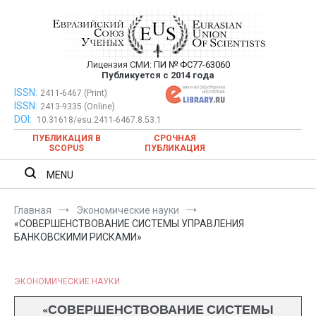
Перейти
к
содержимому
Лицензия СМИ:
ПИ № ФС77-63060
Евразийский Союз Ученых —
Публикуется с 2014 года
публикация научных статей в
ISSN:
Евразийский Союз Ученых — публикация научных статей в
2411-6467 (Print)
ISSN:
2413-9335 (Online)
ежемесячном научном журнале
ежемесячном научном журнале
DOI:
10.31618/esu.2411-6467.8.53.1
ПУБЛИКАЦИЯ В
СРОЧНАЯ
SCOPUS
ПУБЛИКАЦИЯ
MENU
Главная
Экономические науки
«СОВЕРШЕНСТВОВАНИЕ СИСТЕМЫ УПРАВЛЕНИЯ
БАНКОВСКИМИ РИСКАМИ»
ЭКОНОМИЧЕСКИЕ НАУКИ
«СОВЕРШЕНСТВОВАНИЕ СИСТЕМЫ