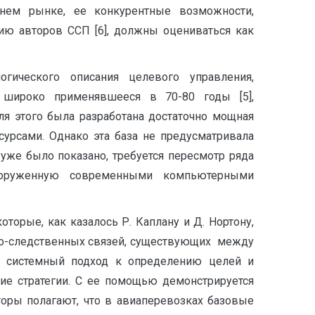
нем рынке, ее конкурентные возможности,
ию авторов ССП [6], должны оцениваться как
гического описания целевого управления,
, широко применявшееся в 70-80 годы [5],
ля этого была разработана достаточно мощная
сурсами. Однако эта база не предусматривала
уже было показано, требуется пересмотр ряда
вооруженную современными компьютерными
орые, как казалось Р. Каплану и Д. Нортону,
нно-следственных связей, существующих между
ет системный подход к определению целей и
ение стратегии. С ее помощью демонстрируется
вторы полагают, что в авиаперевозках базовые