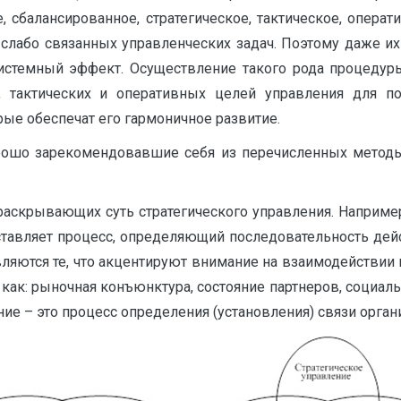
, сбалансированное, стратегическое, тактическое, операт
слабо связанных управленческих задач. Поэтому даже их
системный эффект. Осуществление такого рода процедуры
х, тактических и оперативных целей управления для 
рые обеспечат его гармоничное развитие.
хорошо зарекомендовавшие себя из перечисленных методы
раскрывающих суть стратегического управления. Наприме
едставляет процесс, определяющий последовательность де
вляются те, что акцентируют внимание на взаимодействии
как: рыночная конъюнктура, состояние партнеров, социальн
ление – это процесс определения (установления) связи орга