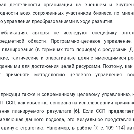
ал деятельности организации на внешнем и внутрен
дности всех сопряженных участников бизнеса, по мнен
о управления преобразованиями в ходе развития.
публикациях авторы не исследуют специфику онтоло
редметной области. Программно-целевое управление
 планирования (в терминах того периода) с ресурсами. Д
ские, тактические и оперативные цели с имеющимися ре
иданными для достижения целей ресурсами. Поэтому, как 
ит применять методологию целевого управления, 
присущи также и современному целевому управлению, кот
П. ССП, как известно, основана на использовании причи
ения планируемого результата [6]. Если ССП предлага
оставляющая данного подхода, это визуальное представл
диную стратегию. Например, в работе [7, с. 109-114] а