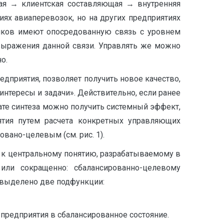
ая → клиентская составляющая → внутренняя
ях авиаперевозок, но на других предприятиях
ников имеют опосредованную связь с уровнем
 выражения данной связи. Управлять же можно
о.
дприятия, позволяет получить новое качество,
тересы и задачи». Действительно, если ранее
тате синтеза можно получить системный эффект,
ятия путем расчета конкретных управляющих
вано-целевым (см. рис. 1).
и к центральному понятию, разрабатываемому в
 или сокращенно: сбалансированно-целевому
и выделено две подфункции:
предприятия в сбалансированное состояние.