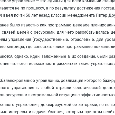
елевое управление — это единый для всей компании станд
вается не по процессу, а по результату достижения пост
) ввел почти 50 лет назад классик менеджмента Питер Друк
анее было известно как программно-целевое планирование 
 связей целей с ресурсами, для чего разрабатывалась ц
ням управления (государственные, отраслевые, для уров
вые матрицы, где сопоставлялись программные показател
аются, однако, идеи, заложенные в их создание, были раз
ления является возможность рассчитать такие управляющи
сбалансированное управление, реализация которого базиру
анного управления в любой отрасли человеческой деят
дов ресурсов в экстремальной ситуации с эффективность
анного управления, декларируемой ее авторами, но не 
ые интересы и задачи. Условия, которым при этом необхо