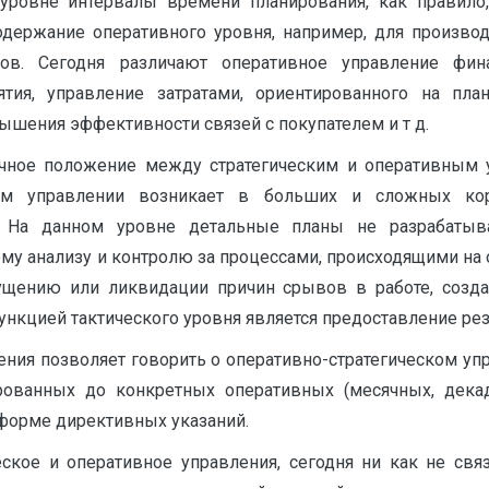
 уровне интервалы времени планирования, как правило,
одержание оперативного уровня, например, для производ
ов. Сегодня различают оперативное управление фин
тия, управление затратами, ориентированного на пл
ышения эффективности связей с покупателем и т д.
чное положение между стратегическим и оперативным у
ком управлении возникает в больших и сложных корп
. На данном уровне детальные планы не разрабатыва
му анализу и контролю за процессами, происходящими на 
ущению или ликвидации причин срывов в работе, соз
кцией тактического уровня является предоставление резу
ления позволяет говорить о оперативно-стратегическом уп
рованных до конкретных оперативных (месячных, декад
форме директивных указаний.
ическое и оперативное управления, сегодня ни как не с