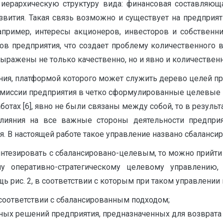
иерархическую структуру вида: финансовая составляющ
вития. Такая связь возможно и существует на предприяти
Например, интересы акционеров, инвесторов и собствен
ов предприятия, что создает проблему количественного
ыражены не только качественно, но и явно и количественн
ния, платформой которого может служить дерево целей пре
иссии предприятия в четко сформулированные целевые ин
отах [6], явно не были связаны между собой, то в резуль
лияния на все важные стороны деятельности предпри
. В настоящей работе такое управление названо сбалансиро
интезировать с сбалансировано-целевым, то можно прийт
у оперативно-стратегическому целевому управлению,
ь рис. 2, в соответствии с которым при таком управлени
соответствии с сбалансированным подходом;
ых решений предприятия, предназначенных для возврата 