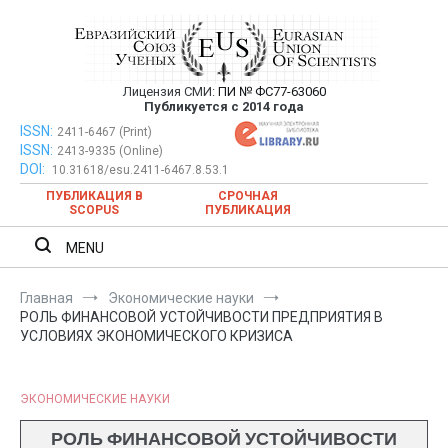
Перейти
к
содержимому
Лицензия СМИ:
ПИ № ФС77-63060
Евразийский Союз Ученых —
Публикуется с 2014 года
публикация научных статей в
ISSN:
Евразийский Союз Ученых — публикация научных статей в
2411-6467 (Print)
ISSN:
2413-9335 (Online)
ежемесячном научном журнале
ежемесячном научном журнале
DOI:
10.31618/esu.2411-6467.8.53.1
ПУБЛИКАЦИЯ В
СРОЧНАЯ
SCOPUS
ПУБЛИКАЦИЯ
MENU
Главная
Экономические науки
РОЛЬ ФИНАНСОВОЙ УСТОЙЧИВОСТИ ПРЕДПРИЯТИЯ В
УСЛОВИЯХ ЭКОНОМИЧЕСКОГО КРИЗИСА
ЭКОНОМИЧЕСКИЕ НАУКИ
РОЛЬ ФИНАНСОВОЙ УСТОЙЧИВОСТИ