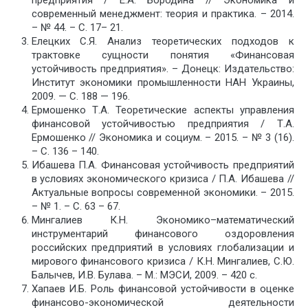
современный менеджмент: теория и практика. – 2014.
– № 44. – С. 17– 21.
Елецких С.Я. Анализ теоретических подходов к
трактовке сущности понятия «Финансовая
устойчивость предприятия». – Донецк: Издательство:
Институт экономики промышленности НАН Украины,
2009. — С. 188 — 196.
Ермошенко Т.А. Теоретические аспекты управления
финансовой устойчивостью предприятия / Т.А.
Ермошенко // Экономика и социум. – 2015. – № 3 (16).
– С. 136 – 140.
Ибашева П.А. Финансовая устойчивость предприятий
в условиях экономического кризиса / П.А. Ибашева //
Актуальные вопросы современной экономики. – 2015.
– № 1. – С. 63 – 67.
Мингалиев К.Н. Экономико–математический
инструментарий финансового оздоровления
российских предприятий в условиях глобализации и
мирового финансового кризиса / К.Н. Мингалиев, С.Ю.
Балычев, И.В. Булава. – М.: МЭСИ, 2009. – 420 с.
Хапаев И.Б. Роль финансовой устойчивости в оценке
финансово-экономической деятельности