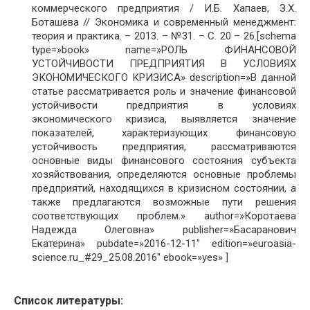
коммерческого предприятия / И.Б. Хапаев, З.Х.
Боташева // Экономика и современный менеджмент:
теория и практика. – 2013. – №31. – С. 20 – 26.[schema
type=»book» name=»РОЛЬ ФИНАНСОВОЙ
УСТОЙЧИВОСТИ ПРЕДПРИЯТИЯ В УСЛОВИЯХ
ЭКОНОМИЧЕСКОГО КРИЗИСА» description=»В данной
статье рассматривается роль и значение финансовой
устойчивости предприятия в условиях
экономического кризиса, выявляется значение
показателей, характеризующих финансовую
устойчивость предприятия, рассматриваются
основные виды финансового состояния субъекта
хозяйствования, определяются основные проблемы
предприятий, находящихся в кризисном состоянии, а
также предлагаются возможные пути решения
соответствующих проблем.» author=»Коротаева
Надежда Олеговна» publisher=»Басаранович
Екатерина» pubdate=»2016-12-11″ edition=»euroasia-
science.ru_#29_25.08.2016″ ebook=»yes» ]
Список литературы: