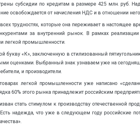
ны субсидии по кредитам в размере 425 млн. руб. Надо
ание освобождается от начисления НДС и в отношении не
всех трудностях, которые она переживает в настоящее вр
курентами за внутренний рынок. В рамках реализации С
ли легкой промышленности.
бой букву «К», заключенную в стилизованный пятиугольни
ыми оценками. Выбранный знак узнаваем уже на сегодняшн
ребители, и производители.
товарах легкой промышленности уже написано «сдела
ядка 60% этого рынка принадлежит российским предприят
ризван стать стимулом к производству отечественной про
 Есть надежда, что уже в следующем году российские по
ачества».