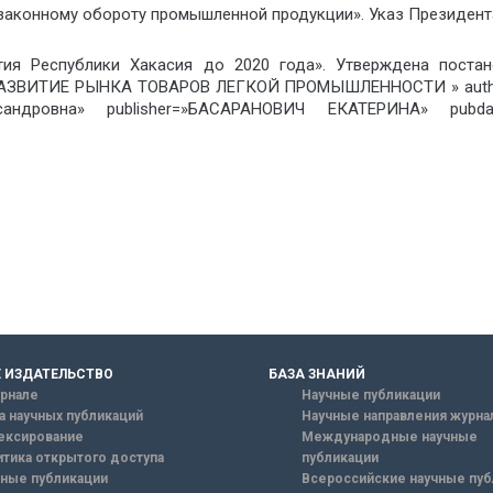
аконному обороту промышленной продукции». Указ Президента 
тия Республики Хакасия до 2020 года». Утверждена поста
=»РАЗВИТИЕ РЫНКА ТОВАРОВ ЛЕГКОЙ ПРОМЫШЛЕННОСТИ » autho
ндровна» publisher=»БАСАРАНОВИЧ ЕКАТЕРИНА» pubdat
 ИЗДАТЕЛЬСТВО
БАЗА ЗНАНИЙ
рнале
Научные публикации
а научных публикаций
Научные направления журна
ексирование
Международные научные
тика открытого доступа
публикации
ные публикации
Всероссийские научные пуб