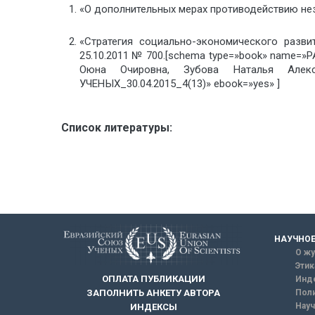
«О дополнительных мерах противодействию нез
«Стратегия социально-экономического разви
25.10.2011 № 700.[schema type=»book» name
Оюна Очировна, Зубова Наталья Алекса
УЧЕНЫХ_30.04.2015_4(13)» ebook=»yes» ]
Список литературы:
НАУЧНОЕ
О жу
Этик
ОПЛАТА ПУБЛИКАЦИИ
Инд
ЗАПОЛНИТЬ АНКЕТУ АВТОРА
Поли
Науч
ИНДЕКСЫ