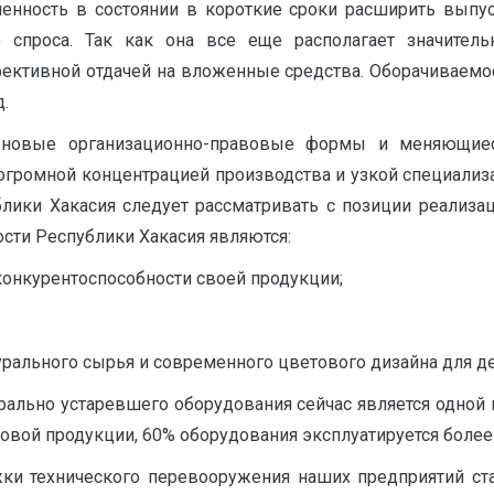
нность в состоянии в короткие сроки расширить выпус
о спроса. Так как она все еще располагает значите
ктивной отда­чей на вложенные средства. Оборачиваемос
д.
а новые организационно-правовые формы и меняющие
громной концентрацией производства и уз­кой специализа
ики Хакасия следует рассматривать с позиции реализа
сти Республики Хакасия являются:
конкурентоспособности своей продукции;
урального сырья и современного цветового дизайна для де
рально устаревшего оборудования сейчас является одно
овой продукции, 60% оборудования эксплуатируется более 
и технического перевооружения наших предприятий стан