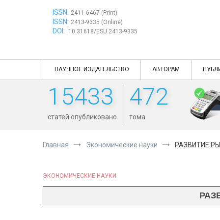
Перейти
ISSN:
к
2411-6467 (Print)
ISSN:
содержимому
2413-9335 (Online)
DOI:
10.31618/ESU.2413-9335
НАУЧНОЕ ИЗДАТЕЛЬСТВО
АВТОРАМ
ПУБЛ
15433
472
статей опубликовано
тома
Главная
Экономические науки
РАЗВИТИЕ Р
ЭКОНОМИЧЕСКИЕ НАУКИ
РАЗ