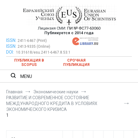
Перейти
к
содержимому
Лицензия СМИ:
ПИ № ФС77-63060
Евразийский Союз Ученых —
Публикуется с 2014 года
публикация научных статей в
ISSN:
Евразийский Союз Ученых — публикация научных статей в
2411-6467 (Print)
ISSN:
2413-9335 (Online)
ежемесячном научном журнале
ежемесячном научном журнале
DOI:
10.31618/esu.2411-6467.8.53.1
ПУБЛИКАЦИЯ В
СРОЧНАЯ
SCOPUS
ПУБЛИКАЦИЯ
MENU
Главная
Экономические науки
РАЗВИТИЕ И СОВРЕМЕННОЕ СОСТОЯНИЕ
МЕЖДУНАРОДНОГО КРЕДИТА В УСЛОВИЯХ
ЭКОНОМИЧЕСКОГО КРИЗИСА
1