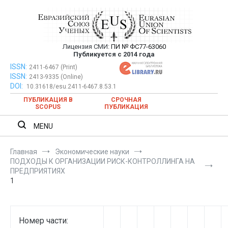
Перейти
к
содержимому
Лицензия СМИ:
ПИ № ФС77-63060
Евразийский Союз Ученых —
Публикуется с 2014 года
публикация научных статей в
ISSN:
Евразийский Союз Ученых — публикация научных статей в
2411-6467 (Print)
ISSN:
2413-9335 (Online)
ежемесячном научном журнале
ежемесячном научном журнале
DOI:
10.31618/esu.2411-6467.8.53.1
ПУБЛИКАЦИЯ В
СРОЧНАЯ
SCOPUS
ПУБЛИКАЦИЯ
MENU
Главная
Экономические науки
ПОДХОДЫ К ОРГАНИЗАЦИИ РИСК-КОНТРОЛЛИНГА НА
ПРЕДПРИЯТИЯХ
1
Номер части: