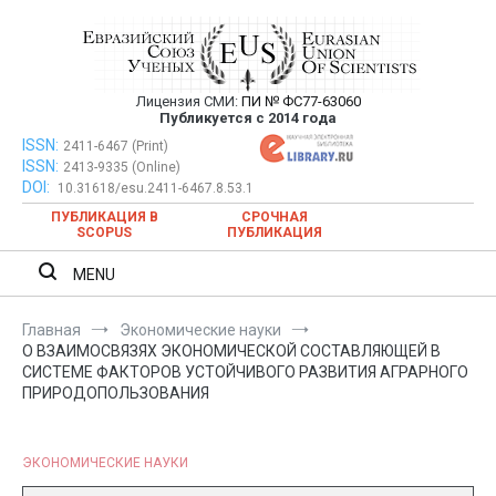
Перейти
к
содержимому
Лицензия СМИ:
ПИ № ФС77-63060
Евразийский Союз Ученых —
Публикуется с 2014 года
публикация научных статей в
ISSN:
Евразийский Союз Ученых — публикация научных статей в
2411-6467 (Print)
ISSN:
2413-9335 (Online)
ежемесячном научном журнале
ежемесячном научном журнале
DOI:
10.31618/esu.2411-6467.8.53.1
ПУБЛИКАЦИЯ В
СРОЧНАЯ
SCOPUS
ПУБЛИКАЦИЯ
MENU
Главная
Экономические науки
О ВЗАИМОСВЯЗЯХ ЭКОНОМИЧЕСКОЙ СОСТАВЛЯЮЩЕЙ В
СИСТЕМЕ ФАКТОРОВ УСТОЙЧИВОГО РАЗВИТИЯ АГРАРНОГО
ПРИРОДОПОЛЬЗОВАНИЯ
ЭКОНОМИЧЕСКИЕ НАУКИ