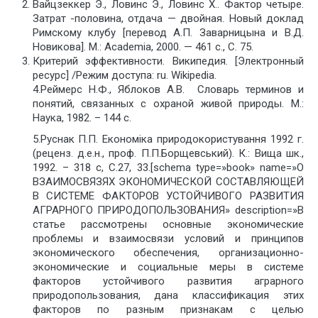
Вайцзеккер Э., Ловинс Э., Ловинс X.. Фактор четыре.
Затрат -половина, отдача — двойная. Новый доклад
Римскому клубу [перевод А.П. Заварницына и В.Д.
Новикова]. М.: Academia, 2000. — 461 с., С. 75.
Критерий эффективности. Википедия. [Электронный
ресурс] /Режим доступа: ru. Wikipedia.
4.Реймерс Н.Ф., Яблоков А.В. Словарь терминов и
понятий, связанных с охраной живой природы. М.:
Наука, 1982. – 144 с.
5.Руснак П.П. Економіка природокористування 1992 г.
(реценз. д.е.н., проф. П.П.Борщевський). К.: Вища шк.,
1992. – 318 с, С.27, 33.[schema type=»book» name=»О
ВЗАИМОСВЯЗЯХ ЭКОНОМИЧЕСКОЙ СОСТАВЛЯЮЩЕЙ
В СИСТЕМЕ ФАКТОРОВ УСТОЙЧИВОГО РАЗВИТИЯ
АГРАРНОГО ПРИРОДОПОЛЬЗОВАНИЯ» description=»В
статье рассмотрены основные экономические
проблемы и взаимосвязи условий и принципов
экономического обеспечения, организационно-
экономические и социальные меры в системе
факторов устойчивого развития аграрного
природопользования, дана классификация этих
факторов по разным признакам с целью